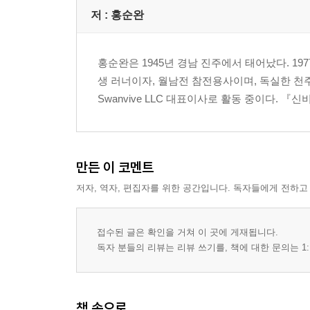
할아버지 생신 축하합니다 / 56
저 :
홍순완
쟌과 사바하, 그리고 아내 헬레나 / 62
주위엔 항상 고마운 사람이 / 67
홍순완은 1945년 경남 진주에서 태어났다. 1
사바하가 떠난 날 / 73
생 러너이자, 월남전 참전용사이며, 독실한 천
유대인 간호사 / 80
Swanvive LLC 대표이사로 활동 중이다.
맨해튼의 그녀들 / 83
며칠 지나면 추석 / 85
입추에 고향을 떠올리다 / 87
오, 살아 있냐? 살아 있소 / 93
만든 이 코멘트
허기지게 하는 병원 진료와 검사 / 99
저자, 역자, 편집자를 위한 공간입니다. 독자들에게 전하고
길잡이가 되어 주는 허드슨강 / 103
낯선 곳에서 맺은 작은 인연 / 105
시는 우리를 일으켜 세운다 / 111
접수된 글은 확인을 거쳐 이 곳에 게재됩니다.
9·11을 기억해 내는 아침 / 115
독자 분들의 리뷰는 리뷰 쓰기를, 책에 대한 문의는 1:
이곳은 생존의 전시장 / 119
천사 무리에도 악마가 끼어 있다 / 128
오늘도 기도합니다 / 133
책 속으로