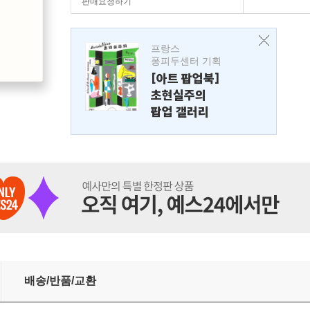
판매요청하기
프랑스
퐁피두센터 기획
[아트 팝업북]
초현실주의
팝업 갤러리
배송/반품/교환