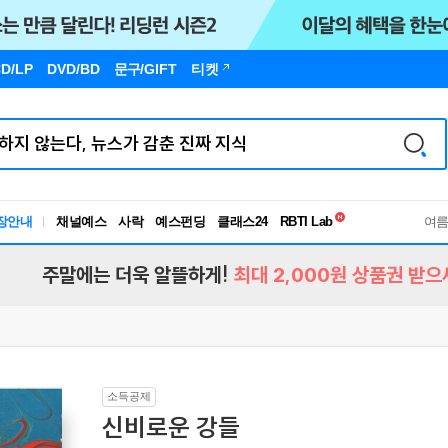
D/LP
DVD/BD
문구
/GIFT
티켓
독서유형검사
RBTI Lab
장안내
채널예스
사락
예스펀딩
클래스24
독서유형검사
여
주말에는 더욱 알뜰하게!
최대 2,000원 상품권 받으
소득공제
신비로운 강들