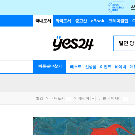
국내도서
외국도서
중고샵
eBook
크레마클럽
C
빠른분야찾기
베스트
신상품
이벤트
바이백
매
웰컴
국내도서
에세이
한국 에세이