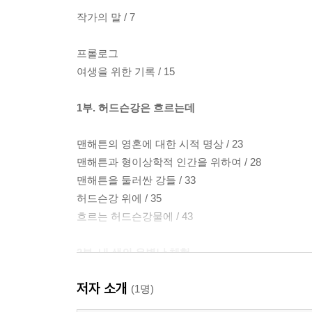
작가의 말 / 7
프롤로그
여생을 위한 기록 / 15
1부. 허드슨강은 흐르는데
맨해튼의 영혼에 대한 시적 명상 / 23
맨해튼과 형이상학적 인간을 위하여 / 28
맨해튼을 둘러싼 강들 / 33
허드슨강 위에 / 35
흐르는 허드슨강물에 / 43
2부. 내 생의 유별난 체험
저자 소개
셀 수 없는 고마움이 밀려온다 / 49
(1명)
이곳은 맨해튼 한복판 / 52