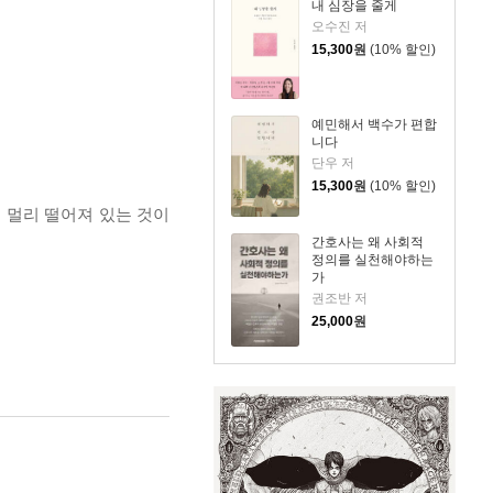
내 심장을 줄게
오수진 저
15,300
원
(10% 할인)
예민해서 백수가 편합
니다
단우 저
15,300
원
(10% 할인)
 멀리 떨어져 있는 것이
간호사는 왜 사회적
정의를 실천해야하는
가
권조반 저
25,000
원