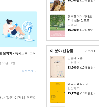
18,000
원
(10% 할인)
행복할 거야 이래도
되나 싶을 정도로
일홍 저
16,200
원
(10% 할인)
이 분야 신상품
더보기
철 문학회 - 독서노트, 스티
인생의 교훈
이해관 저
년 08월 31일
13,500
원
(10% 할인)
펼쳐보기
태양도 움직인다
김신기 저
15,120
원
(10% 할인)
러나 강은 여전히 흐르며