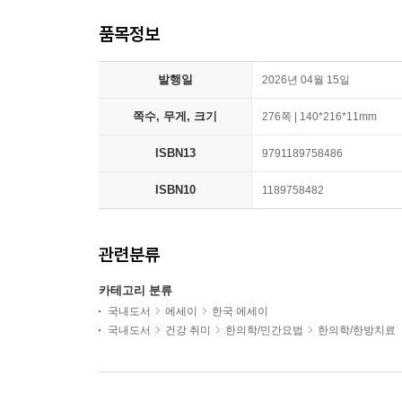
품목정보
발행일
2026년 04월 15일
쪽수, 무게, 크기
276쪽 | 140*216*11mm
ISBN13
9791189758486
ISBN10
1189758482
관련분류
카테고리 분류
국내도서
에세이
한국 에세이
국내도서
건강 취미
한의학/민간요법
한의학/한방치료