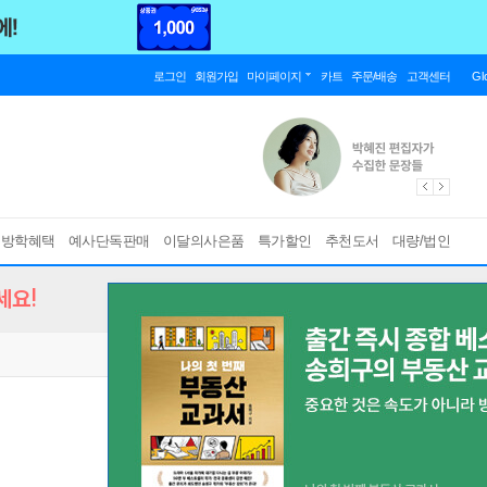
로그인
회원가입
마이페이지
카트
주문/배송
고객센터
Gl
름방학혜택
예사단독판매
이달의사은품
특가할인
추천도서
대량/법인
세요!