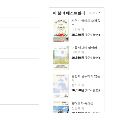
이 분야 베스트셀러
더보기
사춘기 엄마의 오장육
부
나민애 저
16,020
원
(10% 할인)
너를 아끼며 살아라
나태주 저
16,650
원
(10% 할인)
불행에 몰두하지 않는
다
정지우 저
16,650
원
(10% 할인)
휴대폰과 독화살
장준호 저