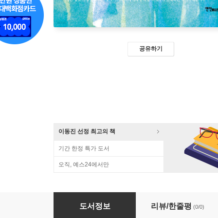
공유하기
이동진 선정 최고의 책
기간 한정 특가 도서
오직, 예스24에서만
내러티브가 詩가 되다
도서정보
리뷰/한줄평
(0/0)