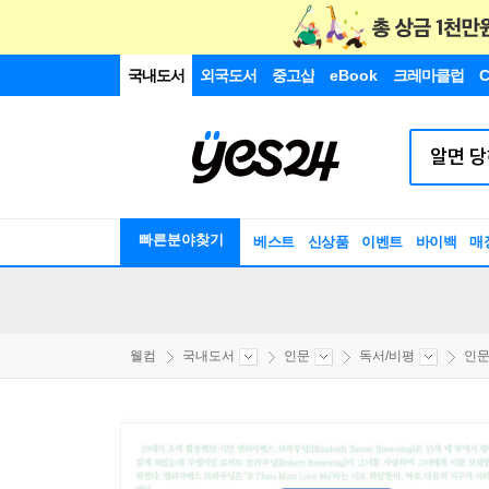
국내도서
외국도서
중고샵
eBook
크레마클럽
C
빠른분야찾기
베스트
신상품
이벤트
바이백
매
웰컴
국내도서
인문
독서/비평
인문