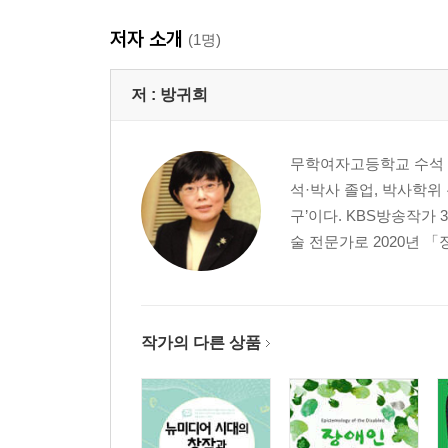
2부 장애인문학 연구
저자 소개
(1명)
장애인문학 은유 속 장애 해석하기-고인이 된 장애시
여성 장애문인 시 작품 속 페미니즘과 디스에이블리즘
저 :
방귀희
이솝 우화 속 약자 편들기 코드 탐색 203
드라마 〈이상한 변호사 우영우〉가 보여 준 장애인 
무학여자고등학교 수석 입
‘장애예술’과 ‘장애인예술’ 용어 속 함의 탐색 267
석·박사 졸업, 박사학위
장애인문학의 역사와 가치 그리고 과제 292
구’이다. KBS방송작가
술 전문가로 2020년 
3부 한 편의 詩로 말한다
‘데드라인(Deadline)’의 해학-김묘재의 시 ‘데드라인’ 
시 한 편이 사회적 힘이 되다-설미희의 시 ‘친밀한 타인
작가의 다른 상품
일당 빼먹기의 패러독스-허상욱의 시 ‘일당 빼먹기’ 3
아름다운 치매, 그래도 사랑하라-황성환의 시 ‘치매’ 
저항의 꽃, 사월의 꽃-김종선의 시 ‘사월의 꽃’ 348
어떤 남자가 시를 쓰는 이유-노차돌의 시 ‘너에게 쓴 편