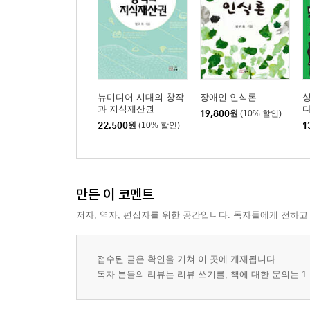
당신의 아침은 안녕한가-이대우의 시 ‘아침은’ 354
그때 그리움이라 하지 그러셨습니까-한병진의 시 ‘물망
인생 황혼을 위한 대서사시-김준엽의 시 ‘내 인생에 황
그 사람이 그립다-김영관의 시 ‘그 사람’ 365
뉴미디어 시대의 창작
장애인 인식론
과 지식재산권
19,800
원
(10% 할인)
22,500
원
(10% 할인)
1
만든 이 코멘트
저자, 역자, 편집자를 위한 공간입니다. 독자들에게 전하고
접수된 글은 확인을 거쳐 이 곳에 게재됩니다.
독자 분들의 리뷰는 리뷰 쓰기를, 책에 대한 문의는 1: