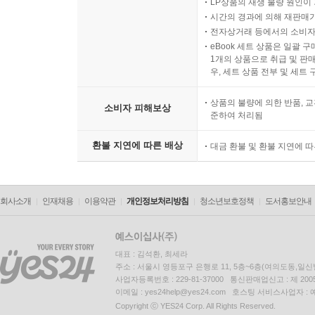
LP상품의 재생 불량 원인이 기
시간의 경과에 의해 재판매가
전자상거래 등에서의 소비자
eBook 세트 상품은 일괄 
1개의 상품으로 취급 및 판매
우, 세트 상품 전부 및 세트
상품의 불량에 의한 반품, 교
소비자 피해보상
준하여 처리됨
환불 지연에 따른 배상
대금 환불 및 환불 지연에 
회사소개
인재채용
이용약관
개인정보처리방침
청소년보호정책
도서홍보안내
대표 : 김석환, 최세라
주소 : 서울시 영등포구 은행로 11, 5층~6층(여의도동,일신
사업자등록번호 : 229-81-37000 통신판매업신고 : 제 200
이메일 : yes24help@yes24.com 호스팅 서비스사업자 :
Copyright ⓒ YES24 Corp. All Rights Reserved.