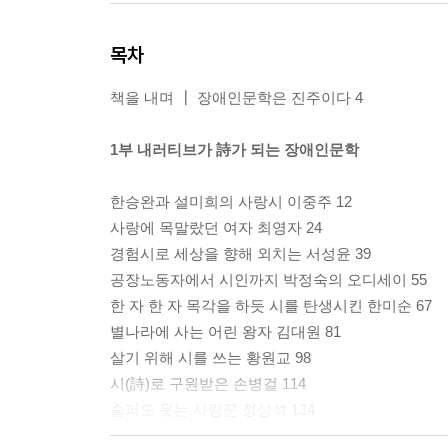
목차
책을 내며 ┃ 장애인문학은 진주이다 4
1부 내러티브가 詩가 되는 장애인문학
한승완과 설미희의 사랑시 이중주 12
사랑에 목말랐던 여자 최영자 24
경험시로 세상을 향해 외치는 서성윤 39
공장노동자에서 시인까지 박정숙의 오디세이 55
한 자 한 자 목각을 하듯 시를 탄생시킨 한미순 67
별나라에 사는 어린 왕자 김대원 81
살기 위해 시를 쓰는 황원교 98
시(詩)로 구원받은 손병걸 114
슬퍼도 웃는 사랑꾼 정상석 134