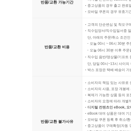
반품/교환 가능기간
중고상품의 경우 출고 완료일
모바일 쿠폰의 경우 유효기간(
고객의 단순변심 및 착오구
직수입양서/직수입일서중 일
단, 아래의 주문/취소 조건인
오늘 00시 ~ 06시 30분 
반품/교환 비용
오늘 06시 30분 이후 주문
직수입 음반/영상물/기프트 
단, 당일 00시~13시 사이
박스 포장은 택배 배송이 가
소비자의 책임 있는 사유로 
소비자의 사용, 포장 개봉에 
복제가 가능한 상품 등의 포장을 
소비자의 요청에 따라 개별
디지털 컨텐츠인 eBook, 
eBook 대여 상품은 대여 기
모바일 쿠폰 등록 후 취소/환
반품/교환 불가사유
중고상품이 구매확정(자동 