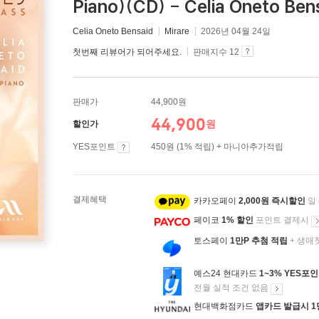
Piano)(CD) - Celia Oneto Ben
Celia Oneto Bensaid
Mirare
2026년 04월 24일
첫번째 리뷰어가 되어주세요.
판매지수 12
판매가
44,900원
44,900
원
할인가
YES포인트
450원 (1% 적립) + 마니아추가적립
결제혜택
카카오페이
2,000원 즉시할인
일
페이코
1% 할인
포인트 결제시
토스페이
1만P 추첨 적립
+ 생애
예스24 현대카드
1~3% YES포
전월 실적 조건 없음
현대백화점카드
앱카드 발급시 1