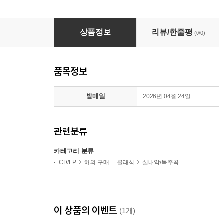
에코 - 필립 글래스: 피아노 작품집 (Echoes - Philip G
상품정보
리뷰/한줄평
(0/0)
품목정보
발매일
2026년 04월 24일
관련분류
카테고리 분류
CD/LP
해외 구매
클래식
실내악/독주곡
이 상품의 이벤트
(1개)