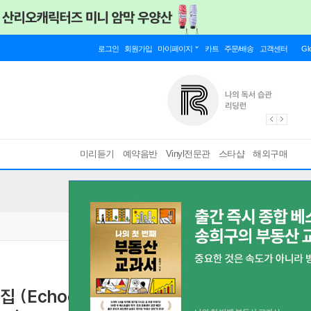
로그인
회원가입
마이페이지
카트
주문/배송
고객센터
Gl
미리듣기
예약음반
Vinyl전문관
스타샵
해외구매
choes - Philip Glass: Works for