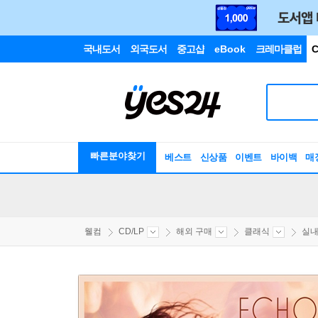
국내도서
외국도서
중고샵
eBook
크레마클럽
C
빠른분야찾기
베스트
신상품
이벤트
바이백
매
웰컴
CD/LP
해외 구매
클래식
실내