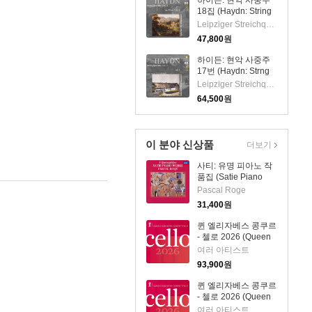
하이든: 현악 사중주
18집 (Haydn: String
Quartets Vol.18)(CD)
Leipziger Streichquartett
- Leipziger
47,800
원
Streichquartett
하이든: 현악 사중주
17번 (Haydn: Strng
Quartets Vol.17)
Leipziger Streichquartett
(2CD) - Leipziger
64,500
원
Streichquartett
이 분야 신상품
더보기
사티: 유명 피아노 작
품집 (Satie Piano
Works - 3
Pascal Roge
Gymnopedies)
31,400
원
(SHM-CD)(일본반) -
Pascal Roge
퀸 엘리자베스 콩쿠르
- 첼로 2026 (Queen
Elisabeth
여러 아티스트
Competition: Cello
93,900
원
2026) (4CD) - 여러
아티스트
퀸 엘리자베스 콩쿠르
- 첼로 2026 (Queen
Elisabeth
여러 아티스트