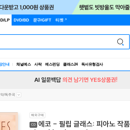
D/LP
DVD/BD
문구
/GIFT
티켓
장안내
채널예스
사락
예스펀딩
클래스24
독서유형검사
RBTI Lab
독서유형검사
AI 일문백답
의견 남기면 YES상품권!
악/독주곡
해외구매
에코 - 필립 글래스: 피아노 작품집 (E
CD