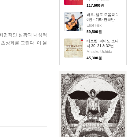
Competition: Cello
117,600
원
2026) (4CD) - 여러
아티스트
바흐: 첼로 모음곡 1 -
6번 - 기타 편곡반
(Bach: Cello Suite
Eliot Fisk
Nos.1 - 6) (2CD) -
59,500
원
 최면적인 섬광과 내성적
Eliot Fisk
베토벤: 피아노 소나
 초상화를 그린다. 이 울
타 30, 31 & 32번
(Beethoven: Piano
Mitsuko Uchida
Sonatas Nos.30, 31
45,300
원
& 32)(CD) - Mitsuko
Uchida