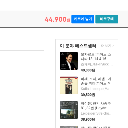
44,900
카트에 넣기
바로구매
원
이 분야 베스트셀러
더보기
모차르트: 피아노 소
나타 13, 14 & 16
(Mozart: Piano
조재혁,Jae-Hyuck Cho
Sonatas Nos.13, 14
40,000
원
& 16)(CD) - 조재혁
(Jae-Hyuck Cho)
비제, 포레, 라벨 - 네
손을 위한 피아노 작
품집 (Bizet: Jeux
Katia Labeque,Marielle Labeque
D'enfants, Faure:
39,500
원
Dolly Suite, Ravel:
Ma Mere L'oye)
하이든: 현악 사중주
(UHQCD)(일본반) -
81, 82번 (Haydn:
Katia Labeque
String Quartet No.81
Leipziger Streichquartett
& 82)(CD) -
38,900
원
Leipziger
Streichquartett