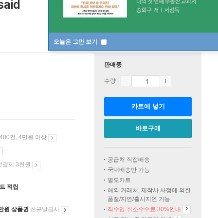
said
오늘은 그만 보기
판매중
수량
카트에 넣기
바로구매
 400건, 4만원 이상
공급처 직접배송
첫결제 3천원
국내배송만 가능
별도카트
인트 적립
해외 거래처, 제작사 사정에 의한
품절/지연/출시지연 가능
만원 상품권
신규발급시
직수입 취소수수료 30%안내