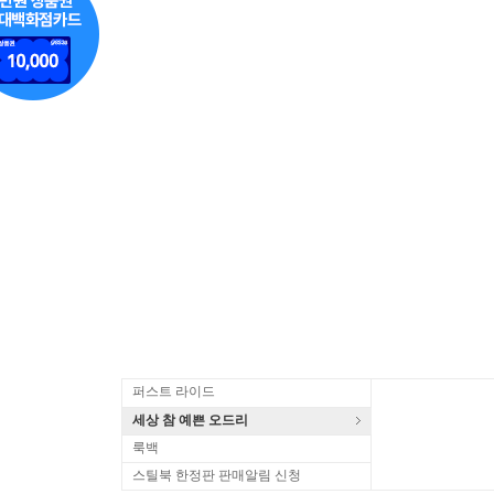
퍼스트 라이드
세상 참 예쁜 오드리
룩백
스틸북 한정판 판매알림 신청