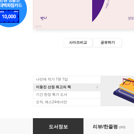
사이즈비교
공유하기
나민애 작가 7문 7답
이동진 선정 최고의 책
기간 한정 특가 도서
오직, 예스24에서만
자기만의 방 (큰글자도서)
도서정보
리뷰/한줄평
(0/0)