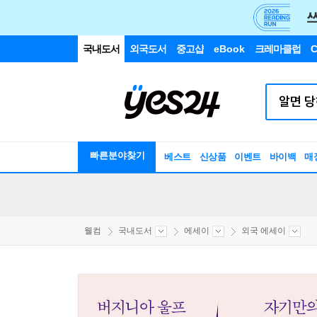
국내도서
외국도서
중고샵
eBook
크레마클럽
C
빠른분야찾기
베스트
신상품
이벤트
바이백
매
웰컴
국내도서
에세이
외국 에세이