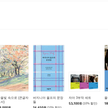
을빛 속으로 (큰글자
버지니아 울프의 문장
자아 3부작 세트
올
서)
들
53,100
원
(10% 할인)
18
9,000
원
16,650
원
(10% 할인)