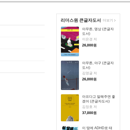
리더스원 큰글자도서
더보기
아무튼, 명상 (큰글자
도서)
이은경 저
26,000
원
아무튼, 야구 (큰글자
도서)
김영글 저
26,000
원
아프다고 말해주면 좋
겠어 (큰글자도서)
김정호 저
37,000
원
이 땅에 ADHD로 태