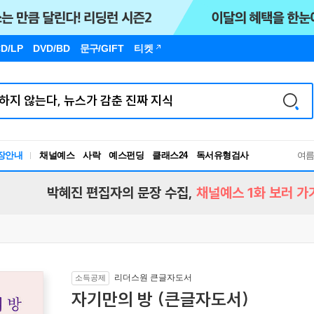
D/LP
DVD/BD
문구
/GIFT
티켓
장안내
채널예스
사락
예스펀딩
클래스24
독서유형검사
여
RBTI Lab
독서유형검사
박혜진 편집자의 문장 수집,
채널예스 1화 보러 가
리더스원 큰글자도서
소득공제
자기만의 방 (큰글자도서)