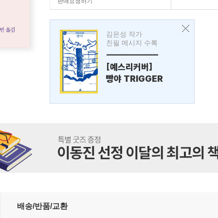
판매요청하기
김은성 작가
친필 메시지 수록
---------------
[예스리커버]
빵야 TRIGGER
배송/반품/교환