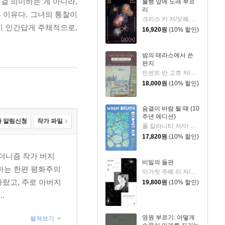
걸 의미하는 게 아니라,
불행 앞에 노래 부르
리
 이유다. 그녀의 통찰이
크리스 카 저/오혜진 역
이 인간답게 주체적으로,
16,920
원
(10% 할인)
밤의 테라스에서 쓴
편지
빈센트 반 고흐 저/신성림 역
18,000
원
(10% 할인)
숨결이 바람 될 때 (10
주년 에디션)
 알림신청
작가 파일
폴 칼라니티 저/이종인 역
17,820
원
(10% 할인)
모더니즘 작가 버지
비밀의 들판
하는 한편 평화주의
마거릿 주혜 리 저/장상미 역
자랐고, 주로 아버지
19,800
원
(10% 할인)
.
영원 부르기: 어떻게
펼쳐보기