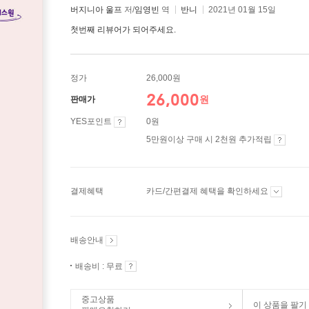
버지니아 울프
저/
임영빈
역
반니
2021년 01월 15일
첫번째 리뷰어가 되어주세요.
정가
26,000원
26,000
원
판매가
YES포인트
0원
5만원이상 구매 시 2천원 추가적립
결제혜택
카드/간편결제 혜택을 확인하세요
배송안내
배송비 : 무료
중고상품
이 상품을 팔기