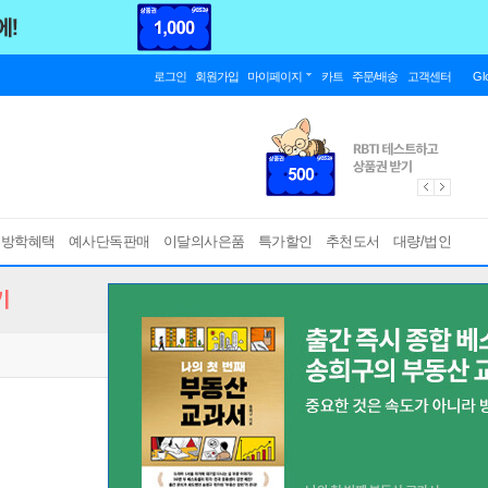
로그인
회원가입
마이페이지
카트
주문/배송
고객센터
Gl
름방학혜택
예사단독판매
이달의사은품
특가할인
추천도서
대량/법인
기