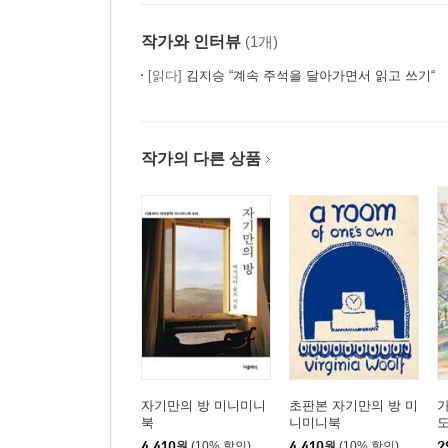
작가와 인터뷰
(1개)
[읽다]
김지승 “계속 주석을 달아가면서 읽고 쓰기“
작가의 다른 상품
자기만의 방 미니미니
초판본 자기만의 방 미
가
북
니미니북
도
4,410
원
(10% 할인)
4,410
원
(10% 할인)
2