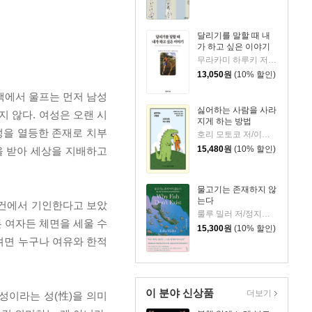
달리기를 말할 때 내
가 하고 싶은 이야기
무라카미 하루키 저/임홍빈 역
13,050
원
(10% 할인)
책에서 울프는 먼저 남성
싫어하는 사람을 사라
지 않다. 여성은 오랜 시
지게 하는 방법
성을 열등한 존재로 치부
호리 모토코 저/이은혜 역
15,480
원
(10% 할인)
을 받아 세상을 지배하고
물고기는 존재하지 않
는다
조건에서 기인한다고 보았
룰루 밀러 저/정지인 역
든 여자든 체면을 세울 수
15,300
원
(10% 할인)
쓰려면 누구나 여유와 한적
이 분야 신상품
더보기
성이라는 성(性)을 의미