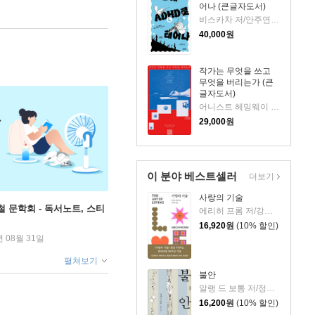
어나 (큰글자도서)
비스카차 저/안주연 감수
40,000
원
작가는 무엇을 쓰고
무엇을 버리는가 (큰
글자도서)
어니스트 헤밍웨이 등저/최민우 역
29,000
원
이 분야 베스트셀러
더보기
사랑의 기술
철 문학회 - 독서노트, 스티
에리히 프롬 저/강주헌 역
16,920
원
(10% 할인)
년 08월 31일
펼쳐보기
불안
알랭 드 보통 저/정영목 역
16,200
원
(10% 할인)