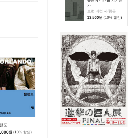
슬픔이 미래를 지키는
가
로런 마컴 저/황은주 역
13,500
원
(10% 할인)
랜도
,000
원
(10% 할인)