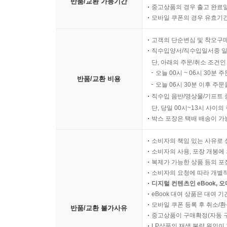
반품/교환 가능기간
중고상품의 경우 출고 완료일
모바일 쿠폰의 경우 유효기간(
고객의 단순변심 및 착오구
직수입양서/직수입일서중 일
단, 아래의 주문/취소 조건인
오늘 00시 ~ 06시 30분 
반품/교환 비용
오늘 06시 30분 이후 주문
직수입 음반/영상물/기프트 
단, 당일 00시~13시 사이
박스 포장은 택배 배송이 가
소비자의 책임 있는 사유로 
소비자의 사용, 포장 개봉에 
복제가 가능한 상품 등의 포장을 
소비자의 요청에 따라 개별
디지털 컨텐츠인 eBook, 
eBook 대여 상품은 대여 기
모바일 쿠폰 등록 후 취소/환
반품/교환 불가사유
중고상품이 구매확정(자동 
LP상품의 재생 불량 원인이 기