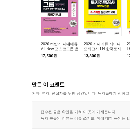
2026 하반기 시대에듀
2026 시대에듀 사이다
2
All-New 포스코그룹 온
모의고사 LH 한국토지
라인 PAT 생산기술직
주택공사 기술직 NCS
사
17,500
원
13,300
원
1
통합기본서
+전공
모
만든 이 코멘트
저자, 역자, 편집자를 위한 공간입니다. 독자들에게 전하고
접수된 글은 확인을 거쳐 이 곳에 게재됩니다.
독자 분들의 리뷰는 리뷰 쓰기를, 책에 대한 문의는 1: