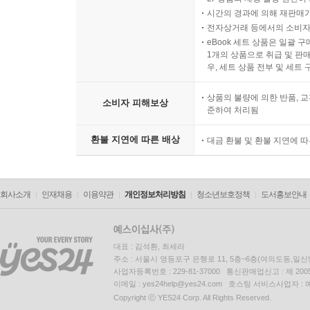
시간의 경과에 의해 재판매가
전자상거래 등에서의 소비자
eBook 세트 상품은 일괄 
1개의 상품으로 취급 및 판매
우, 세트 상품 전부 및 세트
상품의 불량에 의한 반품, 교
소비자 피해보상
준하여 처리됨
환불 지연에 따른 배상
대금 환불 및 환불 지연에 
회사소개
인재채용
이용약관
개인정보처리방침
청소년보호정책
도서홍보안내
대표 : 김석환, 최세라
주소 : 서울시 영등포구 은행로 11, 5층~6층(여의도동,일신
사업자등록번호 : 229-81-37000 통신판매업신고 : 제 200
이메일 : yes24help@yes24.com 호스팅 서비스사업자 :
Copyright ⓒ YES24 Corp. All Rights Reserved.