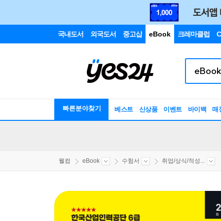
국내도서
외국도서
중고샵
eBook
크레마클럽
C
빠른분야찾기
베스트
신상품
이벤트
바이백
매
웰컴
eBook
수험서
취업/상식/적성...