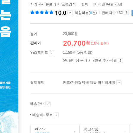
자가디시 슈클라
저/
노승영
역
반비
2026년 04월 20일
10.0
회원리뷰(
6
건)
판매지수 432
정가
23,000원
20,700
원
판매가
(10% 할인)
YES포인트
1,150원 (5% 적립)
5만원이상 구매 시 2천원 추가적립
결제혜택
카드/간편결제 혜택을 확인하세요
배송안내
배송비 : 무료
eBook
중고상품