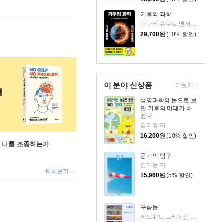
기후의 과학
마나베 슈쿠로,앤서니 브로콜리 공저/김희봉 역
29,700
원
(10% 할인)
이 분야 신상품
더보기
생명과학의 눈으로 보
면 기후의 미래가 바
뀐다
김미정 저
16,200
원
(10% 할인)
게 나를 조종하는가
공기의 탐구
김기융 저
펼쳐보기
15,960
원
(5% 할인)
구름들
에드워드 그레이엄 저/서정아 역