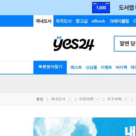
국내도서
외국도서
중고샵
eBook
크레마클럽
C
빠른분야찾기
베스트
신상품
이벤트
바이백
매
웰컴
국내도서
자연과학
지구과학