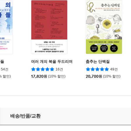
자들
여러 개의 북을 두드리며
춤추는 단백질
54건
16건
49건
% 할인)
17,820
원
(10% 할인)
20,700
원
(10% 할인)
배송/반품/교환