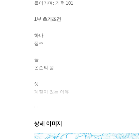
들어가며: 기후 101
1부 초기조건
하나
징조
둘
몬순의 왕
셋
계절이 있는 이유
넷
수치예보
상세 이미지
다섯