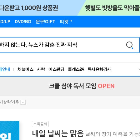
D/LP
DVD/BD
문구
/GIFT
티켓
장안내
채널예스
사락
예스펀딩
클래스24
독서유형검사
RBTI Lab
독서유형검사
크클 심야 독서 모임
OPEN
기상학/기후
소득공제
내일 날씨는 맑음
날씨의 장기 예측을 가능