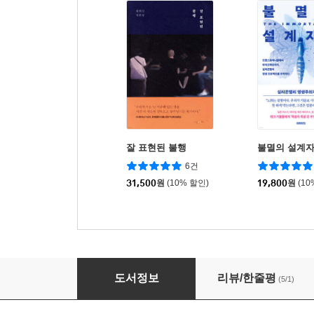
잘 표현된 불행
불멸의 설계
6건
31,500
원
(10% 할인)
19,800
원
(10
내일 날씨는 맑음
도서정보
리뷰/한줄평
(5/1)