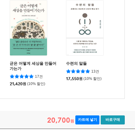
균은 어떻게 세상을 만들어
수련의 말들
가는가
13건
17건
17,550
원
(10% 할인)
21,420
원
(10% 할인)
20,700
카트에 넣기
바로구매
원