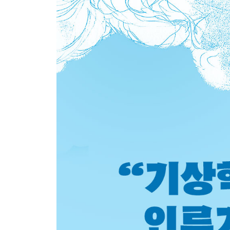
2부 카오스 한가운데에서의 예측가능성
여섯
나비와 갈매기(카오스의 다른 이름)
일곱
기후는 날씨의 어머니
여덟
도구가 좋아지면 예보가 좋아진다
아홉
엘니뇨와 라니냐
열
3부 10억 마리 나비