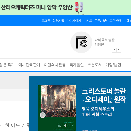
로그인
회원가입
마이페이지
카트
주문/배송
고객센터
Gl
젊은 작가
예사단독판매
이달의사은품
특가할인
추천도서
대량/법인
케 한 어느 기후학자 이야기