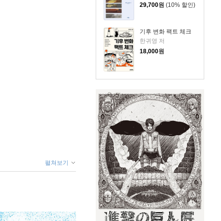
29,700
원
(10% 할인)
기후 변화 팩트 체크
한귀영 저
18,000
원
펼쳐보기