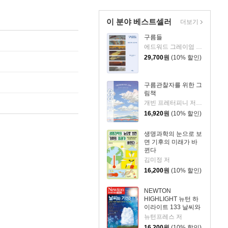
이 분야 베스트셀러
더보기
구름들
에드워드 그레이엄 저/서정아 역
29,700
원
(10% 할인)
구름관찰자를 위한 그
림책
개빈 프레터피니 저/윌리엄 그릴 그림/김성훈 역
16,920
원
(10% 할인)
생명과학의 눈으로 보
면 기후의 미래가 바
뀐다
김미정 저
16,200
원
(10% 할인)
NEWTON
HIGHLIGHT 뉴턴 하
이라이트 133 날씨와
기상
뉴턴프레스 저
16,200
원
(10% 할인)