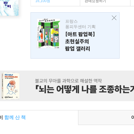
16,100원
판매요청하기
프랑스
퐁피두센터 기획
[아트 팝업북]
초현실주의
팝업 갤러리
들이
함께 산 책