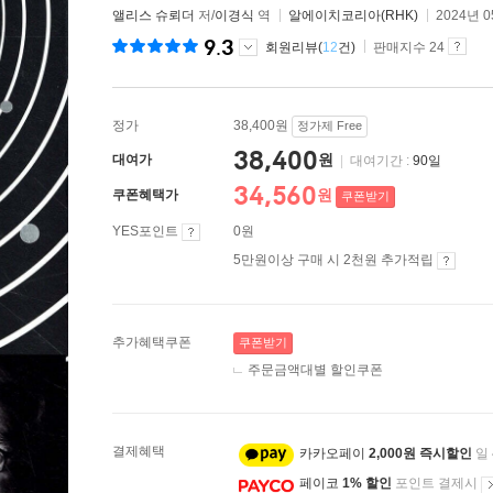
앨리스 슈뢰더
저/
이경식
역
알에이치코리아(RHK)
2024년 
9.3
회원리뷰(
12
건)
판매지수 24
정가
38,400원
정가제 Free
38,400
원
대여가
|
대여기간 :
90일
34,560
원
쿠폰혜택가
쿠폰받기
YES포인트
0원
5만원이상 구매 시 2천원 추가적립
추가혜택쿠폰
쿠폰받기
주문금액대별 할인쿠폰
결제혜택
카카오페이
2,000원 즉시할인
일
페이코
1% 할인
포인트 결제시