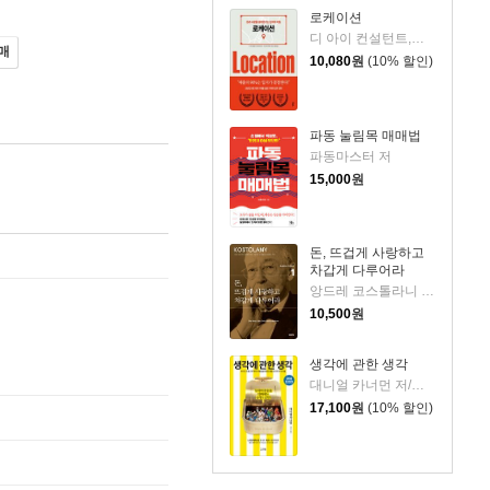
로케이션
디 아이 컨설턴트,에노모토 아츠시,구스모토 다카히로 공저/김지영 역
매
10,080
원
(10% 할인)
파동 눌림목 매매법
파동마스터 저
15,000
원
돈, 뜨겁게 사랑하고
차갑게 다루어라
앙드레 코스톨라니 저/한윤진 역
10,500
원
생각에 관한 생각
대니얼 카너먼 저/이창신 역
17,100
원
(10% 할인)