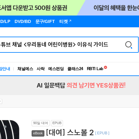
D/LP
DVD/BD
문구
/GIFT
티켓
독서유형검사
RBTI Lab
장안내
채널예스
사락
예스펀딩
클래스24
독서유형검사
AI 일문백답
의견 남기면 YES상품권!
90일 대여
EPUB
[대여] 스노볼 2
[ EPUB ]
eBook