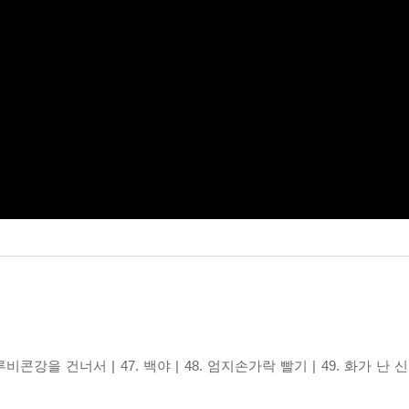
 루비콘강을 건너서 | 47. 백야 | 48. 엄지손가락 빨기 | 49. 화가 난 신들 