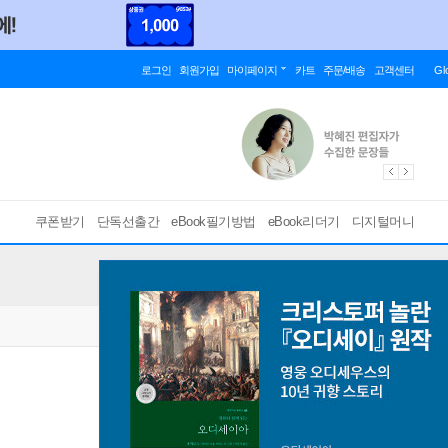
로그인
회원가입
마이페이지
카트
주문/배송
고객센터
Gl
쿠폰받기
단독선출간
eBook필기방법
eBook리더기
디지털머니