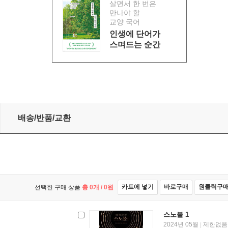
살면서 한 번은
만나야 할
교양 국어
인생에 단어가
스며드는 순간
배송/반품/교환
카트에 넣기
바로구매
원클릭구
선택한 구매 상품
총
0
개 /
0
원
스노볼 1
2024년 05월
제한없음
|