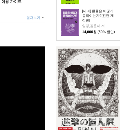
ok 이용 가이드
[대여] 환율은 어떻게
움직이는가?[전면 개
펼쳐보기
정판]
임경,김윤래 저
14,000
원
(50% 할인)