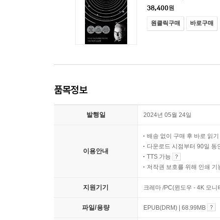
38,400
원
원클릭구매
바로구매
품목정보
발행일
2024년 05월 24일
배송 없이 구매 후 바로 읽
다운로드 시점부터 90일 동
이용안내
TTS 가능
저작권 보호를 위해 인쇄 기
지원기기
크레마 /PC(윈도우 - 4K 
파일/용량
EPUB(DRM) | 68.99MB