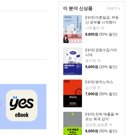
이 분야 신상품
더보기
[대여] 마흔일곱, 부동
산 공부를 시작했다
나무좋아 저
8,800
원
(50% 할인)
[대여] 경험수집가의
시대
송수진 저
9,600
원
(20% 할인)
[대여] 벤처노믹스
김기영 저
7,000
원
(50% 할인)
[대여] 진짜 매출을 부
르는 회계 감각
김성호,송승훈 저
8,000
원
(50% 할인)