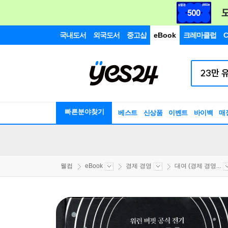
국내도서
외국도서
중고샵
eBook
크레마클럽
C
빠른분야찾기
베스트
신상품
이벤트
바이백
매
웰컴
eBook
경제 경영
대여 (경제 경영...