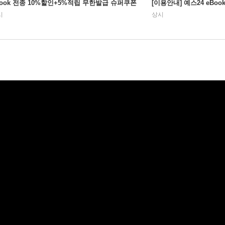
Book 전종 10%할인+5%적립 무한발급 슈퍼쿠폰
[이용안내] 예스24 eBo
시
상시