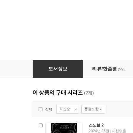
[대여] 스노볼 2
도서정보
리뷰/한줄평
(5/7)
이 상품의 구매 시리즈
(2개)
최신순
품절포함
전체
스노볼 2
2024년 05월
제한없음
|