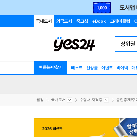
국내도서
외국도서
중고샵
eBook
크레마클럽
C
빠른분야찾기
베스트
신상품
이벤트
바이백
매
웰컴
국내도서
수험서 자격증
공인중개/주택