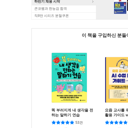
하반기 채용 시작
큰코쌤과 한능검 합격
직8딴 시리즈 분철쿠폰
이 책을 구입하신 분
똑 부러지게 내 생각을 전
요즘 교사를 위
하는 말하기 연습
활용 가이드 wi
정 교육과정
53건