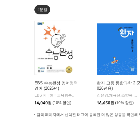
#분철
EBS 수능완성 영어영역
완자 고등 통합과학 2 (2
영어 (2026년)
026년용)
EBS 저
한국교육방송공사
김은경,채규선,조향숙 등저
|
14,040
원
(10% 할인)
16,650
원
(10% 할인)
검색 페이지에서 선택된 태그에 등록된 더 많은 상품을 확인해 