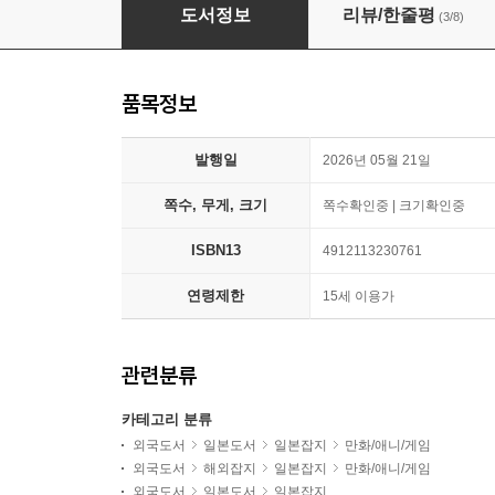
Vジャンプ 2026年7月號
도서정보
리뷰/한줄평
(3/8)
품목정보
발행일
2026년 05월 21일
쪽수, 무게, 크기
쪽수확인중 | 크기확인중
ISBN13
4912113230761
연령제한
15세 이용가
관련분류
카테고리 분류
외국도서
일본도서
일본잡지
만화/애니/게임
외국도서
해외잡지
일본잡지
만화/애니/게임
외국도서
일본도서
일본잡지