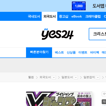
국내도서
외국도서
중고샵
eBook
크레마클럽
C
빠른분야찾기
베스트
신상품
이벤트
바이백
매
웰컴
외국도서
일본도서
일본잡지
수
직