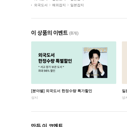
외국도서
해외잡지
일본잡지
이 상품의 이벤트
(8개)
[분야별] 외국도서 한정수량 특가할인
일
상시
상
만든 이 코멘트