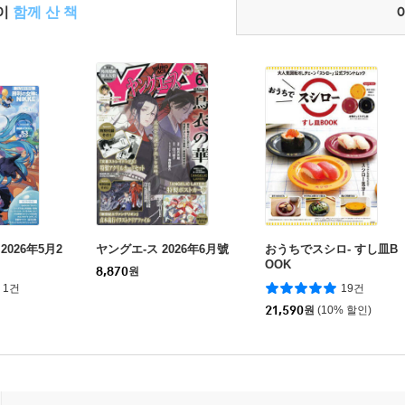
들이
함께 산 책
026年5月2
ヤングエ-ス 2026年6月號
おうちでスシロ- すし皿B
OOK
8,870
원
1건
19건
21,590
원
(10% 할인)