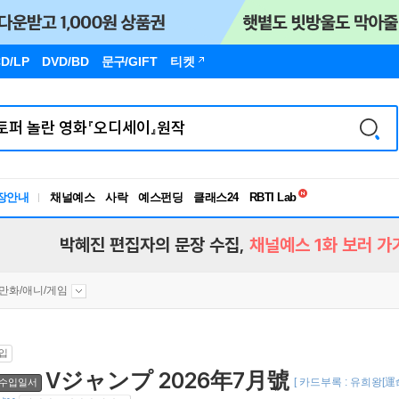
D/LP
DVD/BD
문구
/GIFT
티켓
독서유형검사
RBTI Lab
장안내
채널예스
사락
예스펀딩
클래스24
독서유형검사
박혜진 편집자의 문장 수집,
채널예스 1화 보러 가
만화/애니/게임
입
Vジャンプ 2026年7月號
[ 카드부록 : 유희왕
수입일서