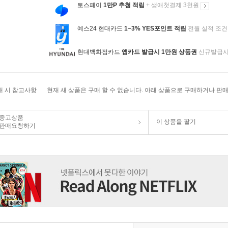
토스페이
1만P 추첨 적립
+ 생애첫결제 3천원
예스24 현대카드
1~3% YES포인트 적립
전월 실적 조건
현대백화점카드
앱카드 발급시 1만원 상품권
신규발급
매 시 참고사항
현재 새 상품은 구매 할 수 없습니다. 아래 상품으로 구매하거나 판매
중고상품
이 상품을 팔기
판매요청하기