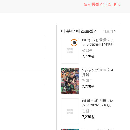
일시품절
상태입니다.
이 분야 베스트셀러
더보기
(예약도서) 最强ジャ
15
ンプ 2026年10月號
세
편집부
이
7,770
원
상
상
Vジャンプ 2026年9
품
月號
편집부
7,770
원
(예약도서) 別冊フレ
ンド 2026年9月號
편집부
7,230
원