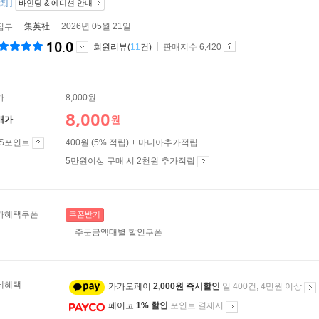
] ]
바인딩 & 에디션 안내
집부
集英社
2026년 05월 21일
10.0
회원리뷰(
11
건)
판매지수 6,420
가
8,000원
8,000
원
매가
ES포인트
400원 (5% 적립) + 마니아추가적립
5만원이상 구매 시 2천원 추가적립
가혜택쿠폰
쿠폰받기
주문금액대별 할인쿠폰
제혜택
카카오페이
2,000원 즉시할인
일 400건, 4만원 이상
페이코
1% 할인
포인트 결제시