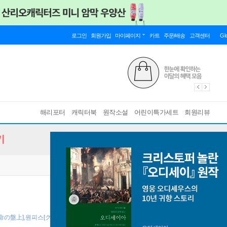
로그인
회원가입
마이페이지
카트
주문/배송
고객센터
Gl
해리포터
캐릭터북
원작소설
어린이특가세트
회원리뷰
기
[運命の盤上],원피스[クザン],유니온아레나[레제],드래곤볼[グロリオDA][人造人間