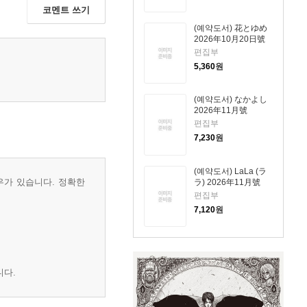
코멘트 쓰기
(예약도서) 花とゆめ
2026年10月20日號
편집부
5,360
원
(예약도서) なかよし
2026年11月號
편집부
7,230
원
(예약도서) LaLa (ラ
우가 있습니다. 정확한
ラ) 2026年11月號
편집부
7,120
원
니다.