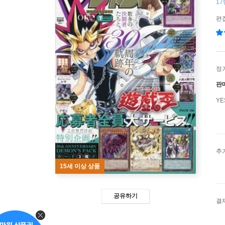
17號
편
정
판
Y
추
15세 이상 상품
공유하기
결