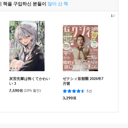
이 책을 구입하신 분들이
많이 산 책
1
/2
灰宮先輩は怖くてかわい
ゼクシィ首都圈 2026年7
い 3
月號
7,590
원
(10% 할인)
5건
3,290
원