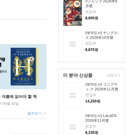
Vジャンプ 2026年8
15
月號
세
편집부
이
8,000
원
상
상
(예약도서) ヤングエ-
품
ス 2026年10月號
편집부
8,870
원
이 분야 신상품
더보기
(예약도서) コンプテ
ィ-ク 2026年11月號
편집부
ng - 여름에 읽어야 할 책
14,250
원
년 09월 30일
펼쳐보기
(예약도서) LaLaDX
2026年11月號
편집부
8,330
원