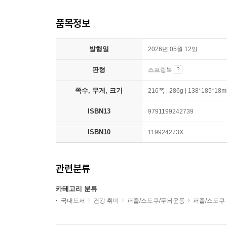
품목정보
발행일
2026년 05월 12일
판형
스프링북
쪽수, 무게, 크기
216쪽 | 286g | 138*185*18
ISBN13
9791199242739
ISBN10
119924273X
관련분류
카테고리 분류
국내도서
건강 취미
퍼즐/스도쿠/두뇌운동
퍼즐/스도쿠