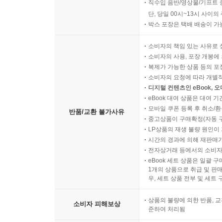
직수입 음반/영상물/기프트 
단, 당일 00시~13시 사이
박스 포장은 택배 배송이 가
소비자의 책임 있는 사유로 
소비자의 사용, 포장 개봉에 
복제가 가능한 상품 등의 포장을 
소비자의 요청에 따라 개별
디지털 컨텐츠인 eBook, 
eBook 대여 상품은 대여 기
모바일 쿠폰 등록 후 취소/환
반품/교환 불가사유
중고상품이 구매확정(자동 
LP상품의 재생 불량 원인이 기
시간의 경과에 의해 재판매가
전자상거래 등에서의 소비자
eBook 세트 상품은 일괄 
1개의 상품으로 취급 및 판매
우, 세트 상품 전부 및 세트
상품의 불량에 의한 반품, 교
소비자 피해보상
준하여 처리됨