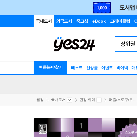
국내도서
외국도서
중고샵
eBook
크레마클럽
C
빠른분야찾기
베스트
신상품
이벤트
바이백
매
웰컴
국내도서
건강 취미
퍼즐/스도쿠/두...