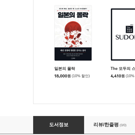
일본의 몰락
The 모두의 
18,000
원
(10% 할인)
4,410
원
(10%
스도쿠 마니아 300 : 초급.중급
도서정보
리뷰/한줄평
(0/0)