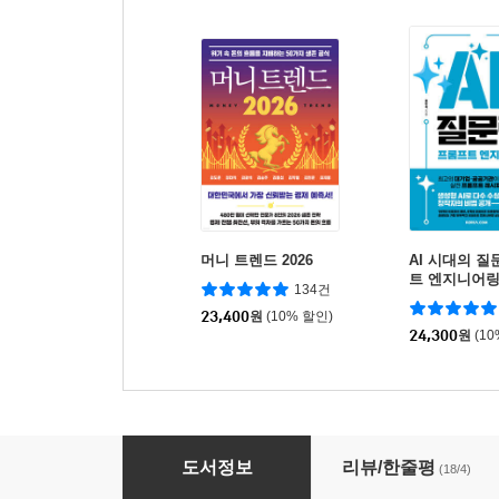
머니 트렌드 2026
AI 시대의 질
트 엔지니어
134건
23,400
원
(10% 할인)
24,300
원
(1
하나면 다-된다 챗GPT
도서정보
리뷰/한줄평
(18/4)