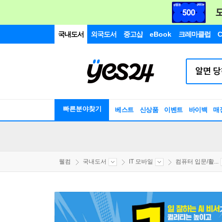
국내도서
외국도서
중고샵
eBook
크레마클럽
C
빠른분야찾기
베스트
신상품
이벤트
바이백
매
웰컴
국내도서
IT 모바일
컴퓨터 입문/활...