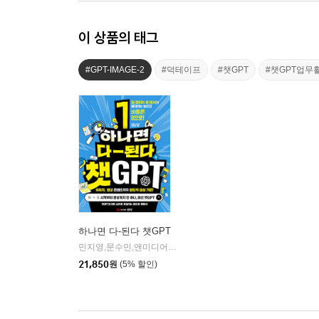
이 상품의 태그
#GPT-IMAGE-2
#덕테이프
#챗GPT
#챗GPT업무
하나면 다-된다 챗GPT
민지영,문수민,앤미디어 저
성안당
|
21,850
원
(5% 할인)