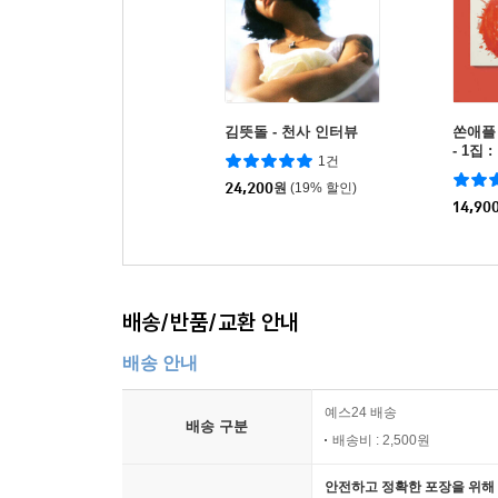
김뜻돌 - 천사 인터뷰
쏜애플 
- 1집
1건
고 잠
24,200
원
(19% 할인)
14,90
배송/반품/교환 안내
배송 안내
예스24 배송
배송 구분
배송비 : 2,500원
안전하고 정확한 포장을 위해 