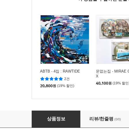
ABTB - 4집 : RAWTIDE
문없는집 - MIRAE 
X
2건
40,100
원
(19% 할인
20,800
원
(19% 할인)
피어 (FIRR) - REEL
상품정보
리뷰/한줄평
(0/0)