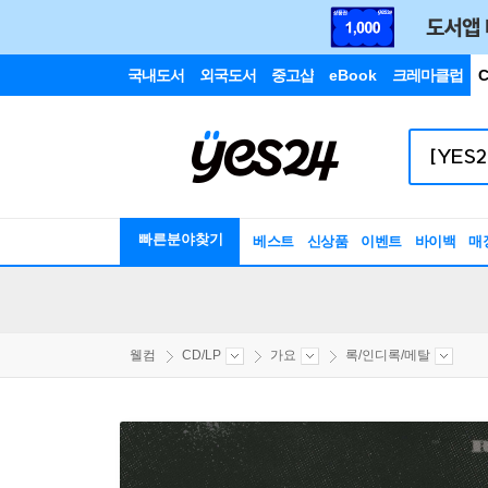
국내도서
외국도서
중고샵
eBook
크레마클럽
C
빠른분야찾기
베스트
신상품
이벤트
바이백
매
웰컴
CD/LP
가요
록/인디록/메탈