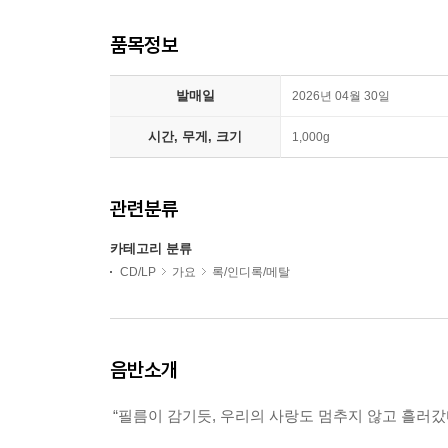
품목정보
발매일
2026년 04월 30일
시간, 무게, 크기
1,000g
관련분류
카테고리 분류
CD/LP
가요
록/인디록/메탈
음반소개
“필름이 감기듯, 우리의 사랑도 멈추지 않고 흘러갔다