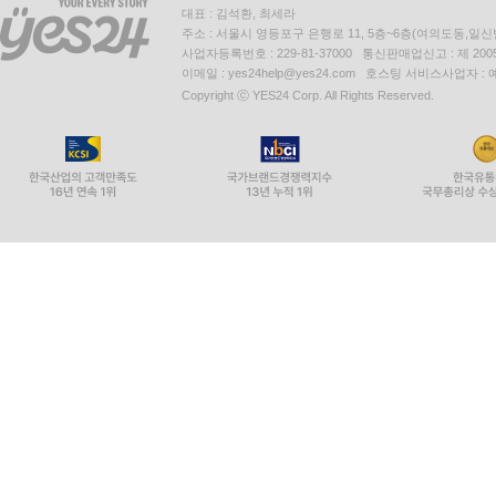
대표 : 김석환, 최세라
주소 : 서울시 영등포구 은행로 11, 5층~6층(여의도동,일신
사업자등록번호 : 229-81-37000 통신판매업신고 : 제 200
이메일 : yes24help@yes24.com 호스팅 서비스사업자 :
Copyright ⓒ YES24 Corp. All Rights Reserved.