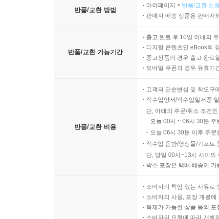
마이페이지 >
반품/교환 신청
반품/교환 방법
판매자 배송 상품은 판매자와
출고 완료 후 10일 이내의 
디지털 콘텐츠인 eBook의 
반품/교환 가능기간
중고상품의 경우 출고 완료일
모바일 쿠폰의 경우 유효기간(
고객의 단순변심 및 착오구
직수입양서/직수입일서중 일
단, 아래의 주문/취소 조건인
오늘 00시 ~ 06시 30분 
반품/교환 비용
오늘 06시 30분 이후 주문
직수입 음반/영상물/기프트 
단, 당일 00시~13시 사이
박스 포장은 택배 배송이 가
소비자의 책임 있는 사유로 
소비자의 사용, 포장 개봉에 
복제가 가능한 상품 등의 포장을 
소비자의 요청에 따라 개별