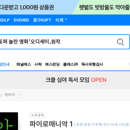
D/LP
DVD/BD
문구
/GIFT
티켓
장안내
채널예스
사락
예스펀딩
클래스24
독서유형검사
RBTI Lab
독서유형검사
크클 심야 독서 모임
OPEN
판타지
소득공제
파이로매니악 1
[ 초판 한정 이우혁 작가 인쇄 사인본, 