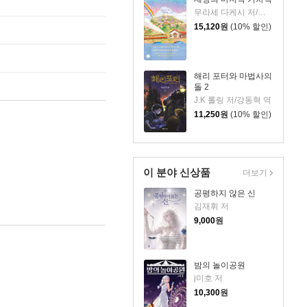
무라세 다케시 저/김지연 역
15,120
원
(10% 할인)
해리 포터와 마법사의
돌 2
J.K 롤링 저/강동혁 역
11,250
원
(10% 할인)
이 분야 신상품
더보기
공평하지 않은 신
김재휘 저
9,000
원
밤의 놀이공원
j미호 저
10,300
원