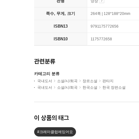
판형
양장
쪽수, 무게, 크기
264쪽 | 128*188*20mm
ISBN13
9791175772656
ISBN10
1175772658
관련분류
카테고리 분류
국내도서
소설/시/희곡
장르소설
판타지
국내도서
소설/시/희곡
한국소설
한국 장편소설
이 상품의 태그
#크레마클럽에있어요