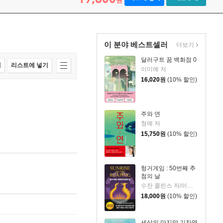
원
이 분야 베스트셀러
더보기
달러구트 꿈 백화점 0
매
리스트에 넣기
이미예 저
16,020
원
(10% 할인)
주와 연
청예 저
15,750
원
(10% 할인)
헝거게임 : 50번째 추
첨의 날
수잔 콜린스 저/이원열 역
18,000
원
(10% 할인)
세상의 마지막 기차역