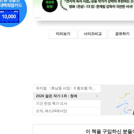
미리보기
사이즈비교
공유하기
뮤지컬 〈휴남동 서점〉X 황보름 작가 북토크
2026 젊은 작가 1위 : 청예
기간 한정 특가 도서
오직, 예스24에서만
이 책을 구입하신 분