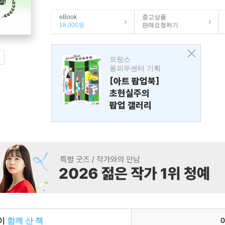
eBook
중고상품
18,000원
판매요청하기
프랑스
퐁피두센터 기획
[아트 팝업북]
초현실주의
팝업 갤러리
들이
함께 산 책