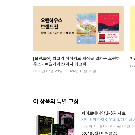
[브랜드전] 최고의 이야기로 세상을 열가는 오팬하
이
우스 - 여권케이스/미니 에코백
20
2026년 07월 29일 ~ 2026년 10월 30일
이 상품의 특별 구성
파이로매니악 1~3권 세트
3권, 초판 한정 이우혁 작가 인쇄
이우혁 저
반타
2026년 04월 2
|
|
59,400
원
(10% 할인)