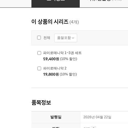
이 상품의 시리즈
(4개)
품절포함
전체
파이로매니악 1~3권 세트
59,400
원
(10% 할인)
파이로매니악 2
19,800
원
(10% 할인)
품목정보
발행일
2026년 04월 22일