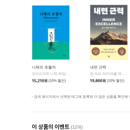
니체의 초월자
내면 근력
프리드리히 니체 저/김철 편역
히읏
짐 머피 저/지여울 역
윌북(
|
|
15,210
원
(10% 할인)
19,800
원
(10% 할인)
검색 페이지에서 선택된 태그에 등록된 더 많은 상품을 확인해 
이 상품의 이벤트
(12개)