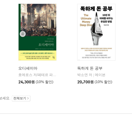
오디세이아
독하게 돈 공부
willbook)
호메로스 저/페테르 파울 루벤스 그림/박문재 역
박소연 저
현대지성
메이븐
|
|
24,300
원
(10% 할인)
20,700
원
(10% 할인)
보세요.
전체보기