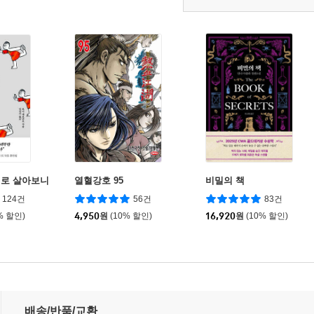
대로 살아보니
열혈강호 95
비밀의 책
124건
56건
83건
% 할인)
4,950
원
(10% 할인)
16,920
원
(10% 할인)
배송/반품/교환