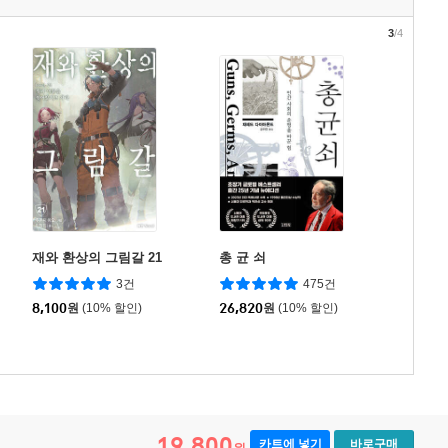
3
/4
재와 환상의 그림갈 21
총 균 쇠
3건
475건
8,100
원
(10% 할인)
26,820
원
(10% 할인)
19,800
카트에 넣기
바로구매