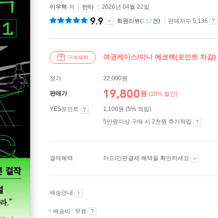
이우혁
저
반타
2026년 04월 22일
9.9
회원리뷰(
112
건)
판매지수 5,136
여권케이스/미니 에코백(포인트 차감)
구매혜택
정가
22,000원
19,800
원
판매가
(10% 할인)
YES포인트
1,100원 (5% 적립)
5만원이상 구매 시 2천원 추가적립
결제혜택
카드/간편결제 혜택을 확인하세요
배송안내
배송비 : 무료