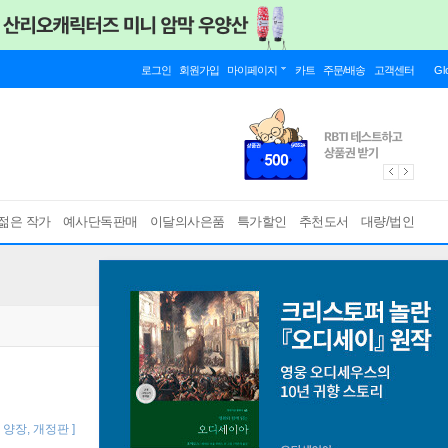
로그인
회원가입
마이페이지
카트
주문/배송
고객센터
Gl
젊은 작가
예사단독판매
이달의사은품
특가할인
추천도서
대량/법인
양장, 개정판 ]