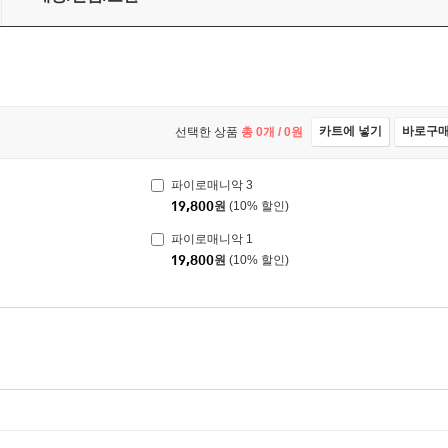
카트에 넣기
바로구
선택한 상품
총
0
개 /
0
원
파이로매니악 3
19,800
원
(10% 할인)
파이로매니악 1
19,800
원
(10% 할인)