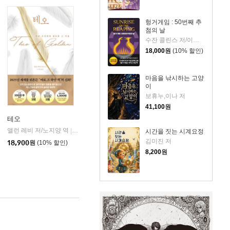
헝거게임 : 50번째 추
첨의 날
수잔 콜린스 저/이원열 역
18,000
원
(10% 할인)
마음을 낚시하는 고양
이
보휴누,이나 저
41,100
원
테오
앨런 레비 저/노지양 역
오팬하우스
|
시간을 짓는 시계요정
김미진 저
18,900
원
(10% 할인)
8,200
원