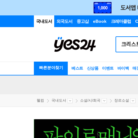
국내도서
외국도서
중고샵
eBook
크레마클럽
C
빠른분야찾기
베스트
신상품
이벤트
바이백
매
웰컴
국내도서
소설/시/희곡
장르소설