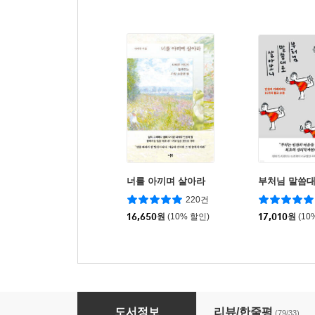
너를 아끼며 살아라
부처님 말씀
220건
16,650
원
(10% 할인)
17,010
원
(10
파이로매니악 1
도서정보
리뷰/한줄평
(79/33)