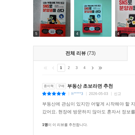
5
4
4
전체 리뷰
(73)
1
2
3
4
부동산 초보라면 추천
종이책
구매
h*****3
2026-05-03
신고
|
|
|
부동산에 관심이 있지만 어떻게 시작해야 할 지
갔어요. 현장에 방문하지 않아도 혼자서 정보를
1명
이 이 리뷰를 추천합니다.