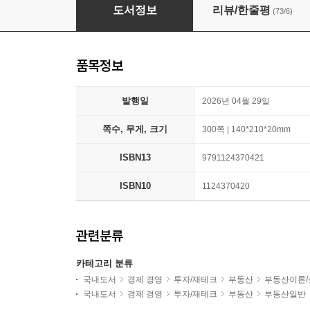
나는 부동산에 가지 않고 SNS로 분양권을 산다
도서정보
리뷰/한줄평
(73/6)
품목정보
발행일
2026년 04월 29일
쪽수, 무게, 크기
300쪽 | 140*210*20mm
ISBN13
9791124370421
ISBN10
1124370420
관련분류
카테고리 분류
국내도서
경제 경영
투자/재테크
부동산
부동산이론/
국내도서
경제 경영
투자/재테크
부동산
부동산일반