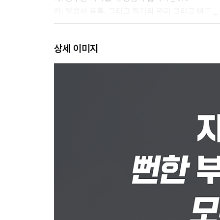
카. 달콤한 유혹, 그리고 찍기와 완피 그리고 빠꾸 _ 
무순위 로또 청약 제가 유행시켰습니다
상세 이미지
가. 무순위 로또 청약이란? _ 083
나. 진짜 돈이 되는 무순위 로또 청약은 따로 있다 _ 
다. 당첨되면 전부 나를 찾는 이유 _ 098
남아있는 유일한 부의 사다리
가. 계약금 10%의 기적 _ 100
나. 30세 미만 청약통장 활용법 _ 104
다. 무조건 돈 되는 청약만 골라서 하는 법 _ 106
라. 계약금만 있어도 청약해도 되는 이유 _ 114
마. 청약, 부동산 책은 쓸모 없다 _ 119
추천 도서 _ 120
이런 건 잡아야지!
가. 미분양 아파트란? _ 123
나. 돈이 되는 미분양 아파트는? _ 127
다. 저축하지 말고 베팅해라 _ 149