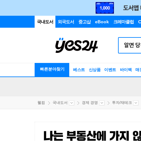
국내도서
외국도서
중고샵
eBook
크레마클럽
C
빠른분야찾기
베스트
신상품
이벤트
바이백
매
웰컴
국내도서
경제 경영
투자/재테크