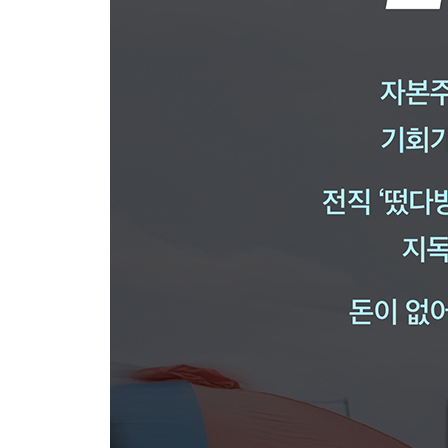
한 번 빠지면 못 나오는 분양권 투자
가. 청약을 왜 해? 그냥 분양권 사! _ 152
나. 알면 초피로 모르면 최고가로 _ 155
다. 유혹의 소나타 _ 161
라. 외우기만 하면 돈이 보인다 _ 163
마. 누가 분양권을 부동산에서 사? _ 176
바. 꾼들의 분양권 거래처 _ 186
사. 좋다고 막 사면 깜빵 간다 _ 198
아. 얼마면 돼! _ 200
자. 살 거야? 팔 거야? _ 208
차. 최고가에 시집보내기 _ 235
카. 평생 리딩해 주는 고마운 떴다방 사장님 _ 239
타. 현장이 답이다 _ 250
부동산 공부가 세상에서 제일 쉬웠어요 _ 255
가. 이것만 챙겨봐도 부동산 전문가 됩니다 _ 255
나. 유튜브 보지 말고 이걸 보세요 _ 278
다. 정반꿀 _ 284