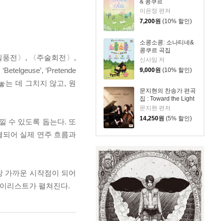
& 콩쿠르
이은정 편저
7,200
원
(10% 할인)
소콩소콩: 소나티네&
콩쿠르 곡집
 질풍전〉, 〈주술회전〉,
신사임 저
euse’, ‘Pretende
9,000
원
(10% 할인)
아놓는 데 그치지 않고, 원
문지현의 찬송가 편곡
집 : Toward the Light
문지현 편저
14,250
원
(5% 할인)
 수 있도록 돕는다. 또
결되어 실제 연주 흐름과
장 가까운 시작점이 되어
플레이리스트가 펼쳐진다.