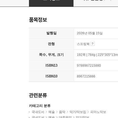
품목정보
발행일
2026년 05월 15일
판형
스프링북
쪽수, 무게, 크기
192쪽 | 784g | 225*305*13
ISBN13
9788967215880
ISBN10
8967215886
관련분류
카테고리 분류
국내도서
예술
음악
악기/악보집
피아노악보
국내도서
예술
대중음악
악기/악보