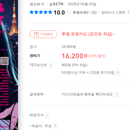
장소라
저
삼호ETM
2026년 05월 15일
10.0
회원리뷰(
14
건)
판매지수 1,806
투명 포토카드 (포인트 차감)
구매혜택
정가
18,000원
16,200
원
판매가
(10% 할인)
YES포인트
900원 (5% 적립)
5만원이상 구매 시 2천원 추가적립
결제혜택
카드/간편결제 혜택을 확인하세요
배송안내
배송비 : 무료