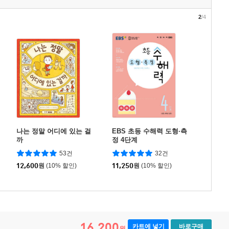
2
/4
나는 정말 어디에 있는 걸
EBS 초등 수해력 도형·측
까
정 4단계
53건
32건
12,600
원
(10% 할인)
11,250
원
(10% 할인)
16,200
카트에 넣기
바로구매
원