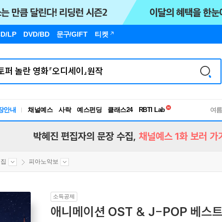
D/LP
DVD/BD
문구
/GIFT
티켓
독서유형검사
장안내
채널예스
사락
예스펀딩
클래스24
RBTI Lab
여
독서유형검사
박혜진 편집자의 문장 수집,
채널예스 1화 보러 가
보집
피아노악보
소득공제
애니메이션 OST & J-POP 베스