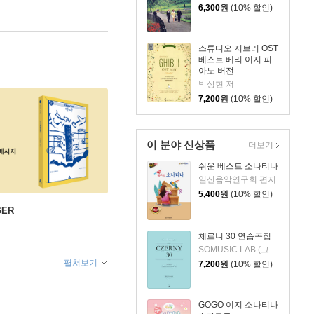
6,300
원
(10% 할인)
스튜디오 지브리 OST
베스트 베리 이지 피
아노 버전
박상현 저
7,200
원
(10% 할인)
이 분야 신상품
더보기
쉬운 베스트 소나티나
일신음악연구회 편저
5,400
원
(10% 할인)
GER
체르니 30 연습곡집
SOMUSIC LAB.(그래서음악 연구소) 편저
펼쳐보기
7,200
원
(10% 할인)
GOGO 이지 소나티나