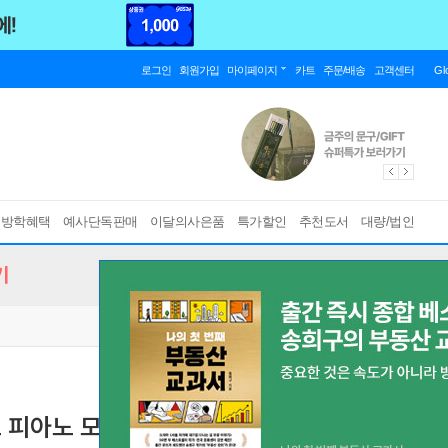
로그인
회원가입
마이페이지
카트
주문/배송
고객센터
Gl
름방학혜택
예사단독판매
이달의사은품
특가할인
추천도서
대량/법인
기
트 피아노 모음집
[ 스프링북 ]