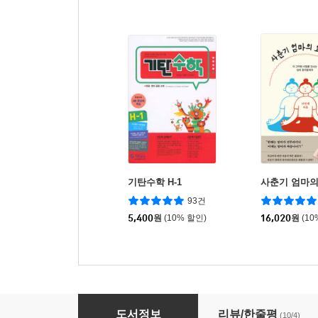
기탄수학 H-1
사춘기 엄마의
93건
5,400
원
(10% 할인)
16,020
원
(10
애니메이션 OST & J-POP 베스트 피아노 모음
도서정보
리뷰/한줄평
(10/4)