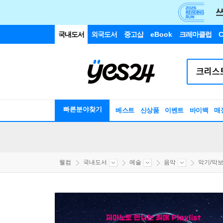
국내도서
외국도서
중고샵
eBook
크레마클럽
C
빠른분야찾기
베스트
신상품
이벤트
바이백
매
웰컴
국내도서
예술
음악
악기/악