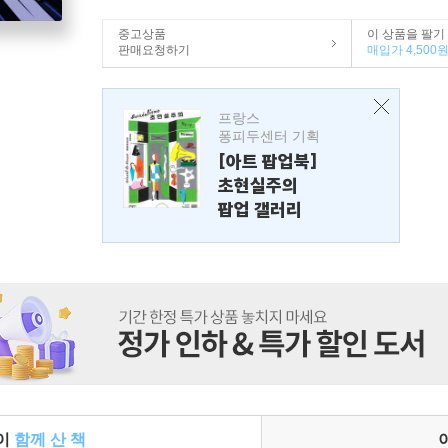
중고상품
이 상품을 팔기
판매요청하기
매입가 4,500
프랑스
퐁피두센터 기획
[아트 팝업북]
초현실주의
팝업 갤러리
들이
함께 산 책