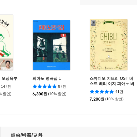
 오장육부
피아노 명곡집 1
스튜디오 지브리 OST 베
스트 베리 이지 피아노 버
147건
97건
전
41건
% 할인)
6,300
원
(10% 할인)
7,200
원
(10% 할인)
집
배송/반품/교환