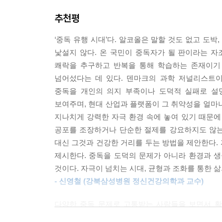
전히 별개일 수도 있음이 밝혀졌다. 예를 들어 헤로
추천평
덴마크 최고의 과학 커뮤니케이터가 들려주는 가장
알다시피 뇌는 적응하기 마련이고, 사람이 약물을 
새는 왜 가짜 알을 품고, 인간은 왜 가짜 보상에 끌
지 않을 수도 있다. 하지만 그렇다고 욕망이 사라지
‘중독 유행 시대’다. 알코올은 말할 것도 없고 도박
약물에 대해 절박한 욕망을 경험하면서도 쾌락이나 
낯설지 않다. 온 국민이 중독자가 될 판이라는 자
저자는 동물행동학, 진화생물학, 뇌과학을 종횡무진
--- 「12장 도파민의 진실」 중에서
쾌락을 추구하고 반복을 통해 학습하는 존재이기
어려운 이론을 앞세우기보다 자연에서 발견할 수 
넘어섰다는 데 있다. 덴마크의 과학 저널리스트
치명적인 자극들이 탄생한 배후의 산업적 메커니즘
엄청나게 자극적인 틱톡 피드, 컴퓨터 게임, 넷플릭
중독을 개인의 의지 부족이나 도덕적 실패로 설
을 평가한다. 그렇게 되면 인공적으로 설계된 초자
보여주며, 현대 산업과 플랫폼이 그 취약성을 얼마
이 책에서 인간을 중독에 빠뜨리는 ‘초자극’의 원형
현대인들이 그림 그리기, 악기 배우기, 책 더 많이
지나치게 강력한 자극 환경 속에 놓여 있기 때문에 
자연의 검은머리물떼새는 자신의 둥지에 있는 알 
이런 것은 모두 예전에는 사람들이 그냥 재미 삼아즐
공포를 조장하거나 단순한 절제를 강요하지도 않는다
확인하기 위해 진짜 알 옆에 석고로 만든 거대한 가
런 활동들은 보상이 가장 큰 선택지 중 하나였을 것
대신 그것과 건강한 거리를 두는 방법을 제안한다. 
선택했다. 심지어 그 가짜 알이 자신의 몸집보다 
의 초자극과 경쟁을 벌여야 하기 때문이다.
제시한다. 중독을 도덕의 문제가 아니라 환경과 
집착했다. 이처럼 자연적으로 존재하는 선택지보다 더 
것이다. 자극이 넘치는 시대, 균형과 조화를 통한 
--- 「맺는 말」 중에서
- 신영철 (강북삼성병원 정신건강의학과 교수)
저자는 수백만 년간 생존을 위해 발달해 온 인간의
예측 불가능한 정보를 쏟아내는 스마트폰은 모두 현대
다양한 중독 문제로 고통받는 사람들을 보면서 확
맞춰 진화한 뇌의 보상 체계가 자연 상태보다 더 크
결연한 의지를 가져도 이 착각을 버리지 못한다면