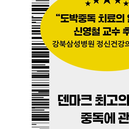
14장 무한 스크롤에 빠진 사람들
15장 큰 연못 속 작은 물고기
16장 화장품에서 핵무기까지, 경쟁이 만든 악순환
17장 내추럴과 스테로이드
맺는 말 당신도 집착에 빠질 수 있다
감사의 말
주
찾아보기