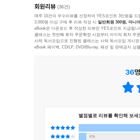
모습을 바꿔가며 우리의 삶에 성공적으로 침투한 
회원리뷰
(36건)
스스로 중독을 통제할 수 있다는 착각을 버릴 때
이로부터 자유롭다고 말할 수 있는 사람이 얼마나
매주 10건의 우수리뷰를 선정하여 YES포인트 3만원을 드
비로소 일상의 통제권과 행복을 되찾을 수 있다
중독이 왜 의지의 문제가 아닌지, 세계적 기업들
3,000원 이상 구매 후 리뷰 작성 시
일반회원 300원, 마니아
eBook은 다운로드 후 작성한 리뷰만 YES포인트 지급됩니
적나라하게 보여준다. 이 불합리한 싸움에서는 지
이 책의 진정한 가치는 의지만으로 중독을 극복할 
클래스는 첫번째 회차 주문확정 시점부터 마지막 회차 주문
이기는 것이 아니다. 이길 수 없이 거대한 상대의
사락 독서모임으로 진행된 클래스는 사락 독서모임 게시판
통제할 수 없다는 나약함을 인정해야만 비로소 진
회복한다. 그러기 위해선 첫 단계로 공부를 해야 하
eBook 페이백, CD/LP, DVD/Blu-ray, 패션 및 판매금
맞붙는 이 불공정한 싸움의 실체를 마주할 수 있다.
최고의 가이드가 될 수 있다고 자신 있게 추천한다.
동시에 우리를 가장 높은 곳으로 데려다줄 수도 있
동안 스마트폰을 멀리할 수 있었으니까.
강력한 몰입의 힘을 삶을 일궈내는 건강한 방향으로
- 김지용 (연세웰정신건강의학과 전문의, 유튜브 ?
36
명
특히 저자는 천재 수학자 라마누잔의 사례를 통해 
집착 덕분에 역사에 남을 위대한 성취를 이뤄냈다
파급력을 증명한다. 초자극을 완전히 없앨 수 없는
앱에 빠져들거나, 끊임없이 도파민을 갈구하는 에너
삶을 키우는 무기로 바꾸는 것, 이것이 책이 제
별점별로 리뷰를 확인해 보세
성장시키는 건강한 ‘몰입’으로 뒤바꿀 때, 우리는 
8%