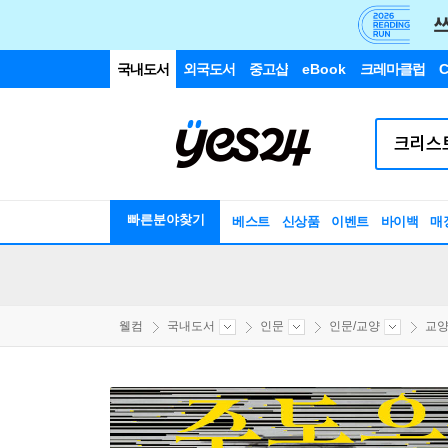
국내도서
외국도서
중고샵
eBook
크레마클럽
C
빠른분야찾기
베스트
신상품
이벤트
바이백
매
웰컴
국내도서
인문
인문/교양
교양