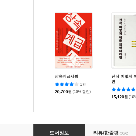
상속계급사회
진작 이렇게 
면
1건
20,700
원
(10% 할인)
15,120
원
(10
중독을 통제할 수 있다는 착각 (SUPER STIMUL
도서정보
리뷰/한줄평
(36/0)