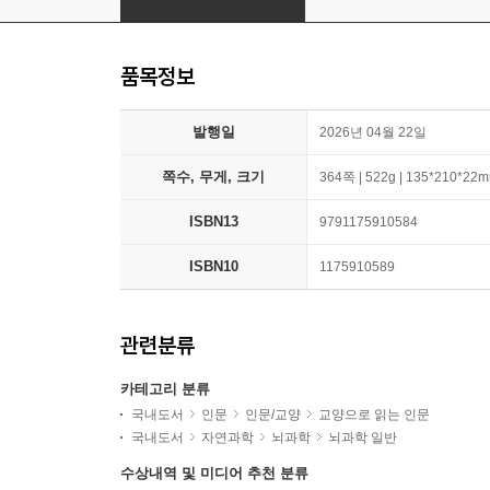
품목정보
발행일
2026년 04월 22일
쪽수, 무게, 크기
364쪽 | 522g | 135*210*22
ISBN13
9791175910584
ISBN10
1175910589
관련분류
카테고리 분류
국내도서
인문
인문/교양
교양으로 읽는 인문
국내도서
자연과학
뇌과학
뇌과학 일반
수상내역 및 미디어 추천 분류