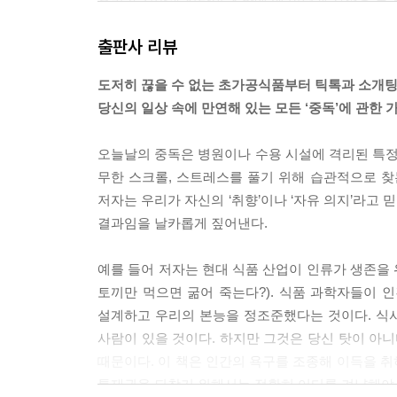
우리가 지방과 설탕의 조합에 왜 이렇게 사족을 못 
조합이다. 자연에서 꿀처럼 당분 함량이 높은 식품도 
출판사 리뷰
지 않는다.
도저히 끊을 수 없는 초가공식품부터 틱톡과 소개
완벽한 식품 초자극을 만드는 과정 중에서 이 입맛 
당신의 일상 속에 만연해 있는 모든 ‘중독’에 관한 
두에게 최대의 쾌감을 이끌어낼 수 있는 조합을 말한
수화물 등) 음식의 매력이 떨어진다.
오늘날의 중독은 병원이나 수용 시설에 격리된 특정 
--- 「4장 토끼만 먹으면 굶어 죽는다?」 중에서
무한 스크롤, 스트레스를 풀기 위해 습관적으로 찾
저자는 우리가 자신의 ‘취향’이나 ‘자유 의지’라고
처음 스카이다이빙을 할 때는 무슨 일이 일어나고
결과임을 날카롭게 짚어낸다.
면서 황홀감을 더한다. 하지만 스카이다이빙 강사처
가는 스카이다이빙을 아침에 차를 몰고 출근하는 것에
예를 들어 저자는 현대 식품 산업이 인류가 생존을 
념 중 하나다. 기본적으로 둔감화란 반복적으로 노
토끼만 먹으면 굶어 죽는다?). 식품 과학자들이 인간이
--- 「5장 스카이다이빙과 소금의 공통점」 중에서
설계하고 우리의 본능을 정조준했다는 것이다. 식사
사람이 있을 것이다. 하지만 그것은 당신 탓이 아니
이 반응을 이해하려면 미국 심리학자 켄트 베리지의 
때문이다. 이 책은 인간의 욕구를 조종해 이득을 
다고 설명했다. 사실 신경학적 관점에서 보면 이 둘은
통제권을 되찾기 위해서는 정확히 어디를 겨냥해야
서로 밀접하게 연관되어 있는 경우가 많다. 당신은