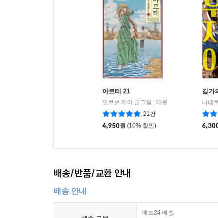
아르테 21
길가의
오쿠보 케이 글그림
대원
나베쿠
|
21건
4,950
원
(10% 할인)
6,30
배송/반품/교환 안내
배송 안내
예스24 배송