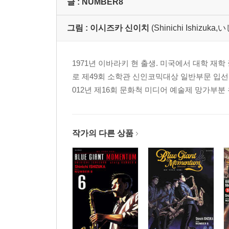
글 :
NUMBER8
그림 :
이시즈카 신이치
(Shinichi Ishiz
1971년 이바라키 현 출생. 미국에서 대학 재학 중
로 제49회 소학관 신인코믹대상 일반부문 입선. 
012년 제16회 문화척 미디어 예술제 망가부분
작가의 다른 상품