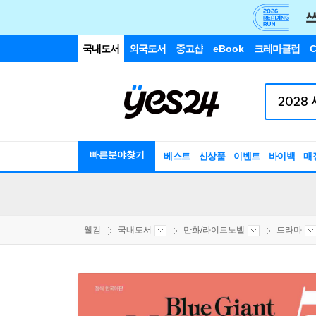
국내도서
외국도서
중고샵
eBook
크레마클럽
C
빠른분야찾기
베스트
신상품
이벤트
바이백
매
웰컴
국내도서
만화/라이트노벨
드라마