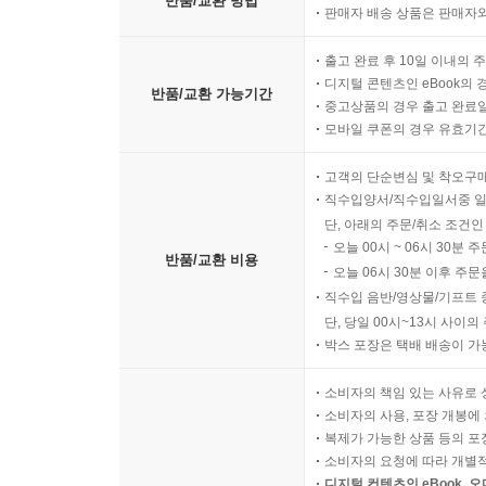
반품/교환 방법
판매자 배송 상품은 판매자와
출고 완료 후 10일 이내의 
디지털 콘텐츠인 eBook의 
반품/교환 가능기간
중고상품의 경우 출고 완료일
모바일 쿠폰의 경우 유효기간(
고객의 단순변심 및 착오구
직수입양서/직수입일서중 일
단, 아래의 주문/취소 조건인
오늘 00시 ~ 06시 30분 
반품/교환 비용
오늘 06시 30분 이후 주문
직수입 음반/영상물/기프트 
단, 당일 00시~13시 사이
박스 포장은 택배 배송이 가
소비자의 책임 있는 사유로 
소비자의 사용, 포장 개봉에 
복제가 가능한 상품 등의 포장을 
소비자의 요청에 따라 개별
디지털 컨텐츠인 eBook, 