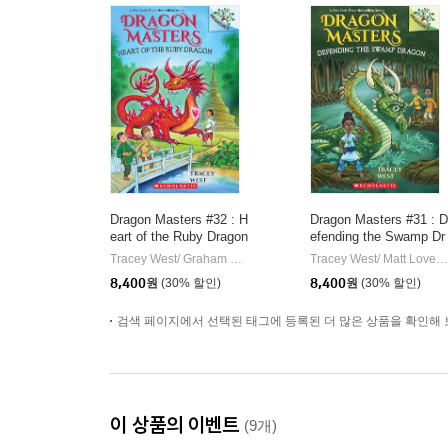
Dragon Masters #32 : H
Dragon Masters #31 : D
eart of the Ruby Dragon
efending the Swamp Dr
(A Branches Book)
agon (A Branches Boo
Tracey West/ Graham Howells (ILT)
Scholastic Inc
Tracey West/ Matt Loveridge (ILT)
|
k)
8,400
원
(30% 할인)
8,400
원
(30% 할인)
검색 페이지에서 선택된 태그에 등록된 더 많은 상품을 확인해 
이 상품의 이벤트
(9개)