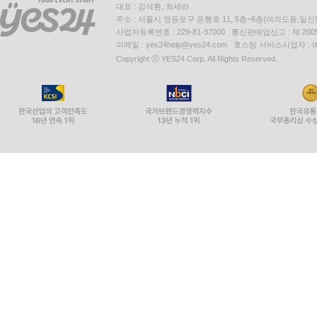
대표 : 김석환, 최세라
주소 : 서울시 영등포구 은행로 11, 5층~6층(여의도동,일신
사업자등록번호 : 229-81-37000 통신판매업신고 : 제 200
이메일 : yes24help@yes24.com 호스팅 서비스사업자 :
Copyright ⓒ YES24 Corp. All Rights Reserved.