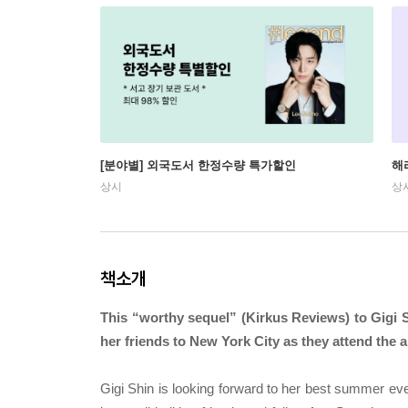
[분야별] 외국도서 한정수량 특가할인
해
상시
상
책소개
This “worthy sequel” (Kirkus Reviews) to Gigi S
her friends to New York City as they attend the 
Gigi Shin is looking forward to her best summer eve