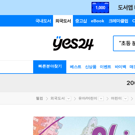
국내도서
외국도서
중고샵
eBook
크레마클럽
C
빠른분야찾기
베스트
신상품
이벤트
바이백
매
20
웰컴
외국도서
유아/어린이
어린이