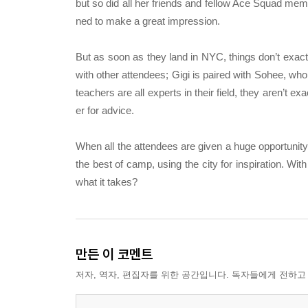
but so did all her friends and fellow Ace Squad membe
ned to make a great impression.
But as soon as they land in NYC, things don’t exactl
with other attendees; Gigi is paired with Sohee, wh
teachers are all experts in their field, they aren’t 
er for advice.
When all the attendees are given a huge opportunity
the best of camp, using the city for inspiration. W
what it takes?
만든 이 코멘트
저자, 역자, 편집자를 위한 공간입니다. 독자들에게 전하고