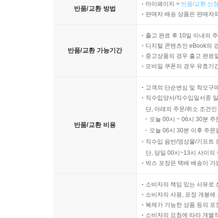
마이페이지 >
반품/교환 신청
반품/교환 방법
판매자 배송 상품은 판매자와
출고 완료 후 10일 이내의 
디지털 콘텐츠인 eBook의 
반품/교환 가능기간
중고상품의 경우 출고 완료일
모바일 쿠폰의 경우 유효기간(
고객의 단순변심 및 착오구
직수입양서/직수입일서중 일
단, 아래의 주문/취소 조건인
오늘 00시 ~ 06시 30분 
반품/교환 비용
오늘 06시 30분 이후 주문
직수입 음반/영상물/기프트 
단, 당일 00시~13시 사이
박스 포장은 택배 배송이 가
소비자의 책임 있는 사유로 
소비자의 사용, 포장 개봉에 
복제가 가능한 상품 등의 포장을 
소비자의 요청에 따라 개별