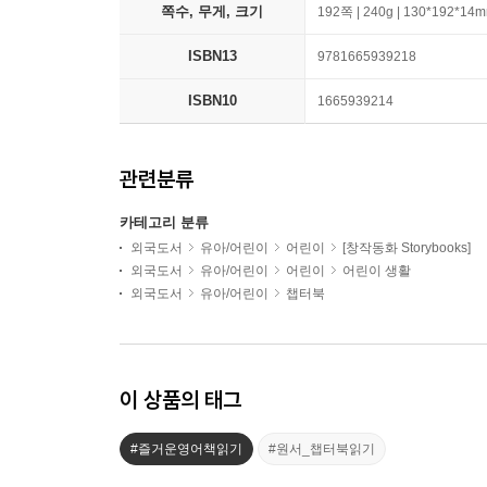
쪽수, 무게, 크기
192쪽 | 240g | 130*192*14
ISBN13
9781665939218
ISBN10
1665939214
관련분류
카테고리 분류
외국도서
유아/어린이
어린이
[창작동화 Storybooks]
외국도서
유아/어린이
어린이
어린이 생활
외국도서
유아/어린이
챕터북
이 상품의 태그
#즐거운영어책읽기
#원서_챕터북읽기