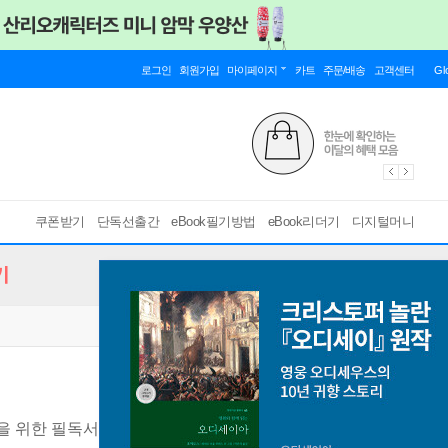
로그인
회원가입
마이페이지
카트
주문/배송
고객센터
Gl
쿠폰받기
단독선출간
eBook필기방법
eBook리더기
디지털머니
기
을 위한 필독서
[ 스마트한 PDF 필기 기능을 사용해 보세요! ]