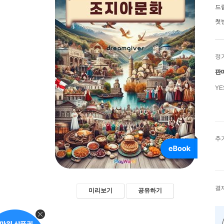
드림
첫
정
판
Y
추
결
미리보기
공유하기