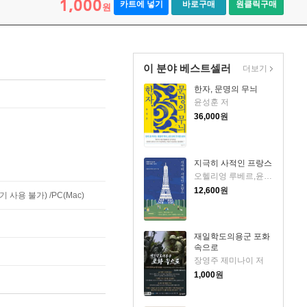
1,000
카트에 넣기
바로구매
원클릭구매
원
이 분야 베스트셀러
더보기
한자, 문명의 무늬
윤성훈 저
36,000
원
지극히 사적인 프랑스
오헬리엉 루베르,윤여진 공저
12,600
원
사용 불가) /PC(Mac)
재일학도의용군 포화
속으로
장영주 제미나이 저
1,000
원