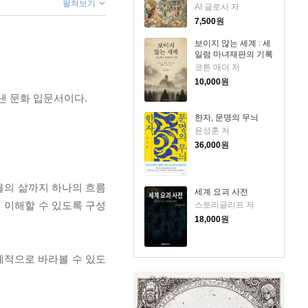
펼쳐보기
AI 글로사 저
7,500
원
보이지 않는 세계 : 세
일럼 마녀재판의 기록
코튼 매더 저
10,000
원
낸 문화 입문서이다.
한자, 문명의 무늬
윤성훈 저
36,000
원
마을의 삶까지 하나의 흐름
세계 요괴 사전
 이해할 수 있도록 구성
스토리글리프 저
18,000
원
체적으로 바라볼 수 있도