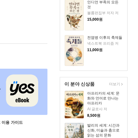
인디언 부족의 모든
것
볼륨편집부 저자 저
15,000
원
전염병 이후의 축제들
넥스트북 프리즘 저
11,000
원
이 분야 신상품
더보기
아프리카의 세계: 문
화와 언어로 만나는
아프리카
AI 글로사 저
8,500
원
ok 이용 가이드
발리의 세계: 시간과
신화, 미술과 춤으로
읽는 섬의 문화