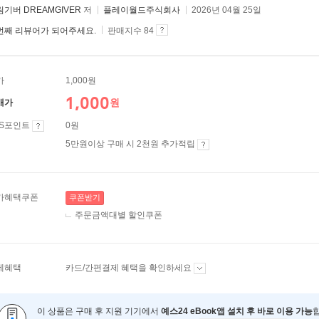
기버 DREAMGIVER
저
플레이월드주식회사
2026년 04월 25일
번째 리뷰어가 되어주세요.
판매지수 84
가
1,000원
1,000
원
매가
ES포인트
0원
5만원이상 구매 시 2천원 추가적립
가혜택쿠폰
쿠폰받기
주문금액대별 할인쿠폰
제혜택
카드/간편결제 혜택을 확인하세요
이 상품은 구매 후 지원 기기에서
예스24 eBook앱 설치 후 바로 이용 가능