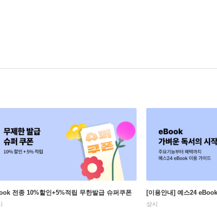
Book 전종 10%할인+5%적립 무한발급 슈퍼쿠폰
[이용안내] 예스24 eBo
시
상시