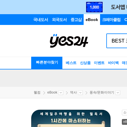
국내도서
외국도서
중고샵
eBook
크레마클럽
C
빠른분야찾기
베스트
신상품
이벤트
바이백
매
웰컴
eBook
역사
풍속/문화이야기
소
eB