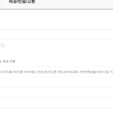
배송/반품/교환
기
능 제공 안함
니터 미지원) /아이폰 /아이패드 /안드로이드폰 /안드로이드패드 /전자책단말기(저사양 기기 