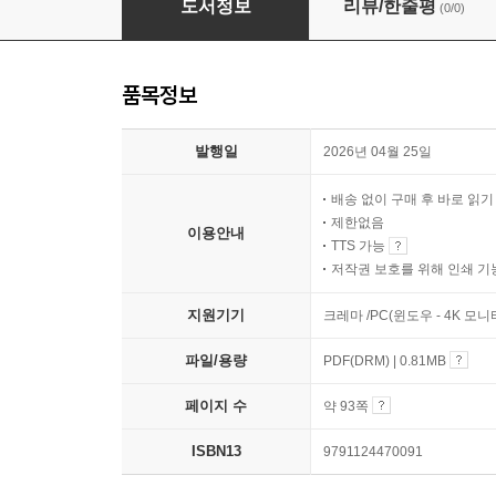
도서정보
리뷰/한줄평
(0/0)
품목정보
발행일
2026년 04월 25일
배송 없이 구매 후 바로 읽
제한없음
이용안내
TTS 가능
저작권 보호를 위해 인쇄 기
지원기기
크레마 /PC(윈도우 - 4K 모
파일/용량
PDF(DRM) | 0.81MB
페이지 수
약 93쪽
ISBN13
9791124470091