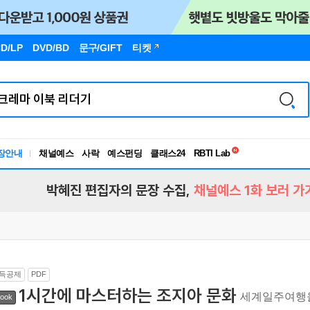
D/LP
DVD/BD
문구
/GIFT
티켓
독서유형검사
RBTI Lab
장안내
채널예스
사락
예스펀딩
클래스24
독서유형검사
박혜진 편집자의 문장 수집,
채널예스 1화 보러 가
득공제
PDF
1시간에 마스터하는 조지아 문화
세계일주여행
ook