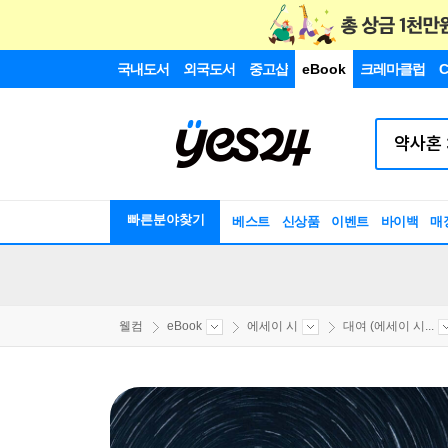
국내도서
외국도서
중고샵
eBook
크레마클럽
C
빠른분야찾기
베스트
신상품
이벤트
바이백
매
웰컴
eBook
에세이 시
대여 (에세이 시...