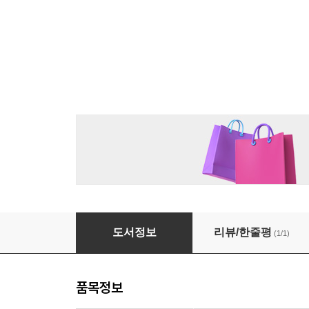
[대여] 슬픔 끝에 빛이 머문다
도서정보
리뷰/한줄평
(1/1)
품목정보