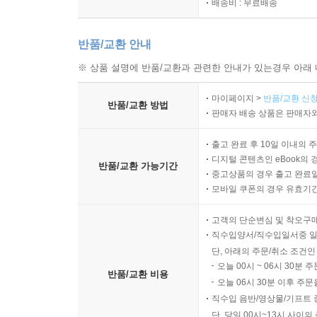
배송비 : 무료배송
반품/교환 안내
※ 상품 설명에 반품/교환과 관련한 안내가 있는경우 아래 
마이페이지 >
반품/교환 신청
반품/교환 방법
판매자 배송 상품은 판매자와
출고 완료 후 10일 이내의 
디지털 콘텐츠인 eBook의 
반품/교환 가능기간
중고상품의 경우 출고 완료일
모바일 쿠폰의 경우 유효기간(
고객의 단순변심 및 착오구
직수입양서/직수입일서중 일
단, 아래의 주문/취소 조건인
오늘 00시 ~ 06시 30분 
반품/교환 비용
오늘 06시 30분 이후 주문
직수입 음반/영상물/기프트 
단, 당일 00시~13시 사이