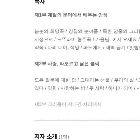
목차
제1부 계절의 문턱에서 배우는 인생
봄눈의 희망곡 / 경칩의 눈꺼풀 / 목련 망울의 그리움 
서정으로 / 귀뚜라미 협주곡 / 가을님, 어서 오세요 / 
약속 / 다리 너머, 석양 / 파도에게 / 새벽 공기 / 
제2부 사랑, 타오르고 남은 불씨
모든 질문에 대한 답 / 그대라는 선물 / 우리의 실 /
있다 / 잊힘 / 사랑하는 밤 / 두 사람 / 하나가 되어 / 
제3부 그리움이 지나간 자리에서
사랑·삶·사람 / 하늘을 바라보며 / 선한 생각 / 이웃
금지옥엽(金枝玉葉) / 기도하는 아침 / 열아홉 번째 겨울
저자 소개
그 후로 오래오래 행복하게 / 은은한 향기 / 연휴의 끝
(1명)