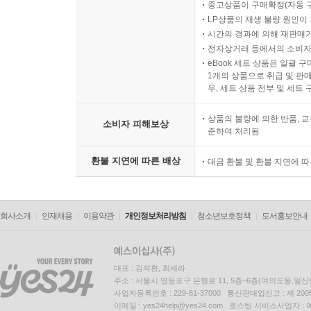
중고상품이 구매확정(자동 
LP상품의 재생 불량 원인이 기
시간의 경과에 의해 재판매가
전자상거래 등에서의 소비자
eBook 세트 상품은 일괄 
1개의 상품으로 취급 및 판매
우, 세트 상품 전부 및 세트
상품의 불량에 의한 반품, 교
소비자 피해보상
준하여 처리됨
환불 지연에 따른 배상
대금 환불 및 환불 지연에 
회사소개
인재채용
이용약관
개인정보처리방침
청소년보호정책
도서홍보안내
대표 : 김석환, 최세라
주소 : 서울시 영등포구 은행로 11, 5층~6층(여의도동,일신
사업자등록번호 : 229-81-37000 통신판매업신고 : 제 200
이메일 : yes24help@yes24.com 호스팅 서비스사업자 :