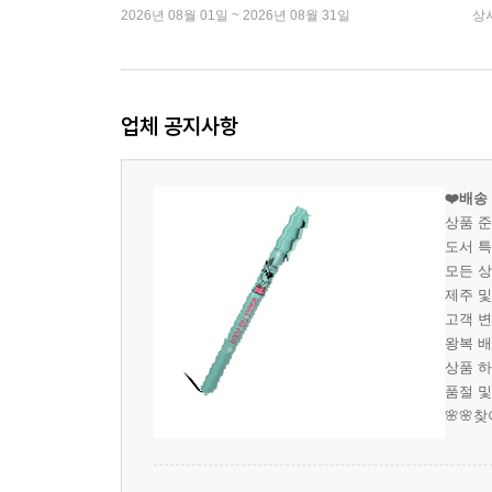
2026년 08월 01일 ~ 2026년 08월 31일
상
업체 공지사항
❤️배송
상품 
도서 특
모든 상
제주 및
고객 변
왕복 배
상품 하
품절 및
🌸🌸찾