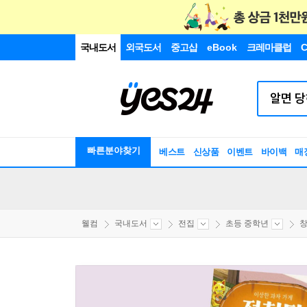
국내도서
외국도서
중고샵
eBook
크레마클럽
C
빠른분야찾기
베스트
신상품
이벤트
바이백
매
웰컴
국내도서
전집
초등 중학년