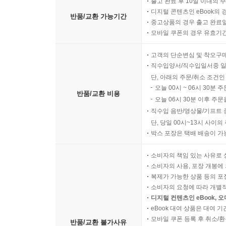
출고 완료 후 10일 이내의 
디지털 콘텐츠인 eBook의 
반품/교환 가능기간
중고상품의 경우 출고 완료일
모바일 쿠폰의 경우 유효기간(
고객의 단순변심 및 착오구
직수입양서/직수입일서중 일
단, 아래의 주문/취소 조건인
오늘 00시 ~ 06시 30분 
반품/교환 비용
오늘 06시 30분 이후 주문
직수입 음반/영상물/기프트 
단, 당일 00시~13시 사이
박스 포장은 택배 배송이 가
소비자의 책임 있는 사유로 
소비자의 사용, 포장 개봉에 
복제가 가능한 상품 등의 포장을 
소비자의 요청에 따라 개별
디지털 컨텐츠인 eBook, 
eBook 대여 상품은 대여 기
모바일 쿠폰 등록 후 취소/환
반품/교환 불가사유