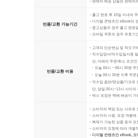
판매자 배송 상품은 판매자와
출고 완료 후 10일 이내의 
디지털 콘텐츠인 eBook의 
반품/교환 가능기간
중고상품의 경우 출고 완료일
모바일 쿠폰의 경우 유효기간(
고객의 단순변심 및 착오구
직수입양서/직수입일서중 일
단, 아래의 주문/취소 조건인
오늘 00시 ~ 06시 30분 
반품/교환 비용
오늘 06시 30분 이후 주문
직수입 음반/영상물/기프트 
단, 당일 00시~13시 사이
박스 포장은 택배 배송이 가
소비자의 책임 있는 사유로 
소비자의 사용, 포장 개봉에 
복제가 가능한 상품 등의 포장을 
소비자의 요청에 따라 개별
디지털 컨텐츠인 eBook, 