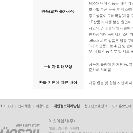
eBook 대여 상품은 대여 기
모바일 쿠폰 등록 후 취소/환
반품/교환 불가사유
중고상품이 구매확정(자동 
LP상품의 재생 불량 원인이 기
시간의 경과에 의해 재판매가
전자상거래 등에서의 소비자
eBook 세트 상품은 일괄 
1개의 상품으로 취급 및 판매
우, 세트 상품 전부 및 세트
상품의 불량에 의한 반품, 교
소비자 피해보상
준하여 처리됨
환불 지연에 따른 배상
대금 환불 및 환불 지연에 
회사소개
인재채용
이용약관
개인정보처리방침
청소년보호정책
도서홍보안내
대표 : 김석환, 최세라