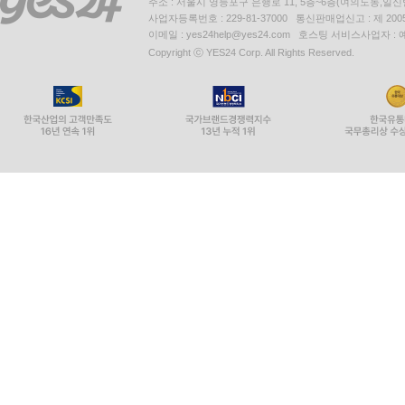
주소 : 서울시 영등포구 은행로 11, 5층~6층(여의도동,일신
사업자등록번호 : 229-81-37000 통신판매업신고 : 제 200
이메일 : yes24help@yes24.com 호스팅 서비스사업자 :
Copyright ⓒ YES24 Corp. All Rights Reserved.