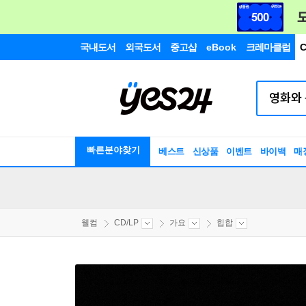
국내도서
외국도서
중고샵
eBook
크레마클럽
C
빠른분야찾기
베스트
신상품
이벤트
바이백
매
웰컴
CD/LP
가요
힙합