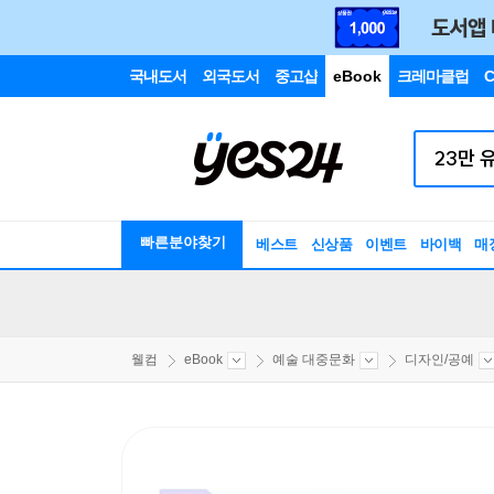
국내도서
외국도서
중고샵
eBook
크레마클럽
C
빠른분야찾기
베스트
신상품
이벤트
바이백
매
웰컴
eBook
예술 대중문화
디자인/공예