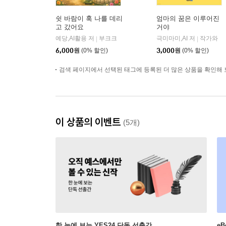
쉿 바람이 훅 나를 데리
엄마의 꿈은 이루어진
고 갔어요
거야
예당,AI활용 저
부크크
극미마미,AI 저
작가와
|
|
6,000
원
(0% 할인)
3,000
원
(0% 할인)
검색 페이지에서 선택된 태그에 등록된 더 많은 상품을 확인해 
이 상품의 이벤트
(5개)
한 눈에 보는 YES24 단독 선출간
e