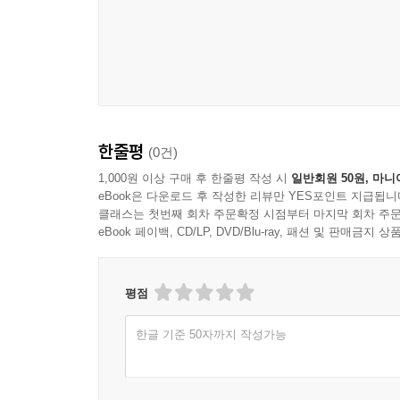
버전 관리 기준
검수 기준과 품질 게이트
공유 권한과 접근 통제
재사용과 보관 기준
폐기와 아카이빙 기준
챕터 6 협업 인터페이스 설계
한줄평
(0건)
타 부서와의 접점 정의
1,000원 이상 구매 후 한줄평 작성 시
일반회원 50원, 마니
요구사항 합의 절차
eBook은 다운로드 후 작성한 리뷰만 YES포인트 지급됩니
역할 분담과 책임 구분
클래스는 첫번째 회차 주문확정 시점부터 마지막 회차 주문
eBook 페이백, CD/LP, DVD/Blu-ray, 패션 및 판매금
리뷰 요청과 피드백 규칙
갈등 조정의 기본 절차
합의된 결정의 기록 방식
평점
협업 성과의 확인 방식
한글 기준 50자까지 작성가능
챕터 7 일정과 리소스 운영
일정 수립의 기본 단위
작업량 추정의 기준