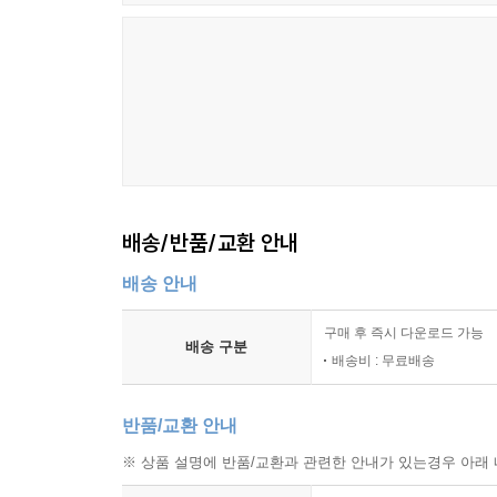
리소스 배분 원칙
병목과 지연의 조기 감지
동시 작업 제한 규칙
일정 변경과 재계획 절차
가용성 공유 방식
챕터 8 품질 기준과 검토 체계
품질 기준의 구성 요소
배송/반품/교환 안내
검토 유형과 적용 시점
배송 안내
체크리스트 기반 검토 방식
피드백 분류와 반영 규칙
구매 후 즉시 다운로드 가능
품질 이슈 기록과 재발 방지
배송 구분
배송비 : 무료배송
승인 기준과 반려 기준
일관성 유지 방식
반품/교환 안내
챕터 9 성과 관리와 운영 지표
※ 상품 설명에 반품/교환과 관련한 안내가 있는경우 아래 
운영 목표의 설정 방식