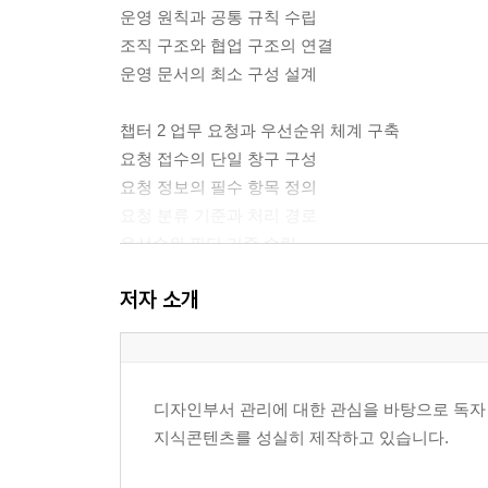
운영 원칙과 공통 규칙 수립
조직 구조와 협업 구조의 연결
운영 문서의 최소 구성 설계
챕터 2 업무 요청과 우선순위 체계 구축
요청 접수의 단일 창구 구성
요청 정보의 필수 항목 정의
요청 분류 기준과 처리 경로
우선순위 판단 기준 수립
긴급 요청 처리 규칙
저자 소개
요청 보류와 거절의 기준
요청 상태 추적 방식
챕터 3 업무 프로세스 표준화
디자인부서 관리에 대한 관심을 바탕으로 독자 
업무 단계 정의와 산출물 연결
지식콘텐츠를 성실히 제작하고 있습니다.
단계별 입력값과 완료 조건
검토와 승인 지점 설계