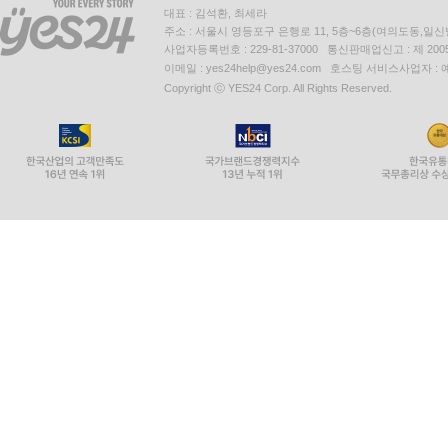
대표 : 김석환, 최세라
주소 : 서울시 영등포구 은행로 11, 5층~6층(여의도동,일신
사업자등록번호 : 229-81-37000 통신판매업신고 : 제 200
이메일 : yes24help@yes24.com 호스팅 서비스사업자 :
Copyright ⓒ YES24 Corp. All Rights Reserved.