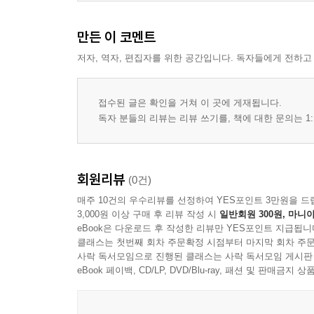
변경 관리와 이력 관리
업무 인수인계 규칙
만든 이 코멘트
프로세스 예외 처리 기준
저자, 역자, 편집자를 위한 공간입니다. 독자들에게 전하고
프로세스 운영 점검 방식
챕터 4 커뮤니케이션 운영 체계
접수된 글은 확인을 거쳐 이 곳에 게재됩니다.
정기 회의의 목적과 유형
독자 분들의 리뷰는 리뷰 쓰기를, 책에 대한 문의는 1:
회의 의제 수집과 확정 방식
회의 진행 규칙과 기록 방식
비동기 소통 규칙
회원리뷰
(0건)
결정 사항 공지와 공유 범위
매주 10건의 우수리뷰를 선정하여 YES포인트 3만원을 드
협업 채널과 문서의 연동
3,000원 이상 구매 후 리뷰 작성 시
일반회원 300원, 마니아
커뮤니케이션 오류 예방 규칙
eBook은 다운로드 후 작성한 리뷰만 YES포인트 지급됩니
클래스는 첫번째 회차 주문확정 시점부터 마지막 회차 주문
사락 독서모임으로 진행된 클래스는 사락 독서모임 게시판
챕터 5 디자인 산출물 관리 체계
eBook 페이백, CD/LP, DVD/Blu-ray, 패션 및 판매금
산출물 유형과 관리 단위
파일 구조와 네이밍 규칙