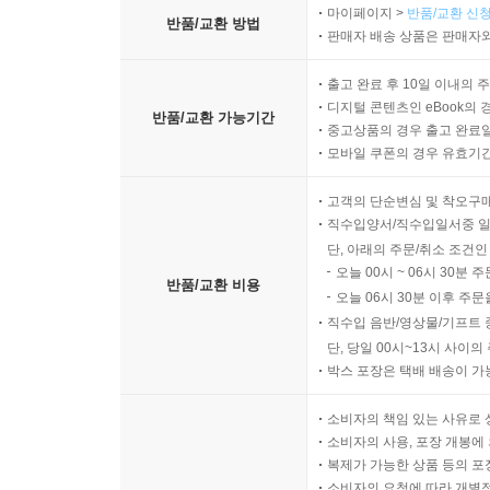
마이페이지 >
반품/교환 신청
업무 처리 흐름 기반 지표
반품/교환 방법
판매자 배송 상품은 판매자와
품질 관련 지표의 구성
협업 관련 지표의 구성
출고 완료 후 10일 이내의 
지표 수집과 기록 방식
디지털 콘텐츠인 eBook의 
반품/교환 가능기간
중고상품의 경우 출고 완료일
지표 해석의 기본 원칙
모바일 쿠폰의 경우 유효기간(
개선 과제 도출 방식
고객의 단순변심 및 착오구
챕터 10 운영 유지와 개선 루틴
직수입양서/직수입일서중 일
운영 리듬과 점검 주기
단, 아래의 주문/취소 조건인
오늘 00시 ~ 06시 30분 
운영 규칙의 변경 절차
반품/교환 비용
오늘 06시 30분 이후 주문
문서 최신화 방식
직수입 음반/영상물/기프트 
문제 접수와 처리 루프
단, 당일 00시~13시 사이
프로세스 개선의 우선순위
박스 포장은 택배 배송이 가
표준 준수 점검 방식
운영 안정화의 기준
소비자의 책임 있는 사유로 
소비자의 사용, 포장 개봉에 
복제가 가능한 상품 등의 포장을 
소비자의 요청에 따라 개별