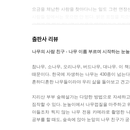
요금을 체납한 사람을 찾아다니는 일도 그런 연장
사람들 앞에서는 웃으면 안 된다. 밝은 표정을 지으면
그렇게 몇 해가 지나면서 마음은 메말라가고 표정은
---p.18
출판사 리뷰
잎이 진 12월부터 4월까지는 나뭇잎으로 구분을 할
나무의 사람 친구 - 나무 이름 부르며 시작하는 눈
다. 잎이 져도 나무는 여전히 제자리에 있고, 우리
나무의 특징은 ‘아무것도 모르겠다’이다. 그래서 
참나무, 소나무, 오리나무, 버드나무, 대나무. 이 
---p.35
때문이다. 한국에 자생하는 나무는 430종이 넘는다
흔하디흔한 나무들이라야 우리 삶을 돌아보고 견고히 
광복을 맞이하고 한국전쟁을 지나면서도 농경사회 중
어 연탄과 화학 비료가 보급되면서 커다란 변화를 맞
지리산 부부 숲해설가는 다양한 방법으로 자세하고
닥에는 유기물층이 유지되고 환경이 풍성해지자 활엽
짐작할 수 있다. 눈높이에서 나무껍질을 마주하고 위
---p.131
아들조차 찍지 않는 나무 전용 카메라로 촬영한 나
공부를 할 때도, 숲속에 앉아 눈앞의 나무 친구가 궁
왜 버드나무를 묘월, 음력 2월의 나무로 여겼을까? 
3월에 버드나무는 이미 꽃을 피우고 지기를 반복한