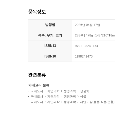
품목정보
발행일
2026년 04월 17일
쪽수, 무게, 크기
288쪽 | 478g | 148*210*18
ISBN13
9791198241474
ISBN10
1198241470
관련분류
카테고리 분류
국내도서
자연과학
생명과학
생물학
국내도서
자연과학
생명과학
식물
국내도서
자연과학
생명과학
자연도감(동물/식물/곤충)