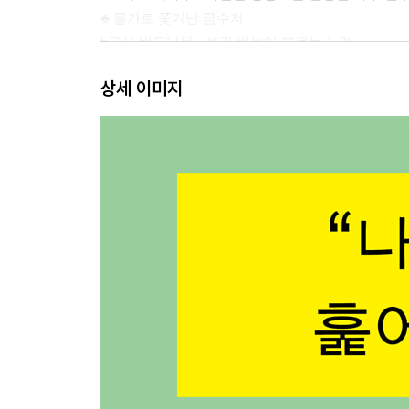
♣ 물가로 쫓겨난 금수저
5교시 버드나무 - 물과 버들이 부르는 노래
♣ 직강화와 ‘해목 구제’
상세 이미지
6교시 대나무 - 대대손손 이어질 왕국을 만들다
♣ 우리 동네 뒷산 다이소
종례 나무! 돌아보다
참고 자료