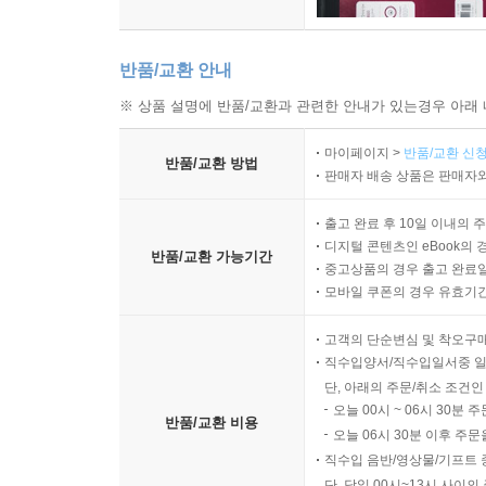
반품/교환 안내
※ 상품 설명에 반품/교환과 관련한 안내가 있는경우 아래 
마이페이지 >
반품/교환 신청
반품/교환 방법
판매자 배송 상품은 판매자와
출고 완료 후 10일 이내의 
디지털 콘텐츠인 eBook의 
반품/교환 가능기간
중고상품의 경우 출고 완료일
모바일 쿠폰의 경우 유효기간(
고객의 단순변심 및 착오구
직수입양서/직수입일서중 일
단, 아래의 주문/취소 조건인
오늘 00시 ~ 06시 30분 
반품/교환 비용
오늘 06시 30분 이후 주문
직수입 음반/영상물/기프트 
단, 당일 00시~13시 사이