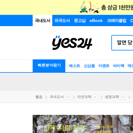
국내도서
외국도서
중고샵
eBook
크레마클럽
C
빠른분야찾기
베스트
신상품
이벤트
바이백
매
웰컴
국내도서
자연과학
생명과학