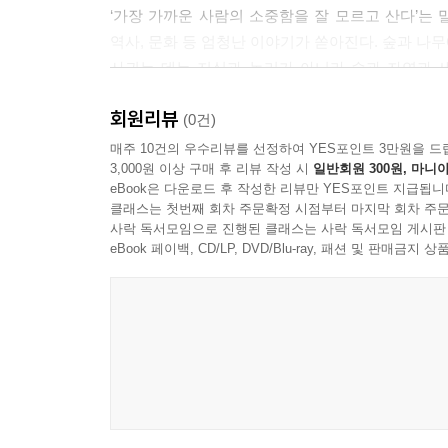
‘가장 가까운 사람의 소중함을 잘 모르고 산다’는 
꽃잎이 없기 때문이다. 꽃은 생식기관으로 단백질, 
역사, 문화 등 엄청난 이야기가 쏟아진다. 숲과 나
지만 대부분 꽃가루는 땅과 물 위로 떨어진다. 영
사귀는 데는 지식과 논리가 아니라 숲과 자연과 
름을 오래전에 깨달은 누군가가 음력 2월, 묘월의
사람이 고른 다섯 나무 친구하고 친해지면 나무의 사
---p.189
회원리뷰
(0건)
사람의 친구 나무 - 반려나무를 고리로 이어지는 자
매주 10건의 우수리뷰를 선정하여 YES포인트 3만원을 드
그런데 해마다 5월이면 바람에 날려 길가에 뭉쳐 
3,000원 이상 구매 후 리뷰 작성 시
일반회원 300원, 마니아
떨어지고, 봄이면 열매가 맺혀 씨앗이 날리는 일은
eBook은 다운로드 후 작성한 리뷰만 YES포인트 지급됩니
지리산 부부 숲해설가는 내 마음에 꽂히는 단 
간이 나이 먹고 늙어가는 일을 부정하는 일이나 같다
클래스는 첫번째 회차 주문확정 시점부터 마지막 회차 주문
삼으라고 권한다. 동물이나 사람만이 아니라 나무
사락 독서모임으로 진행된 클래스는 사락 독서모임 게시판
눈앞에 다가온 2011년 8월 29일이다.
eBook 페이백, CD/LP, DVD/Blu-ray, 패션 및 판매금
---p.213
나무를 향한 관심은 자연스럽게 자연과 생태, 세상
외래종 나무를 이식해 고사시키는 등 인간이 자연을
입는다는 말 ‘기생’을 나무에 깃들어 사는 곤충
된다는 인식을 무의식에 심어도 되는지 묻는다. 나
돌아보고 나무도 더 잘 알아야 한다. 우리 곁에 
이어야 한다.