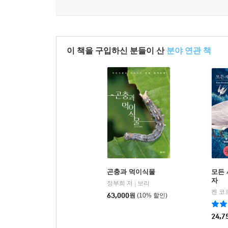
이 책을 구입하신 분들이 산
분야 연관 책
곤충과 먹이식물
모든 
자
정부희 저
보리
|
켄 코
63,000
원
(10% 할인)
24,7