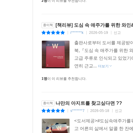
2명
이 이 리뷰를 추천합니다.
[책리뷰] 도심 속 애주가를 위한 와인&
종이책
i*******k
2026-05-19
신고
|
|
|
출판사로부터 도서를 제공받아
북,『도심 속 애주가를 위한 
고급 주류로 인식되고 있었기에
연히 근교...
더보기
1명
이 이 리뷰를 추천합니다.
나만의 아지트를 찾고싶다면 ??
종이책
s*******7
2026-05-18
신고
|
|
|
<도서제공>#도심속애주가를위
고 어른의 삶에서 알콜 한 잔