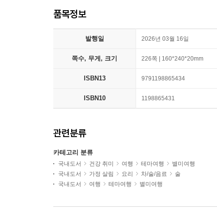
품목정보
발행일
2026년 03월 16일
쪽수, 무게, 크기
226쪽 | 160*240*20mm
ISBN13
9791198865434
ISBN10
1198865431
관련분류
카테고리 분류
국내도서
건강 취미
여행
테마여행
별미여행
국내도서
가정 살림
요리
차/술/음료
술
국내도서
여행
테마여행
별미여행