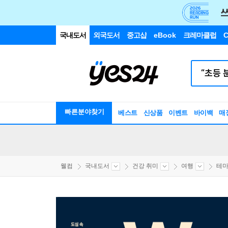
국내도서
외국도서
중고샵
eBook
크레마클럽
C
빠른분야찾기
베스트
신상품
이벤트
바이백
매
웰컴
국내도서
건강 취미
여행
테