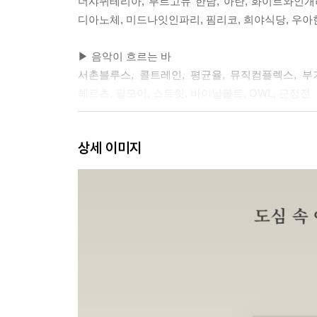
더샤퀴테리아, 부르고뉴 한남, 아란, 화이트와인개러
디아노체, 미드나잇인파리, 핌리코, 희야식당, 우아
▶ 음악이 흐르는 바
서촌블루스, 콜트레인, 평균율, 뮤직컴플렉스, 부기우
헤르츠, 필모어, 스트릿, 바이닐볼트, OWL, 근정전
▶ 공간이 매력적인 바
상세 이미지
숙희, 연금술혜화, 장프리고, 혜화수도원, 소코, 
코블러연희, 모닉, 잇트
▶ 창가에 앉고 싶은 바
녹트, 디거이즈디깅, 멜트, 모어댄위스키, 에이스포클
▶ 한 잔이 그리운 날
노체부어, OMN, 코너21, 라메인, 공간, 몰티드
노트앤리스트, 무념, 무정형, 채링크로스84번지, 