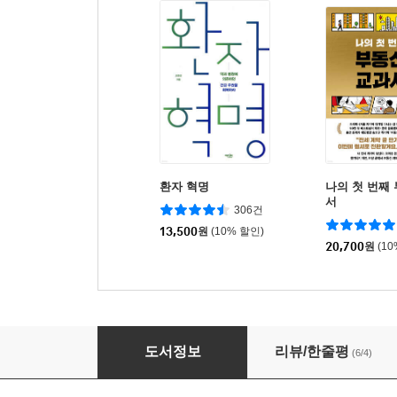
환자 혁명
나의 첫 번째
서
306건
13,500
원
(10% 할인)
20,700
원
(1
도심 속 애주가를 위한 와인&위스키바 100
도서정보
리뷰/한줄평
(6/4)