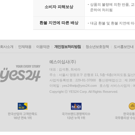
상품의 불량에 의한 반품, 교
소비자 피해보상
준하여 처리됨
환불 지연에 따른 배상
대금 환불 및 환불 지연에 
회사소개
인재채용
이용약관
개인정보처리방침
청소년보호정책
도서홍보안내
대표 : 김석환, 최세라
주소 : 서울시 영등포구 은행로 11, 5층~6층(여의도동,일신
사업자등록번호 : 229-81-37000 통신판매업신고 : 제 200
이메일 : yes24help@yes24.com 호스팅 서비스사업자 :
Copyright ⓒ YES24 Corp. All Rights Reserved.