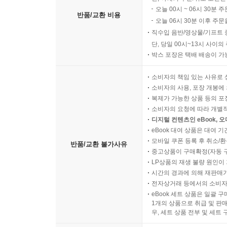
오늘 00시 ~ 06시 30분 
반품/교환 비용
오늘 06시 30분 이후 주문
직수입 음반/영상물/기프트 
단, 당일 00시~13시 사이
박스 포장은 택배 배송이 가
소비자의 책임 있는 사유로 
소비자의 사용, 포장 개봉에 
복제가 가능한 상품 등의 포장을 
소비자의 요청에 따라 개별
디지털 컨텐츠인 eBook, 
eBook 대여 상품은 대여 기
모바일 쿠폰 등록 후 취소/환
반품/교환 불가사유
중고상품이 구매확정(자동 
LP상품의 재생 불량 원인이 기
시간의 경과에 의해 재판매가
전자상거래 등에서의 소비자
eBook 세트 상품은 일괄 
1개의 상품으로 취급 및 판매
우, 세트 상품 전부 및 세트