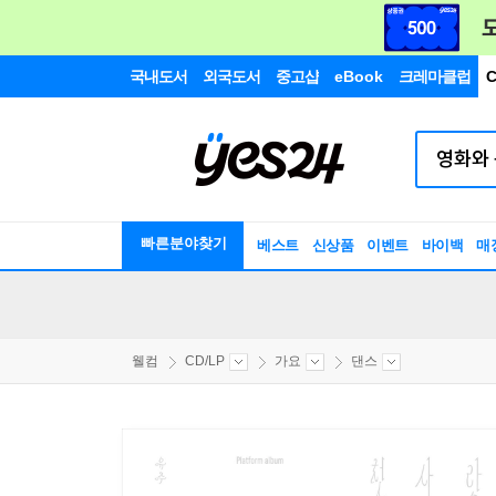
국내도서
외국도서
중고샵
eBook
크레마클럽
C
빠른분야찾기
베스트
신상품
이벤트
바이백
매
웰컴
CD/LP
가요
댄스