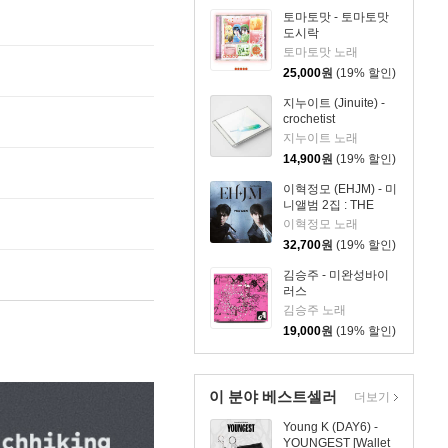
토마토맛 - 토마토맛
도시락
토마토맛 노래
25,000
원
(19% 할인)
지누이트 (Jinuite) -
crochetist
지누이트 노래
14,900
원
(19% 할인)
이혁정모 (EHJM) - 미
니앨범 2집 : THE
MEN
이혁정모 노래
32,700
원
(19% 할인)
김승주 - 미완성바이
러스
김승주 노래
19,000
원
(19% 할인)
이 분야 베스트셀러
더보기
Young K (DAY6) -
YOUNGEST [Wallet