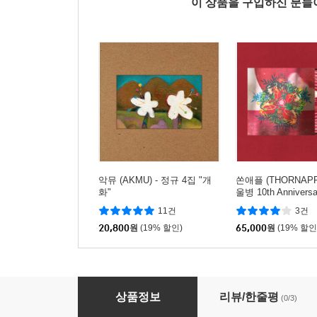
이 상품을 구입하신 분
악뮤 (AKMU) - 정규 4집 "개
쏜애플 (THORNAPPL
화"
울병 10th Anniversar
n [조에트로프 컬러 
11건
3건
20,800
원
(19% 할인)
65,000
원
(19% 할인
희규 - 고장난 히치하이킹
상품정보
리뷰/한줄평
(0/3)