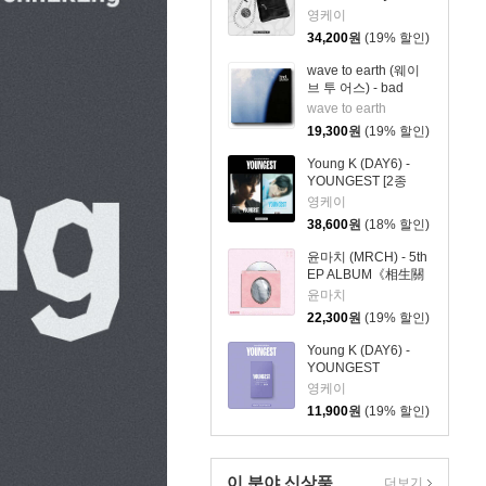
& Keyring ver.]
영케이
34,200
원
(19% 할인)
wave to earth (웨이
브 투 어스) - bad
pieces
wave to earth
19,300
원
(19% 할인)
Young K (DAY6) -
YOUNGEST [2종
SET]
영케이
38,600
원
(18% 할인)
윤마치 (MRCH) - 5th
EP ALBUM《相生關
係》(상생관계)
윤마치
22,300
원
(19% 할인)
Young K (DAY6) -
YOUNGEST
[Platform Album
영케이
FANS ver.]
11,900
원
(19% 할인)
이 분야 신상품
더보기