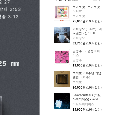
토마토맛 - 토마토맛
도시락
토마토맛
25,000
원
(19% 할인)
이혁정모 (EHJM) - 미
니앨범 2집 : THE
MEN
이혁정모
32,700
원
(19% 할인)
김승주 - 미완성바이
러스
김승주
19,000
원
(19% 할인)
최백호 - 50주년 기념
앨범 〈박수〉
최백호
20,000
원
(19% 할인)
Leaveourtears (리브
아워티어스) - vivid
pillow
리브아워티어스
14,900
원
(19% 할인)