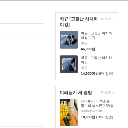
희규 [고장난 히치하
더보기
이킹]
희규 - 고장난 히치하
이킹 [LP]
희규
46,000
원
희규 - 고장난 히치하
이킹
희규
14,900
원
(19% 할인)
미리듣기 새 앨범
더보기
[USB] 7080 색소폰
통기타 색소폰연주/강
승용
Various Artists
18,000
원
(18% 할인)