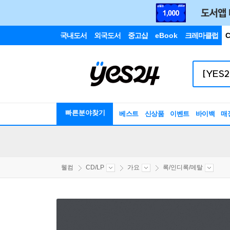
국내도서
외국도서
중고샵
eBook
크레마클럽
C
빠른분야찾기
베스트
신상품
이벤트
바이백
매
웰컴
CD/LP
가요
록/인디록/메탈