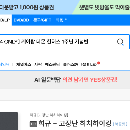
D/LP
DVD/BD
문구
/GIFT
티켓
독서유형검사
RBTI Lab
장안내
채널예스
사락
예스펀딩
클래스24
독서유형검사
AI 일문백답
의견 남기면 YES상품권!
희규 [고장난 히치하이킹]
희규 - 고장난 히치하이킹
[ 북클릿 ]
CD