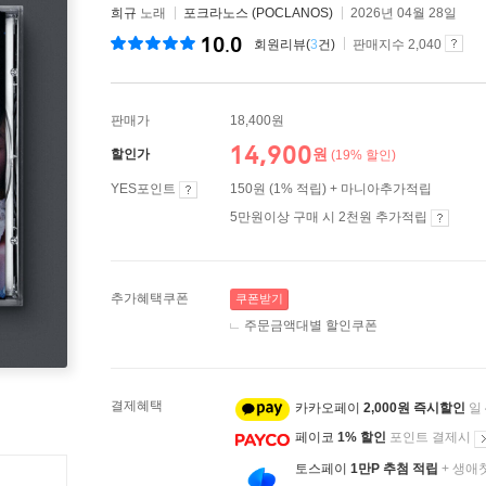
희규
노래
포크라노스 (POCLANOS)
2026년 04월 28일
10.0
회원리뷰(
3
건)
판매지수 2,040
판매가
18,400원
14,900
원
할인가
(19% 할인)
YES포인트
150원 (1% 적립) + 마니아추가적립
5만원이상 구매 시 2천원 추가적립
추가혜택쿠폰
쿠폰받기
주문금액대별 할인쿠폰
결제혜택
카카오페이
2,000원 즉시할인
일
페이코
1% 할인
포인트 결제시
토스페이
1만P 추첨 적립
+ 생애