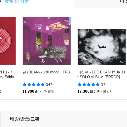
들이
함께 산 상품
이
E) - 서
딘 (DEAN) - 130 mood : TRB
이찬혁 - LEE CHANHYUK 1s
y Editio
L
t SOLO ALBUM [ERROR]
LP]
24건
3건
)
11,900
원
(20% 할인)
19,300
원
(19% 할인)
배송/반품/교환