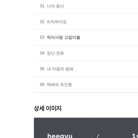
01
나의 동산
02
히치하이킹
03
억지사랑 고집이별
04
장난 전화
05
내 마음의 방패
06
택배와 초인종
상세 이미지