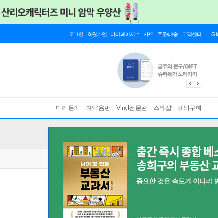
로그인
회원가입
마이페이지
카트
주문/배송
고객센터
Gl
미리듣기
예약음반
Vinyl전문관
스타샵
해외구매