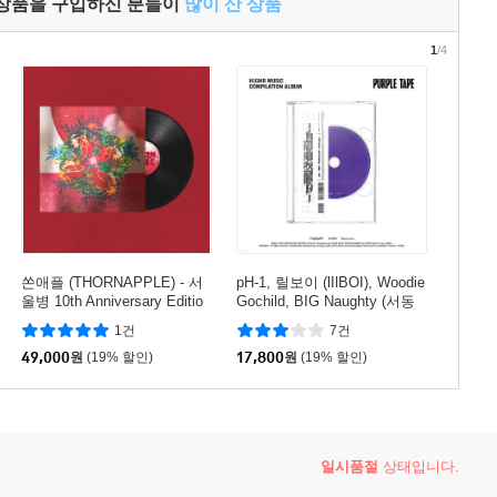
 상품을 구입하신 분들이
많이 산 상품
1
/4
쏜애플 (THORNAPPLE) - 서
pH-1, 릴보이 (lIlBOI), Woodie
울병 10th Anniversary Editio
Gochild, BIG Naughty (서동
n [LP]
현) - H1GHRMUSIC Compilat
1건
7건
ion [PURPLE TAPE]
49,000
원
(19% 할인)
17,800
원
(19% 할인)
일시품절
상태입니다.