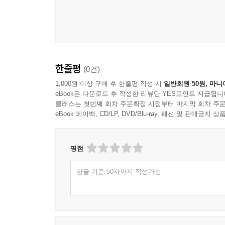
챕터 6 품질 기준과 점검 체계
품질 관리의 목표와 적용 범위
검사 시점과 검사 단위 기준
판정 기준의 정의와 적용
결함 유형 분류와 기록 기준
한줄평
(0건)
재작업 판단 기준
1,000원 이상 구매 후 한줄평 작성 시
일반회원 50원, 마니
품질 기록의 보관과 추적 기준
eBook은 다운로드 후 작성한 리뷰만 YES포인트 지급됩니
품질 이슈 공유 기준
클래스는 첫번째 회차 주문확정 시점부터 마지막 회차 주문
eBook 페이백, CD/LP, DVD/Blu-ray, 패션 및 판매금
챕터 7 안전과 위험 관리 운영
작업 안전 기본 원칙
평점
보호구 착용 기준과 점검
화학물질 취급 안전 기준
한글 기준 50자까지 작성가능
환기와 누출 대응 기본 절차
사고 발생 시 보고 체계
폐기물 분리와 처리 기준