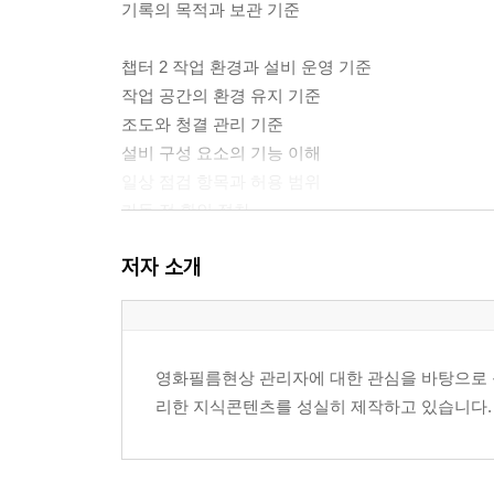
기록의 목적과 보관 기준
챕터 2 작업 환경과 설비 운영 기준
작업 공간의 환경 유지 기준
조도와 청결 관리 기준
설비 구성 요소의 기능 이해
일상 점검 항목과 허용 범위
가동 전 확인 절차
가동 중 상태 확인 기준
저자 소개
가동 종료 후 정리 기준
챕터 3 자재 취급과 보관 운영
필름 및 관련 자재의 취급 원칙
영화필름현상 관리자에 대한 관심을 바탕으로 독
입고 확인과 식별 기준
리한 지식콘텐츠를 성실히 제작하고 있습니다.
보관 조건의 설정 기준
유효기간 및 상태 확인 절차
오염과 손상 예방 기준