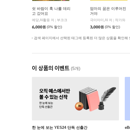
쉿 바람이 훅 나를 데리
엄마의 꿈은 이루어진
고 갔어요
거야
예당,AI활용 저
부크크
극미마미,AI 저
작가와
|
|
6,000
원
(0% 할인)
3,000
원
(0% 할인)
검색 페이지에서 선택된 태그에 등록된 더 많은 상품을 확인해 
이 상품의 이벤트
(5개)
한 눈에 보는 YES24 단독 선출간
e