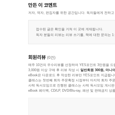
자재 이동과 인수인계 기준
만든 이 코멘트
저자, 역자, 편집자를 위한 공간입니다. 독자들에게 전하고
챕터 4 현상 전 준비 절차
접수 정보 확인 기준
작업 지시서 확인 절차
접수된 글은 확인을 거쳐 이 곳에 게재됩니다.
필름 상태 확인 기준
독자 분들의 리뷰는 리뷰 쓰기를, 책에 대한 문의는 1:
작업 순서 배치 기준
준비 장비와 소모품 점검
작업자 준비 상태 확인 기준
회원리뷰
(0건)
매주 10건의 우수리뷰를 선정하여 YES포인트 3만원을 드
챕터 5 현상 공정 운영 절차
3,000원 이상 구매 후 리뷰 작성 시
일반회원 300원, 마니아
공정 단계별 진행 원칙
eBook은 다운로드 후 작성한 리뷰만 YES포인트 지급됩니
클래스는 첫번째 회차 주문확정 시점부터 마지막 회차 주문
처리 조건의 설정 기준
사락 독서모임으로 진행된 클래스는 사락 독서모임 게시판
공정 중 기록해야 할 항목
eBook 페이백, CD/LP, DVD/Blu-ray, 패션 및 판매금
공정 이탈 징후의 확인 기준
중단 및 재개 절차
완료 판정 기준과 확인 절차