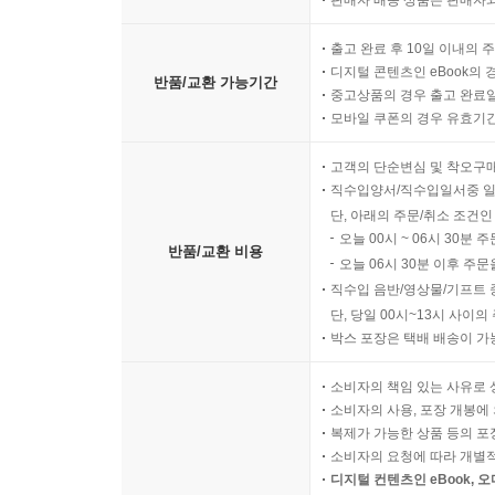
챕터 10 운영 감사와 지속 점검
자체 점검의 목적과 범위
출고 완료 후 10일 이내의 
정기 점검 계획 수립 기준
디지털 콘텐츠인 eBook의 
반품/교환 가능기간
중고상품의 경우 출고 완료일
현장 점검 수행 절차
모바일 쿠폰의 경우 유효기간(
부적합 항목의 조치 기준
개선 조치의 확인 절차
고객의 단순변심 및 착오구
운영 지표의 최소 구성 기준
직수입양서/직수입일서중 일
운영 기준의 유지와 개정 절차
단, 아래의 주문/취소 조건인
오늘 00시 ~ 06시 30분 
반품/교환 비용
오늘 06시 30분 이후 주문
직수입 음반/영상물/기프트 
단, 당일 00시~13시 사이
박스 포장은 택배 배송이 가
소비자의 책임 있는 사유로 
소비자의 사용, 포장 개봉에 
복제가 가능한 상품 등의 포장을 
소비자의 요청에 따라 개별
디지털 컨텐츠인 eBook, 