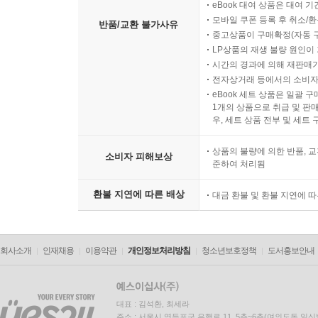
eBook 대여 상품은 대여 기
모바일 쿠폰 등록 후 취소/환
반품/교환 불가사유
중고상품이 구매확정(자동 
LP상품의 재생 불량 원인이 기
시간의 경과에 의해 재판매가
전자상거래 등에서의 소비자
eBook 세트 상품은 일괄 
1개의 상품으로 취급 및 판매
우, 세트 상품 전부 및 세트
상품의 불량에 의한 반품, 교
소비자 피해보상
준하여 처리됨
환불 지연에 따른 배상
대금 환불 및 환불 지연에 
회사소개
인재채용
이용약관
개인정보처리방침
청소년보호정책
도서홍보안내
대표 : 김석환, 최세라
주소 : 서울시 영등포구 은행로 11, 5층~6층(여의도동,일신