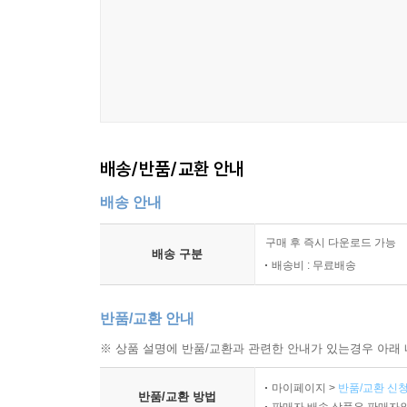
챕터 8 기록과 문서 관리 체계
운영 기록의 종류와 작성 기준
작업 로그의 필수 항목
점검 기록의 작성과 확인 절차
변경 이력 관리 기준
문서 버전 관리 원칙
보관 기간과 접근 권한 기준
배송/반품/교환 안내
배송 안내
챕터 9 이상 상황 대응 절차
이상 상황의 정의와 분류 기준
구매 후 즉시 다운로드 가능
초기 대응의 우선순위
배송 구분
배송비 : 무료배송
설비 이상 시 조치 절차
자재 이상 시 조치 절차
반품/교환 안내
품질 이상 시 격리 및 판정 절차
보고서 작성과 공유 기준
※ 상품 설명에 반품/교환과 관련한 안내가 있는경우 아래 
재발 방지 조치의 기록 기준
마이페이지 >
반품/교환 신청
반품/교환 방법
판매자 배송 상품은 판매자와