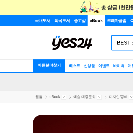
국내도서
외국도서
중고샵
eBook
크레마클럽
C
빠른분야찾기
베스트
신상품
이벤트
바이백
매
웰컴
eBook
예술 대중문화
디자인/공예