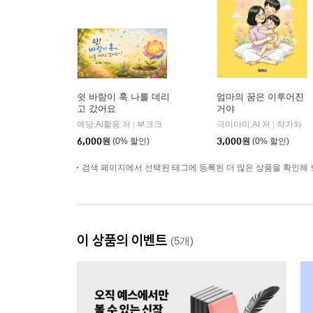
쉿 바람이 훅 나를 데리
엄마의 꿈은 이루어진
고 갔어요
거야
예당,AI활용 저
부크크
극미마미,AI 저
작가와
|
|
6,000
원
(0% 할인)
3,000
원
(0% 할인)
검색 페이지에서 선택된 태그에 등록된 더 많은 상품을 확인해 
이 상품의 이벤트
(5개)