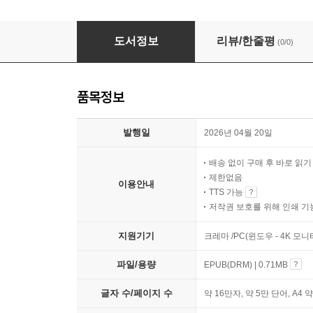
기후변화 연구의 공통언어: 자연과학에서 정책
도서정보
리뷰/한줄평
(0/0)
품목정보
발행일
2026년 04월 20일
배송 없이 구매 후 바로 읽
제한없음
이용안내
TTS 가능
저작권 보호를 위해 인쇄 기
지원기기
크레마 /PC(윈도우 - 4K 모
파일/용량
EPUB(DRM) | 0.71MB
글자 수/페이지 수
약 16만자, 약 5만 단어, A4 