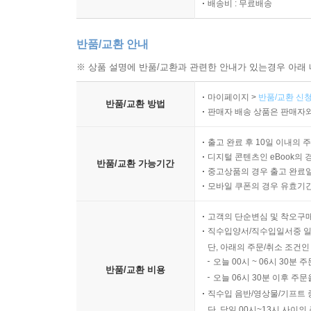
배송비 : 무료배송
적응의 효과를 판단하는 기본 관점
형평성과 분배가 평가에 들어오는 지점
반품/교환 안내
챕터 10 과학에서 정책까지: 합의, 의사결정, 커뮤
※ 상품 설명에 반품/교환과 관련한 안내가 있는경우 아래 
과학적 합의가 만들어지는 절차적 의미
마이페이지 >
반품/교환 신청
정책 질문이 과학 질문과 달라지는 지점
반품/교환 방법
판매자 배송 상품은 판매자와
증거를 정책 언어로 변환하는 구조
이해관계자 관점 차이를 다루는 표현
출고 완료 후 10일 이내의 
불확실성 속 의사결정의 기본 논리
디지털 콘텐츠인 eBook의 
반품/교환 가능기간
중고상품의 경우 출고 완료일
공개와 투명성이 신뢰에 미치는 영향
모바일 쿠폰의 경우 유효기간(
고객의 단순변심 및 착오구
직수입양서/직수입일서중 일
단, 아래의 주문/취소 조건인
오늘 00시 ~ 06시 30분 
반품/교환 비용
오늘 06시 30분 이후 주문
직수입 음반/영상물/기프트 
단, 당일 00시~13시 사이