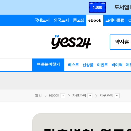
국내도서
외국도서
중고샵
eBook
크레마클럽
C
빠른분야찾기
베스트
신상품
이벤트
바이백
매
웰컴
eBook
자연과학
지구과학