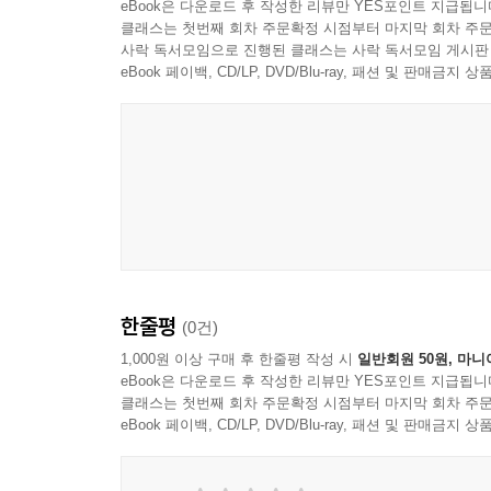
매개변수화가 필요한 이유와 의미
eBook은 다운로드 후 작성한 리뷰만 YES포인트 지급됩니
클래스는 첫번째 회차 주문확정 시점부터 마지막 회차 주문
초기조건과 경계조건의 차이
사락 독서모임으로 진행된 클래스는 사락 독서모임 게시판
앙상블 결과를 읽는 기본 관점
eBook 페이백, CD/LP, DVD/Blu-ray, 패션 및 판매금
모형 평가에서 일치와 불일치의 해석
시나리오 실험이 제공하는 정보의 성격
챕터 6 원인과 기여도를 말하는 방식: 귀속과 증거
원인 주장에 필요한 증거의 종류
자연 요인과 인위 요인의 분리 논리
검출과 귀속이라는 두 단계의 사고
반사실적 비교가 하는 역할
사건 기반 접근과 추세 기반 접근의 차이
한줄평
(0건)
주장의 강도를 표현하는 문장 구조
1,000원 이상 구매 후 한줄평 작성 시
일반회원 50원, 마니
eBook은 다운로드 후 작성한 리뷰만 YES포인트 지급됩니
챕터 7 불확실성을 다루는 공통규칙: 과학의 표현을
클래스는 첫번째 회차 주문확정 시점부터 마지막 회차 주문
eBook 페이백, CD/LP, DVD/Blu-ray, 패션 및 판매금
오차, 불확실성, 변동성의 분리
구조적 불확실성과 자료 불확실성
확률과 가능성을 혼동하지 않는 표현