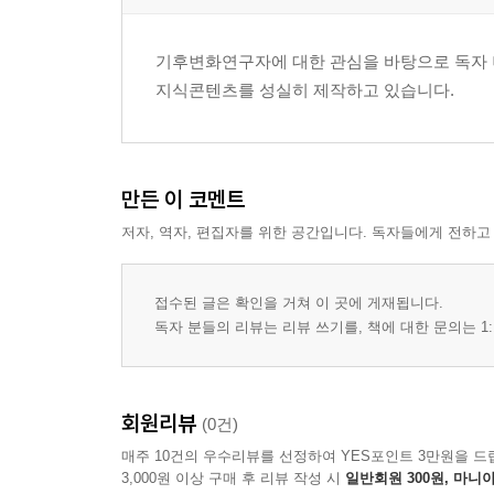
관측 네트워크와 자료 생성 과정의 개요
측정오차와 대표성 문제를 이해하는 관점
기후변화연구자에 대한 관심을 바탕으로 독자 
결측과 보정이 분석에 미치는 영향
지식콘텐츠를 성실히 제작하고 있습니다.
재분석 자료의 의미와 활용 범위
위성 관측의 장점과 제한
여러 자료를 교차검증하는 기본 원칙
만든 이 코멘트
챕터 4 기후 데이터의 비교와 해석에서 자주 생기는
저자, 역자, 편집자를 위한 공간입니다. 독자들에게 전하고
평균, 추세, 변동의 구분
상관과 인과를 구분하는 언어
극한 현상을 정의하는 방식의 차이
접수된 글은 확인을 거쳐 이 곳에 게재됩니다.
공간 평균과 지역 특성의 충돌
독자 분들의 리뷰는 리뷰 쓰기를, 책에 대한 문의는 1:
단위, 기준, 변환에서 생기는 해석 오류
시각화가 판단을 왜곡하는 흔한 패턴
회원리뷰
(0건)
챕터 5 모형은 무엇을 하는가: 설명, 실험, 예측의 
매주 10건의 우수리뷰를 선정하여 YES포인트 3만원을 드
기후모형의 구성 요소를 바라보는 틀
3,000원 이상 구매 후 리뷰 작성 시
일반회원 300원, 마니아