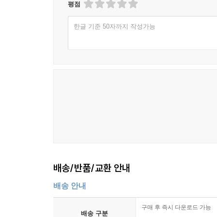
평점
신뢰도와 근거수준을 전달하는 방식
민감도와 강건성의 기본 개념
한글 기준 50자까지 작성가능
리스크 프레임으로 연결되는 과정
챕터 8 배출과 농도, 탄소예산을 연결해 말하기
배출량과 농도의 관계를 설명하는 틀
부문별 배출의 의미와 비교 방법
탄소예산 개념이 쓰이는 맥락
단기 온난화 요인과 장기 누적의 차이
토지이용 변화가 포함되는 이유
감축 목표 문장의 해석에서 생기는 오해
챕터 9 영향, 취약성, 적응을 하나의 언어로 묶기
배송/반품/교환 안내
기후 위험을 구성하는 요소의 조합
배송 안내
노출과 취약성의 구분이 중요한 이유
직접 영향과 간접 영향의 구별
구매 후 즉시 다운로드 가능
임계점과 한계선의 의미
배송 구분