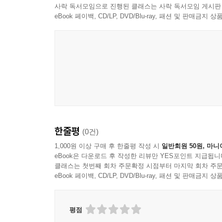
사락 독서모임으로 진행된 클래스는 사락 독서모임 게시판
이루어졌다고 할 수 있으려면 정보가 이를 수신하는
첫눈에 매료되고 말았다. 숲속 친구들의 소리 없는
eBook 페이백, CD/LP, DVD/Blu-ray, 패션 및 판매금
그러므로 만약 환경 조건이 변하면 어떻게 될까?
- 《Kurier(오스트리아 빈 지역신문)》
진화를 할 수 있는 능력이다.
미소를 머금고 감탄하며 읽을 수 있는 책!
과학이 일깨워준 새로운 바이오커뮤니케이션의 세계
-
“살아 있는 모든 것은 정보를 주고받는다!”
여성생물학자 마들렌 치게는 놀라운 일을 탐구했다.
점점 정확해지는 과학 방법들 덕분에 인간은 과거에
- 《News(독일 잡지)》
인간은 오늘날 냄새 물질 정보를 받은 유기체의 반응
숲과 여러분의 정원에서는 모든 것이 조용하고 고
광물로 분류했었다. 그러나 오늘날 우리는 버섯이 
한줄평
(0건)
것처럼 말이다.
1,000원 이상 구매 후 한줄평 작성 시
일반회원 50원, 마니
- 《Kronen Zeitung(오스트리아 신문)》
유용한 의사소통에 관해 우리가 가장 많이 배울 수
eBook은 다운로드 후 작성한 리뷰만 YES포인트 지급됩니
생명체와 얼마나 성공적으로 의사소통하며 조화롭게 
클래스는 첫번째 회차 주문확정 시점부터 마지막 회차 주문
이 책 이후로, 동물과 식물의 의사소통이 완전히 새
말해, 누군가와 대화를 나눈 뒤에는 전보다 아는
eBook 페이백, CD/LP, DVD/Blu-ray, 패션 및 판매금
-
지식을 얻어 일상에 닥친 결정들에 그것을 활용할 수
평점
의사소통은 인간의 발명품이 아니다. 그것은 이미