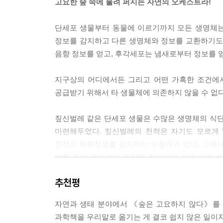
고요한 숲 속에 울려 퍼지는 자연의 오케스트라!
다. 심지어 수컷 모기의 청각 수신기는 안테나에 달
단세포 생물부터 동물에 이르기까지 모든 생명체는
귀뚜라미와 여치는 청각 면에서 다른 여러 곤충보다
정보를 감지하고 다른 생명체와 정보를 교환하기도 
고막기관은 막으로 덮인 일종의 공기주머니인데, 이
음향 정보를 얻고, 후각세포는 냄새로부터 정보를 
---「생명은 수신중」 중에서
지구상의 어디에서든 그리고 어떤 가혹한 조건에서
공급받기 위해서 타 생물체에 의존하지 않을 수 없다
짚신벌레 같은 단세포 생물은 수많은 생명체의 식단
마련해두었다. 짚신벌레의 천적은 자기도 모르게 
천적의 화학정보를 감지하는 수용체가 있다. 그래서
예를 들어 코벌레의 등장을 감지하면 그에 대한 반응으
발견하여 이미 맞닥뜨린 상황이라면, 유턴과 후퇴를 
추천평
중에서
자연과 생태 분야에서 《숲은 고요하지 않다》를 
생존이 위협당하는 상황에서 동물은 싸우거나 도망
과학책을 우리말로 옮기는 게 결코 쉽지 않은 일이지
선택할 수 있다. 그래서 식물은 가시나 독 혹은