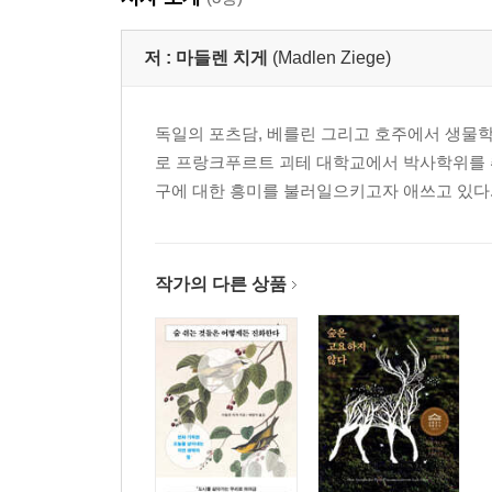
4장 다세포 생물: 버섯과 식물의 언어
저 :
마들렌 치게
(Madlen Ziege)
맛보기로 조금만! | 식물의 취향별 방어법 | 유성생식
독일의 포츠담, 베를린 그리고 호주에서 생물학
5장 다세포 생물: 동물적으로 탁월한 소통
로 프랑크푸르트 괴테 대학교에서 박사학위를 
사느냐 죽느냐 | 언제 어디에서 뭐가 튀어나올지 모른다
구에 대한 흥미를 불러일으키고자 애쓰고 있다
제3부 모든 게 달라지면 어떻게 될까?
6장 동물이 숲을 떠났을 때
작가의 다른 상품
주가지수와 토끼의 접점 | 이 이야기의 교훈?