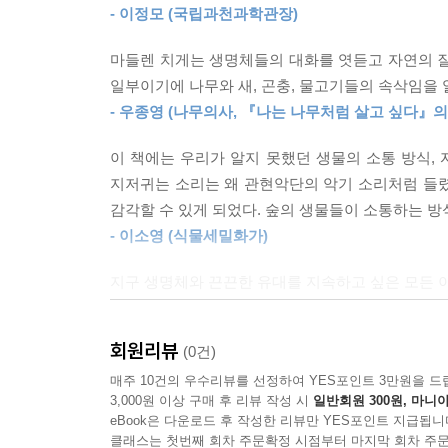
- 이정모 (국립과천과학관장)
인간의 눈을 피해 땅속으로 뿌리를 내려 다른 식물들
그러나 그들의 대화가 언제나 평화적인 것만은 아니
마들렌 치게는 생명체들의 대화를 엿듣고 자연의 질
일부이기에 나무와 새, 곤충, 물고기들의 속삭임을 
비늘송이버섯은 바이오커뮤니케이션 관점에서 특히 
- 우종영 (나무의사, 『나는 나무처럼 살고 싶다』의
혼합림과 침엽수림에서 나무들과 공생관계를 맺는
아세트산’이라는 화학 물질을 나무와 똑같이 생산
이 책에는 우리가 알지 못했던 생물의 소통 방식, 
나무파트너에게 세포성장을 ‘설득’하고자 할 때마
지저귀는 소리는 왜 관현악단의 악기 소리처럼 들렸는
연결하여 양분을 더 많이 섭취할 수 있기 때문이다. 
감각할 수 있게 되었다. 숲의 생물들이 소통하는 방
- 이소영 (식물세밀화가)
생물의 의사소통에 관한 습성을 살펴볼 때 거미는 
지구 생명체와 끈끈한 유대를 지속하고 싶은 모든 이
보내기도 한다. 고래가 초음파를 이용해 의사소통
- Umweltnetz-schweiz.ch(스위스 환경재단)
사냥감을 선호하는 무리와 연어를 좋아하는 무리들
범고래의 외침을 들을 수 있다. 때문에 이런 먹이를
회원리뷰
(0건)
마들렌 치게라는 이 현명한 여성생물학자는 박테리
때와는 확연히 다른 소통의 기술이다.
방식 혹은 오소리가 국경 공중변소를 통해 동료들에
매주 10건의 우수리뷰를 선정하여 YES포인트 3만원을 드
3,000원 이상 구매 후 리뷰 작성 시
일반회원 300원, 마니아
전나무가 서로에게 잘 자라고 인사한다. 머릿속을 환
생명체가 사회에서 함께 생존해 나가는 것은 결코
eBook은 다운로드 후 작성한 리뷰만 YES포인트 지급됩니
- 《OON(북오스트리아 신문)》
경우라면 충돌이 일어나기 마련이다. 동물들에게는
클래스는 첫번째 회차 주문확정 시점부터 마지막 회차 주문