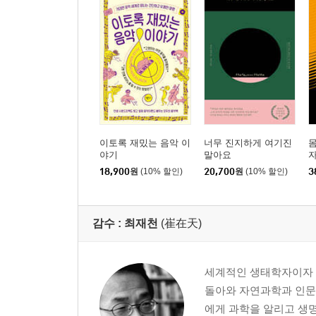
이토록 재밌는 음악 이
너무 진지하게 여기진
몸
야기
말아요
자
18,900
원
(10% 할인)
20,700
원
(10% 할인)
3
감수 :
최재천
(崔在天)
세계적인 생태학자이자 
돌아와 자연과학과 인문학
에게 과학을 알리고 생명