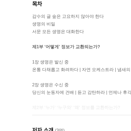
목차
감수의 글 숲은 고요하지 않아야 한다
생명의 비밀
서문 모든 생명은 대화한다
제1부 ‘어떻게’ 정보가 교환되는가?
1장 생명은 발신 중
온통 다채롭고 화려하다 | 자연 오케스트라 | 냄새의
2장 생명은 수신 중
당신의 눈동자에 건배 | 듣고 감탄하라 | 언제나 후
제2부 ‘누가’ ‘누구와’ ‘왜’ 정보를 교환하는가?
3장 단세포 생물: 최소공간에서의 소통
저자 소개
먹고 먹히다 | 박테리아가 박테리아에게
(3명)