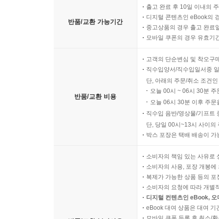
출고 완료 후 10일 이내의 
디지털 콘텐츠인 eBook의 
반품/교환 가능기간
중고상품의 경우 출고 완료일
모바일 쿠폰의 경우 유효기간(
고객의 단순변심 및 착오구
직수입양서/직수입일서중 일
단, 아래의 주문/취소 조건인
오늘 00시 ~ 06시 30분 
반품/교환 비용
오늘 06시 30분 이후 주문
직수입 음반/영상물/기프트 
단, 당일 00시~13시 사이
박스 포장은 택배 배송이 가
소비자의 책임 있는 사유로 
소비자의 사용, 포장 개봉에 
복제가 가능한 상품 등의 포장을 
소비자의 요청에 따라 개별
디지털 컨텐츠인 eBook, 
eBook 대여 상품은 대여 기
모바일 쿠폰 등록 후 취소/환