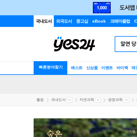
국내도서
외국도서
중고샵
eBook
크레마클럽
C
빠른분야찾기
베스트
신상품
이벤트
바이백
매
웰컴
국내도서
자연과학
생명과학