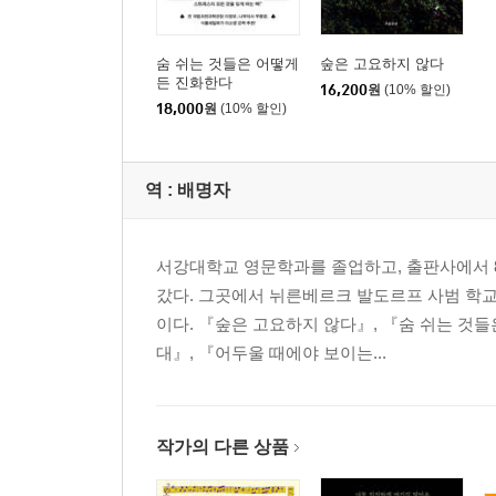
숨 쉬는 것들은 어떻게
숲은 고요하지 않다
든 진화한다
16,200
원
(10% 할인)
18,000
원
(10% 할인)
역 :
배명자
서강대학교 영문학과를 졸업하고, 출판사에서 
갔다. 그곳에서 뉘른베르크 발도르프 사범 학교
이다. 『숲은 고요하지 않다』, 『숨 쉬는 것
대』, 『어두울 때에야 보이는...
작가의 다른 상품