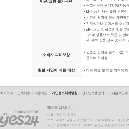
반품/교환 불가사유
중고상품이 구매확정(자동 
LP상품의 재생 불량 원인이 기
시간의 경과에 의해 재판매가
전자상거래 등에서의 소비자
eBook 세트 상품은 일괄 
1개의 상품으로 취급 및 판매
우, 세트 상품 전부 및 세트
상품의 불량에 의한 반품, 교
소비자 피해보상
준하여 처리됨
환불 지연에 따른 배상
대금 환불 및 환불 지연에 
회사소개
인재채용
이용약관
개인정보처리방침
청소년보호정책
도서홍보안내
대표 : 김석환, 최세라
주소 : 서울시 영등포구 은행로 11, 5층~6층(여의도동,일신
사업자등록번호 : 229-81-37000 통신판매업신고 : 제 200