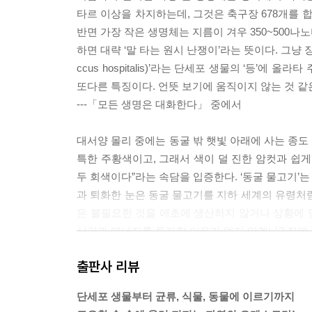
타르 이상을 차지하는데, 그것은 축구장 678개를 합
반면 가장 작은 생명체는 지름이 겨우 350~500나노미
하면 대략 ‘말 타는 원시 난쟁이’라는 뜻이다. 그냥
ccus hospitalis)’라는 단세포 생물의 ‘등’
또다른 특징이다. 언뜻 보기에 움직이지 않는 것 같
---「모든 생명은 대화한다」 중에서
대서양 몰리 중에는 동굴 밖 햇빛 아래에 사는 종도
특한 주황색이고, 그래서 색이 덜 진한 암컷과 쉽게
두 회색이다”라는 속담을 입증한다. ‘동굴 물고기’는
과 퇴화한 눈은 동굴 물고기를 지하 세계의 유령처
은 불필요한 것을 애초에 생산하지 않거나 상황에 맞
시간과 에너지를 투자할 이유가 없지 않겠나? 집에
---「생명은 수신중」 중에서
출판사 리뷰
곤충 같은 절지동물은 체모 혹은 안테나 같은 신체 
단세포 생물부터 균류, 식물, 동물에 이르기까지
에 따라 다양한 파장으로 같이 진동한다. 예를 들어