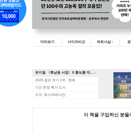
미리보기
사이즈비교
파트너샵
공
뮤지컬 〈휴남동 서점〉X 황보름 작가 북토크
2026 젊은 작가 1위 : 청예
기간 한정 특가 도서
오직, 예스24에서만
이 책을 구입하신 분