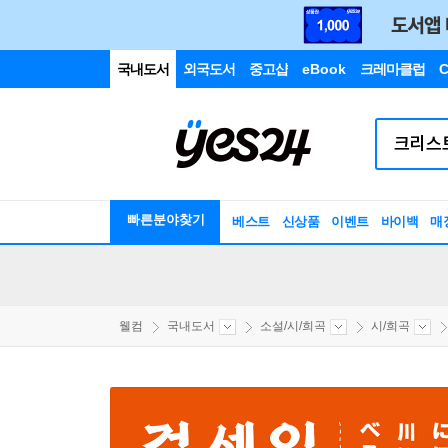
국내도서
외국도서
중고샵
eBook
크레마클럽
C
빠른분야찾기
베스트
신상품
이벤트
바이백
매
웰컴
국내도서
소설/시/희곡
시/희곡