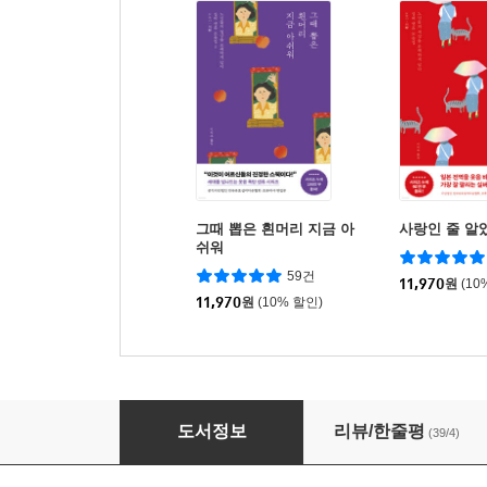
그때 뽑은 흰머리 지금 아
사랑인 줄 알
쉬워
59건
11,970
원
(10
11,970
원
(10% 할인)
일본 센류 걸작선
도서정보
리뷰/한줄평
(39/4)