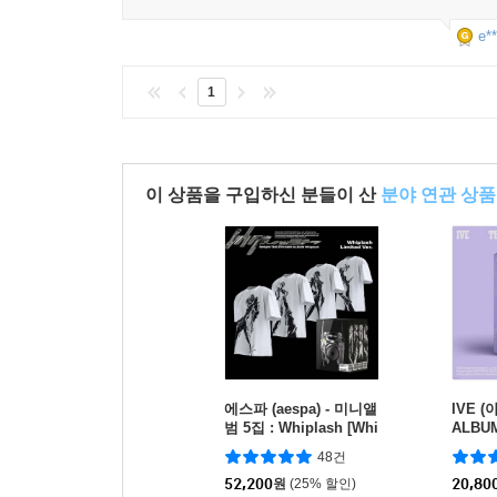
e**
1
이 상품을 구입하신 분들이 산
분야 연관 상품
에스파 (aespa) - 미니앨
IVE (
범 5집 : Whiplash [Whi
ALBUM
plash Limited Ver.][4종
VED I
48건
중 1종 랜덤발송]
52,200
원
(25% 할인)
20,80