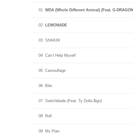
01
WDA (Whole Different Animal) (Feat. G-DRAGON
02
LEMONADE
03
SHAKIN‘
04
Can‘t Help Myself
05
Camouflage
06
Bite
07
Switchblade (Feat. Ty Dolla $ign)
08
Roll
09
My Plan