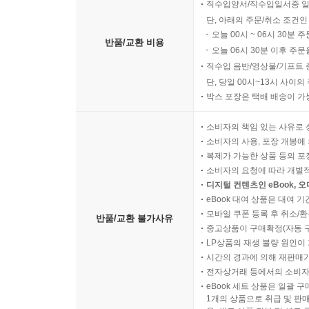
직수입양서/직수입일서중 일
단, 아래의 주문/취소 조건인
오늘 00시 ~ 06시 30분 
반품/교환 비용
오늘 06시 30분 이후 주문
직수입 음반/영상물/기프트 
단, 당일 00시~13시 사이
박스 포장은 택배 배송이 가
소비자의 책임 있는 사유로 
소비자의 사용, 포장 개봉에 
복제가 가능한 상품 등의 포장을 
소비자의 요청에 따라 개별
디지털 컨텐츠인 eBook, 
eBook 대여 상품은 대여 기
모바일 쿠폰 등록 후 취소/환
반품/교환 불가사유
중고상품이 구매확정(자동 
LP상품의 재생 불량 원인이 기
시간의 경과에 의해 재판매가
전자상거래 등에서의 소비자
eBook 세트 상품은 일괄 
1개의 상품으로 취급 및 판매