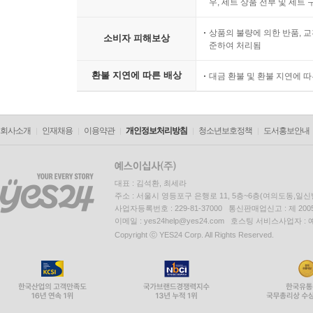
우, 세트 상품 전부 및 세트
상품의 불량에 의한 반품, 교
소비자 피해보상
준하여 처리됨
환불 지연에 따른 배상
대금 환불 및 환불 지연에 
회사소개
인재채용
이용약관
개인정보처리방침
청소년보호정책
도서홍보안내
대표 : 김석환, 최세라
주소 : 서울시 영등포구 은행로 11, 5층~6층(여의도동,일신
사업자등록번호 : 229-81-37000 통신판매업신고 : 제 200
이메일 : yes24help@yes24.com 호스팅 서비스사업자 :
Copyright ⓒ YES24 Corp. All Rights Reserved.