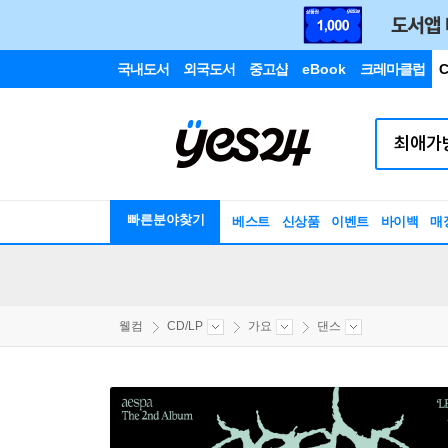
국내도서
외국도서
중고샵
eBook
크레마클럽
C
빠른분야찾기
베스트
신상품
이벤트
바이백
매
웰컴
CD/LP
가요
댄스