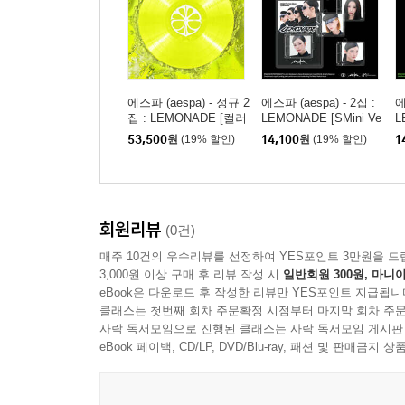
에스파 (aespa) - 정규 2
에스파 (aespa) - 2집 :
에
집 : LEMONADE [컬러
LEMONADE [SMini Ve
L
LP]
r.](스마트앨범) [4종 중
r.]
53,500
원
(19% 할인)
14,100
원
(19% 할인)
1
1종 랜덤발송]
회원리뷰
(0건)
매주 10건의 우수리뷰를 선정하여 YES포인트 3만원을 드
3,000원 이상 구매 후 리뷰 작성 시
일반회원 300원, 마니아
eBook은 다운로드 후 작성한 리뷰만 YES포인트 지급됩니
클래스는 첫번째 회차 주문확정 시점부터 마지막 회차 주문
사락 독서모임으로 진행된 클래스는 사락 독서모임 게시판
eBook 페이백, CD/LP, DVD/Blu-ray, 패션 및 판매금