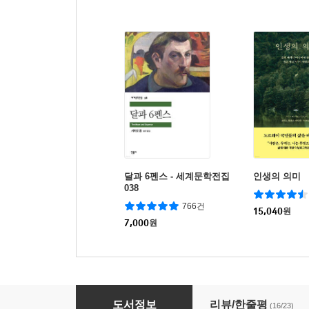
달과 6펜스 - 세계문학전집
인생의 의미
038
766건
15,040
원
7,000
원
1929
도서정보
리뷰/한줄평
(16/23)