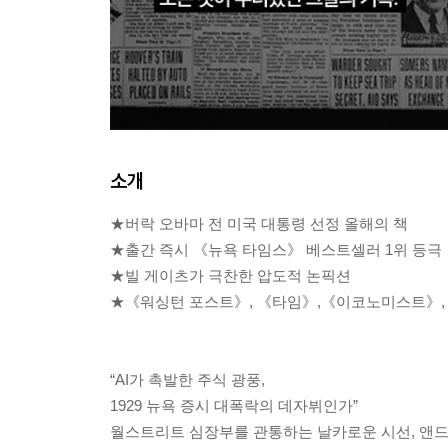
소개
★버락 오바마 전 미국 대통령 선정 올해의 책
★출간 즉시 《뉴욕 타임스》 베스트셀러 1위 등극
★빌 게이츠가 극찬한 압도적 논픽션
★《워싱턴 포스트》, 《타임》,《이코노미스트》, 《
“AI가 촉발한 주식 광풍,
1929 뉴욕 증시 대폭락의 데자뷔인가”
월스트리트 심장부를 관통하는 날카로운 시선, 앤드