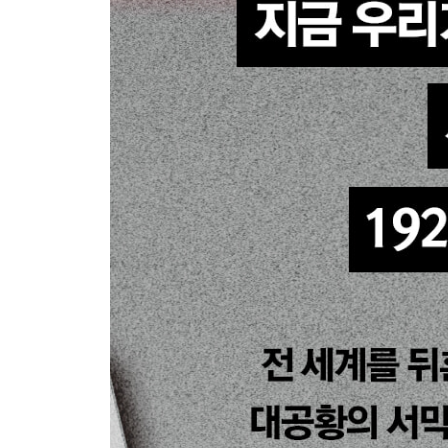
42. 1933년 6월 21일
에필로그
후기
감사의 말
출처
주
참고 문헌
사진 출처