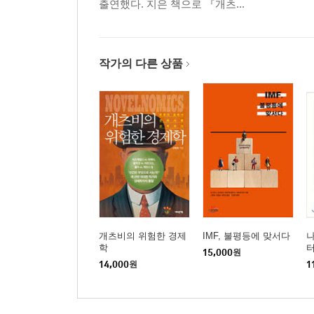
출연했다. 지은 책으로 『개츠...
작가의 다른 상품
개츠비의 위험한 경제
IMF, 불평등에 맞서다
나
학
15,000
원
14,000
원
1