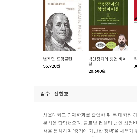
벤저민 프랭클린
백만장자의 창업 바이
블
55,920
원
3
20,600
원
감수 :
신현호
서울대학교 경제학과를 졸업한 뒤 동 대학원 
분석을 담당했으며, 글로벌 컨설팅 법인 삼정K
책을 분석하며 ‘증거에 기반한 정책’을 세우기 