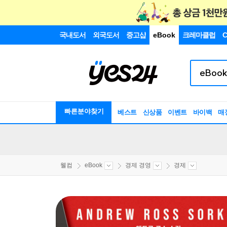
국내도서
외국도서
중고샵
eBook
크레마클럽
C
빠른분야찾기
베스트
신상품
이벤트
바이백
매
웰컴
eBook
경제 경영
경제