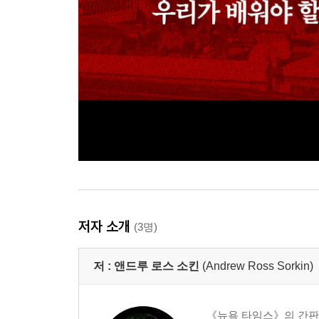
저자 소개
(3명)
저 :
앤드루 로스 소킨
(Andrew Ross Sorkin)
《뉴욕 타임스》의 간판 저