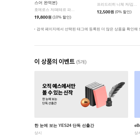
스어 완역본)
프리드리히 니체 저/김철 편역
호메로스 저/페테르 파울 루벤스 그림/박문재 역
현대지성
|
12,500
원
(0% 할인)
19,800
원
(10% 할인)
검색 페이지에서 선택된 태그에 등록된 더 많은 상품을 확인해 
이 상품의 이벤트
(5개)
한 눈에 보는 YES24 단독 선출간
e
상시
상