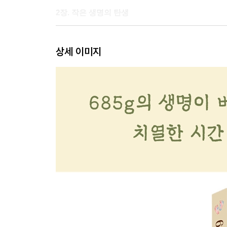
2장. 작은 생명의 탄생
모든 것이 바뀐 그날
상세 이미지
685g의 작은 생명
첫 번째 고비
다시 시작된 싸움
3장. 생명을 붙드는 시간
작은 투사
예기치 못한 감염
세 번째 수술대 위에서
다시 우리 곁으로
또 하나의 고비
기적 같은 의료 제도
희망과 절망의 경계에서
마지막 수술