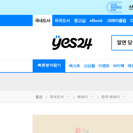
국내도서
외국도서
중고샵
eBook
크레마클럽
C
빠른분야찾기
베스트
신상품
이벤트
바이백
매
웰컴
국내도서
에세이
한국 에세이