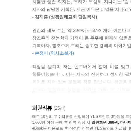
치열한 생존 의지는, 우리가 무심히 지나치는 ‘숨
오후 1시 30분, 수술실 앞에 도착한 서희는 마취 
저자의 담담한 기록은, 지금 어두운 터널을 지나고
갔다. 그곳에 몇 사람이 있었지만, 우리는 아랑곳하
- 김재홍 (성광침례교회 담임목사)
처럼, 이 연약한 촛불을 제발 꺼지지 않게 해주세요.
--- 「또 한 번의 수술」 중에서
인간의 세포 수는 약 29조에서 37조 개에 이른다
창조주의 전능함과 기적이 온 우주에 편재해 있음을
미숙아는 출발선부터 다르다. 그래서 부모의 세심한
기록이자, 창조주께 드리는 숭고한 경배의 이야기입
느낀다. 부디 서희의 이야기가 미숙아 자녀를 둔 
- 손정미 (역사소설가)
게는, 그 사실 자체가 얼마나 큰 축복인지 다시 생각
책장을 넘기며 저는 벤쿠버에서 함께 비를 맞고,
--- 「에필로그: 작은 생명이 우리에게 가르쳐 준 
힘들어했습니다. 이는 저자의 잔잔하고 섬세한 필
육아로 지쳐 있는 분들을 자주 만납니다. 생명을 
미숙아로 태어난 것은 누구의 잘못도 아닙니다. 부
인내와 믿음으로 생명을 지켜낸 가족. 이 기적의
없습니다. 혹시 지금 미숙아 아이를 키우며 걱정하
싶습니다.
들도 생각보다 강하고, 자신의 속도로 조금씩 자라납
- 김은실 (소아청소년과의원 원장)
회원리뷰
(25건)
--- 「서희의 편지」 중에서
매주 10건의 우수리뷰를 선정하여 YES포인트 3만원을 드
《685g의 기적》은 우리가 당연하게 여겨 온 가족
3,000원 이상 구매 후 리뷰 작성 시
일반회원 300원, 마니아
미숙아로 태어나 죽음과 삶의 경계에서도 포기하지 
eBook은 다운로드 후 작성한 리뷰만 YES포인트 지급됩니