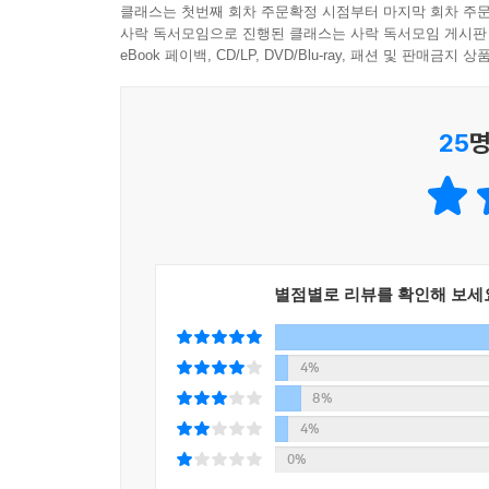
책을 통해 평범한 일상 속에서는 감사가 회복되고
클래스는 첫번째 회차 주문확정 시점부터 마지막 회차 주문
사락 독서모임으로 진행된 클래스는 사락 독서모임 게시판
전해지기를 바랍니다.
eBook 페이백, CD/LP, DVD/Blu-ray, 패션 및 판매금
- 안효상 (직장인성경공부모임 BBBi 대표)
누군가 “당신은 매일의 삶 속에서 하나님이 함
25
명
“《685g의 기적》을 읽어보십시오.” 생존 자체
것이 더 어려운 일이 되었습니다. 이 모든 과정을 이
- 양옥석 (중소기업중앙회 인력정책본부장)
누구나 살면서 감당하기 어려운 순간을 마주합니다.
이역만리 낯선 땅에서 685g으로 태어난 ‘극소 
별점별로 리뷰를 확인해 보세
없었던 딸을 키워내며 부모로 빚어져 간 그의 고백
부모들에게 깊은 위로와 격려를 전합니다.
- 이교준 (아티피오 이사)
4%
8%
개인적으로 두 딸을 둔 아버지로서 이 책을 읽으며
4%
하나님의 선하신 인도하심을 깊이 느낄 수 있었습니
0%
하는 생생한 기록입니다. 세상의 모든 부모와 자녀