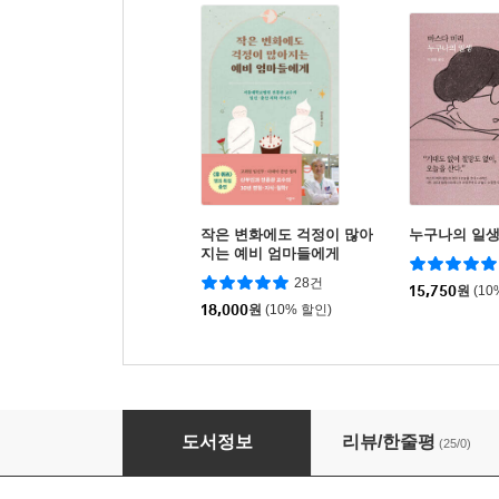
작은 변화에도 걱정이 많아
누구나의 일
지는 예비 엄마들에게
28건
15,750
원
(10
18,000
원
(10% 할인)
685g의 기적
도서정보
리뷰/한줄평
(25/0)