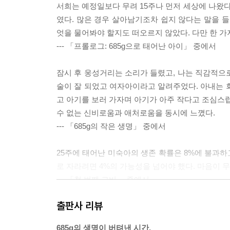
서희는 예정일보다 무려 15주나 먼저 세상에 나왔다
였다. 많은 경우 살아남기조차 쉽지 않다는 말을 들
엇을 물어봐야 할지도 떠오르지 않았다. 다만 한 가지
--- 「프롤로그: 685g으로 태어난 아이」 중에서
잠시 후 웅성거리는 소리가 들렸고, 나는 직감적으로 
술이 잘 되었고 여자아이라고 알려주었다. 아내는 
고 아기를 보러 가자며 아기가 아주 작다고 조심스럽
수 없는 신비로움과 애처로움을 동시에 느꼈다.
--- 「685g의 작은 생명」 중에서
25주에 태어난 미숙아의 생존 확률은 8%에 불과
로 자라려면 4%의 가능성을 넘어야 했다. 마음이 
--- 「첫 번째 고비」 중에서
출판사 리뷰
기도조차 나오지 않을 만큼 낙심한 날이었다. 오후 
인되어, 그 부분을 절제하는 수술을 오늘 안에 진행
685g의 생명이 버텨낸 시간,