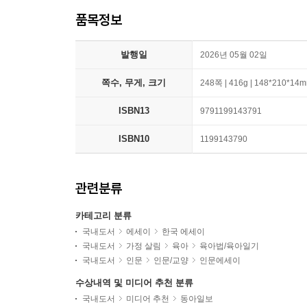
품목정보
발행일
2026년 05월 02일
쪽수, 무게, 크기
248쪽 | 416g | 148*210*14
ISBN13
9791199143791
ISBN10
1199143790
관련분류
카테고리 분류
국내도서
에세이
한국 에세이
국내도서
가정 살림
육아
육아법/육아일기
국내도서
인문
인문/교양
인문에세이
수상내역 및 미디어 추천 분류
국내도서
미디어 추천
동아일보