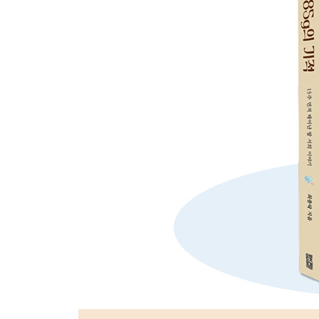
4장. 희망이 움트는 시간
기적 같은 퇴원
병원 밖의 또 다른 싸움
만남 그리고 헤어짐
밴쿠버와의 작별
다시 돌아온 한국
낯설게 느껴진 고국
5장. 기적 이후의 삶
다시 찾아온 위기, 폐렴
또 하나의 시련, 뇌수막염
예상치 못한 병, 가와사키병
또 한 번의 수술
두 돌, 우리는 기적을 기억한다