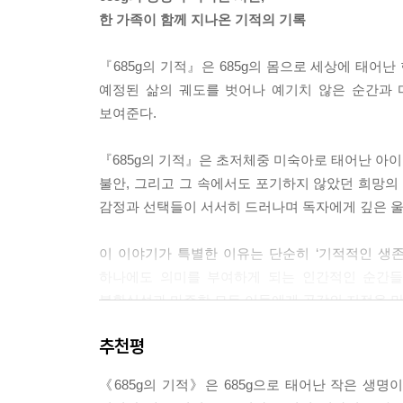
리스 위에 허물어지듯 쓰러졌다. 창자가 끊어지는 
한 가족이 함께 지나온 기적의 기록
함께, 감당할 수 없는 고통이 밀려왔다.
--- 「세 번째 수술대 위에서」 중에서
『685g의 기적』은 685g의 몸으로 세상에 태어
예정된 삶의 궤도를 벗어나 예기치 않은 순간과 
예약된 서희를 기다리고 있던 그들 부부는 서희를 보자마자
보여준다.
키 48.5cm로 꾸준히 성장하고 있었다. 닥터 봄
의존했으며, 수혈도 14일간이나 받았다는 사실을 새
『685g의 기적』은 초저체중 미숙아로 태어난 아
--- 「병원 밖의 또 다른 싸움」 중에서
불안, 그리고 그 속에서도 포기하지 않았던 희망의
감정과 선택들이 서서히 드러나며 독자에게 깊은 울
발달 지연 클리닉 검사 결과가 나왔다. 결과는 정상
장하고 있었다. “서희야, 약해도 괜찮다. 다른 아
이 이야기가 특별한 이유는 단순히 ‘기적적인 생존
를 특별히 사랑하신단다.” 나는 그렇게 서희에게 말
하나에도 의미를 부여하게 되는 인간적인 순간들
--- 「또 하나의 시련, 뇌수막염」 중에서
불확실성과 마주한 모든 이들에게 공감의 지점을 
반복된 입원으로 서희는 링거를 꽂을 혈관을 찾기조차
추천평
『685g의 기적』은 생명의 탄생과 성장에 대한 기
다 고통에 울부짖는 서희를 바라보는 일은 너무나 힘
지닌 이 이야기는, 우리 모두의 삶 속에도 존재하는 
--- 「예상치 못한 병, 가와사키병」 중에서
《685g의 기적》은 685g으로 태어난 작은 생