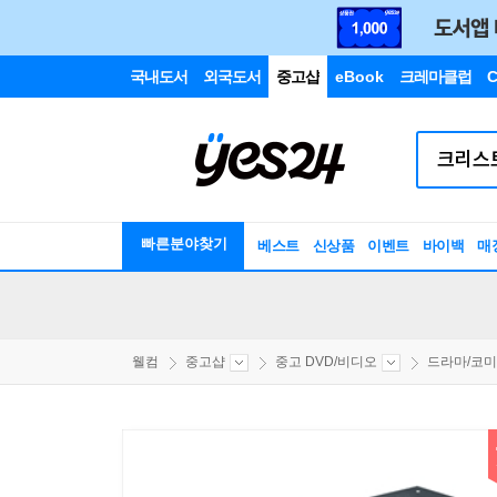
국내도서
외국도서
중고샵
eBook
크레마클럽
C
빠른분야찾기
베스트
신상품
이벤트
바이백
매
웰컴
중고샵
중고 DVD/비디오
드라마/코