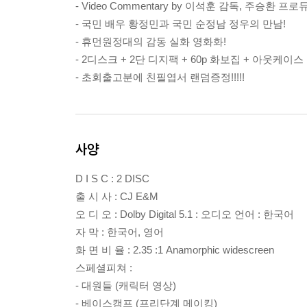
- Video Commentary by 이석훈 감독, 주승환 
- 국민 배우 황정민과 국민 순정남 정우의 만남!
- 휴먼원정대의 감동 실화 영화화!
- 2디스크 + 2단 디지팩 + 60p 화보집 + 아웃케이스 구성
- 초회출고분에 친필엽서 랜덤증정!!!!!
사양
D I S C : 2 DISC
출 시 사 : CJ E&M
오 디 오 : Dolby Digital 5.1 : 오디오 언어 : 한국어
자 막 : 한국어, 영어
화 면 비 율 : 2.35 :1 Anamorphic widescreen
스페셜피쳐 :
- 대원들 (캐릭터 영상)
- 베이스캠프 (프리단계 메이킹)