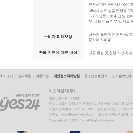
전자상거래 등에서의 소비자
eBook 세트 상품은 일괄 
1개의 상품으로 취급 및 판매
우, 세트 상품 전부 및 세트
상품의 불량에 의한 반품, 교
소비자 피해보상
준하여 처리됨
환불 지연에 따른 배상
대금 환불 및 환불 지연에 
회사소개
인재채용
이용약관
개인정보처리방침
청소년보호정책
도서홍보안내
대표 : 김석환, 최세라
주소 : 서울시 영등포구 은행로 11, 5층~6층(여의도동,일신
사업자등록번호 : 229-81-37000 통신판매업신고 : 제 200
이메일 : yes24help@yes24.com 호스팅 서비스사업자 :
Copyright ⓒ YES24 Corp. All Rights Reserved.