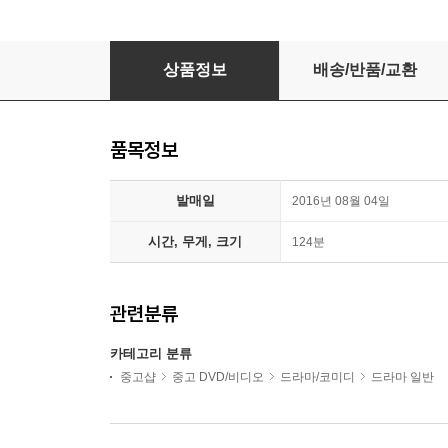
히말라야 (디지팩 한정판) (2Disc)
상품정보
배송/반품/교환
품목정보
발매일
2016년 08월 04일
시간, 무게, 크기
124분
관련분류
카테고리 분류
중고샵
중고 DVD/비디오
드라마/코미디
드라마 일반