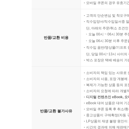
모바일 쿠폰의 경우 유효기간(
고객의 단순변심 및 착오구
직수입양서/직수입일서중 일
단, 아래의 주문/취소 조건인
오늘 00시 ~ 06시 30분 
반품/교환 비용
오늘 06시 30분 이후 주문
직수입 음반/영상물/기프트 
단, 당일 00시~13시 사이
박스 포장은 택배 배송이 가
소비자의 책임 있는 사유로 
소비자의 사용, 포장 개봉에 
복제가 가능한 상품 등의 포장을 
소비자의 요청에 따라 개별
디지털 컨텐츠인 eBook, 
eBook 대여 상품은 대여 기
모바일 쿠폰 등록 후 취소/환
반품/교환 불가사유
중고상품이 구매확정(자동 
LP상품의 재생 불량 원인이 기
시간의 경과에 의해 재판매가