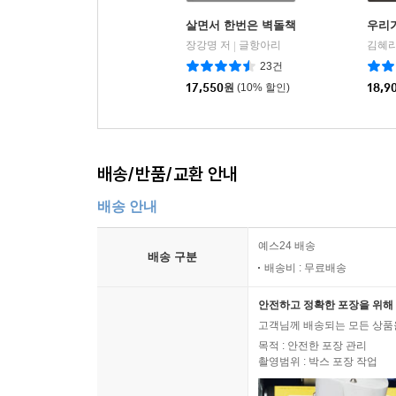
살면서 한번은 벽돌책
우리가
장강명 저
글항아리
김혜리
|
23건
17,550
원
(10% 할인)
18,9
배송/반품/교환 안내
배송 안내
예스24 배송
배송 구분
배송비 : 무료배송
안전하고 정확한 포장을 위해 
고객님께 배송되는 모든 상품을
목적 : 안전한 포장 관리
촬영범위 : 박스 포장 작업