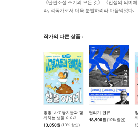
《단편소설 쓰기의 모든 것》 《인생의 의미에 답
라, 적독가로서 더욱 분발하리라 마음먹었다.
작가의 다른 상품
멍멍! 사고뭉치들과 함
달리기 인류
멍
께하는 생물 이야기
18,900
원
(10% 할인)
13,050
원
(10% 할인)
1