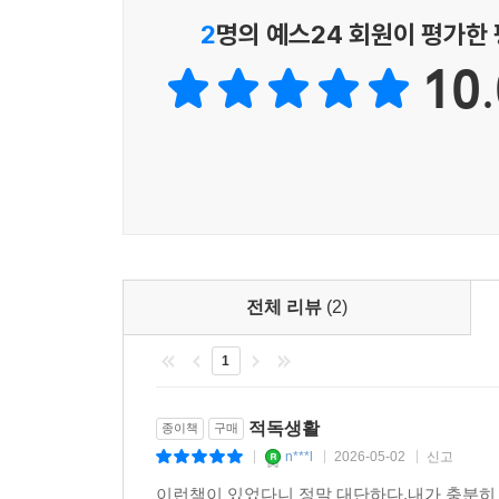
2
명의 예스24 회원이 평가한
적독을 멈출 수 없다면,
10.
더 재미있게 하는 쪽으로
더 많이 알수록 읽지 않은 책의 행렬은 길어질 수밖에
은 무수한 책을 부담 없이 읽고 또 사는 법을 알아 
간단한 행동 요법, 읽은 책을 오래 기억하게 도와주
색다른 방법, 충동구매 대처법, 죄책감 없이 더 많
계획에 참고할 만한 세계 각국 유명 서점 목록도 있
있다는 것이다.
전체 리뷰
(2)
“우리가 모은 그 많은 책 중에는 필요 없는 책도, 
1
된다. 하지만 제각각 고유한 그 모든 책 덕분에 집
무엇보다도, 우리가 자주 잊곤 하지만 책에는 사람
권은 그렇지 않은 책 수백만 권보다 값지다. 그 책은
적독생활
종이책
구매
우리가 적독을 오래 이어 갈 수 있는 방법이 아닐까
n***l
2026-05-02
신고
|
|
|
그 자체로 사랑의 표현이 되게 하는 것. 세상에 이보다 
이런책이 있었다니 정말 대단하다.내가 충분히