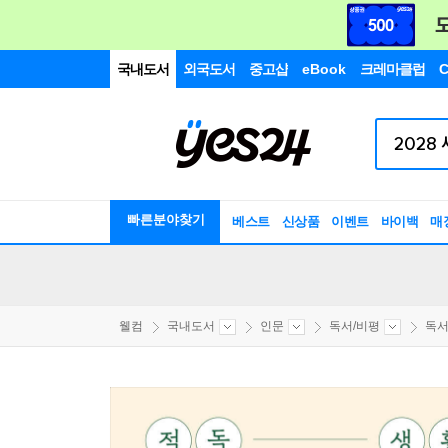
국내도서
외국도서
중고샵
eBook
크레마클럽
C
빠른분야찾기
베스트
신상품
이벤트
바이백
매
웰컴
국내도서
인문
독서/비평
독서