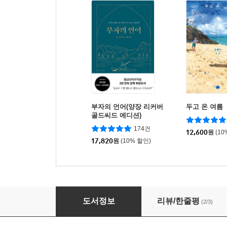
부자의 언어(양장 리커버
두고 온 여름
골드씨드 에디션)
174건
12,600
원
(10
17,820
원
(10% 할인)
적독 생활
도서정보
리뷰/한줄평
(2/3)