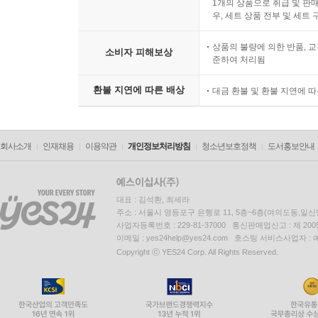
1개의 상품으로 취급 및 판매
우, 세트 상품 전부 및 세트
상품의 불량에 의한 반품, 교
소비자 피해보상
준하여 처리됨
환불 지연에 따른 배상
대금 환불 및 환불 지연에 
회사소개
인재채용
이용약관
개인정보처리방침
청소년보호정책
도서홍보안내
대표 : 김석환, 최세라
주소 : 서울시 영등포구 은행로 11, 5층~6층(여의도동,일신
사업자등록번호 : 229-81-37000 통신판매업신고 : 제 200
이메일 : yes24help@yes24.com 호스팅 서비스사업자 :
Copyright ⓒ YES24 Corp. All Rights Reserved.