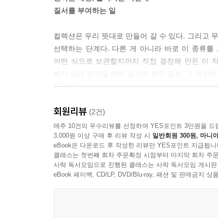
ㄱ. 그 책을 본 순간 사랑에 빠진 책
질서를 부여하는 일
ㄴ. “노!” 소리가 저절로 나오는 책
ㄷ. 도저히 노력해도 못 읽겠는 책
컬렉션은 우리 뜻대로 만들어 갈 수 있다. 그리고 
--- 「책이 아주 많은 집」 중에서
선택하는 단계다. 다른 게 아니라 바로 이 종류를
어떤 식으로 보관할지까지 직접 결정해 만든 이 작
★ 이제 막 출간된 화제작이다. 누구나 이 책 얘기뿐
빠져 있던 조각을 채워 넣으려 했던 열의, 그 여정에
★ 서점을 지나쳐 가는데, 쇼윈도 너머로 나를 부르
물건이다.
★ 마지막 한 권이었다. 마치 나를 위해 남겨져 있는
★ 가끔 긴장될 때 책 표지를 쓸어 보면, 신기하게도
회원리뷰
미지의 세계에 둘러싸이고 싶다는 선언
(2건)
★ 표지에 그려진 사람 옷이 그때 내가 입고 있던 
매주 10건의 우수리뷰를 선정하여 YES포인트 3만원을 드
★ 호캉스 하루 가는 것보다 책 몇 권이 훨씬 싸고, 
3,000원 이상 구매 후 리뷰 작성 시
일반회원 300원, 마니아
책을 모으는 일도 비슷한 메커니즘이지만 약간 차
eBook은 다운로드 후 작성한 리뷰만 YES포인트 지급됩니
대상을 나타낼 뿐 아니라 ‘앞으로 어떤 사람이 
--- 「책을 모으는 100가지 이유」 중에서
클래스는 첫번째 회차 주문확정 시점부터 마지막 회차 주문
나아가고자 하는지를 가리킨다. 동시에 “나는 내가 
사락 독서모임으로 진행된 클래스는 사락 독서모임 게시판
지식들에 둘러싸이고 싶다는 마음의 구체적 증거다. 
eBook 페이백, CD/LP, DVD/Blu-ray, 패션 및 판매금
궁금한 주제지만 난해한 말로 가득해 한 번도 펼치지
우리가 끊임없이 지적 갈증과 호기심을 느끼고, 언
생각을 두려워 말고 마주하라고 우리의 등을 민다.