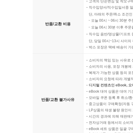
고객의 단순변심 및 착오구
직수입양서/직수입일서중 일
단, 아래의 주문/취소 조건인
오늘 00시 ~ 06시 30분 
반품/교환 비용
오늘 06시 30분 이후 주문
직수입 음반/영상물/기프트 
단, 당일 00시~13시 사이
박스 포장은 택배 배송이 가
소비자의 책임 있는 사유로 
소비자의 사용, 포장 개봉에 
복제가 가능한 상품 등의 포장을 
소비자의 요청에 따라 개별
디지털 컨텐츠인 eBook, 
eBook 대여 상품은 대여 기
모바일 쿠폰 등록 후 취소/환
반품/교환 불가사유
중고상품이 구매확정(자동 
LP상품의 재생 불량 원인이 기
시간의 경과에 의해 재판매가
전자상거래 등에서의 소비자
eBook 세트 상품은 일괄 