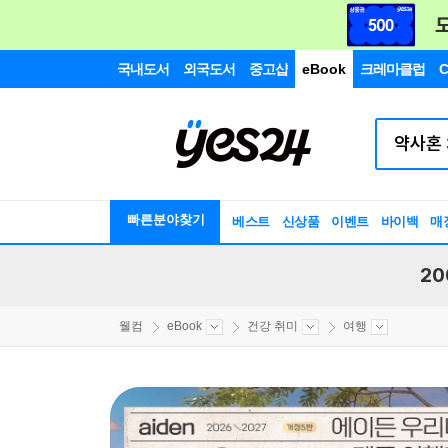
국내도서
외국도서
중고샵
eBook
크레마클럽
C
빠른분야찾기
베스트
신상품
이벤트
바이백
매
20
웰컴
eBook
건강 취미
여행