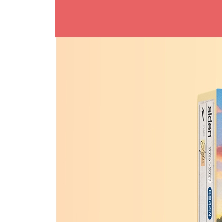
절물자연휴양림
삼나무 숲을 산책할 수 있는 다양한 시설이 갖춰진 천
항파두리 항몽유적지
몽골의 침입시 삼별초가 최후까지 항전한 곳. 전라
심어 놓음
안성리수국길
마을 비포장 양옆으로 풍성하게 꽃피운 수국. 안성리 998
본태박물관
세계적인 건축가 안도타다오의 작품. 노출콘크리트와
표선해비치 해수욕장
무릎 정도의 해수면이 백 미터 이상 펼쳐지는 얇고 