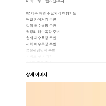
마라도/우도/한라산/추자도
02 제주 해변 주요지역 여행지도
애월 카페거리 주변
함덕 해수욕장 주변
월정리 해수욕장 주변
협재 해수욕장 주변
세화 해수욕장 주변
중문관광단지 주변
서귀포 구 시가지
성산일출봉 주변
제주 오름지도
상세 이미지
03 맵북
제주전체 행정구역
제주전체 꽃계절
제주전체 오름
제주전체 카페