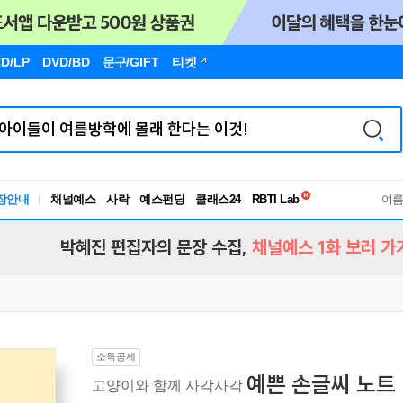
D/LP
DVD/BD
문구
/GIFT
티켓
독서유형검사
RBTI Lab
장안내
채널예스
사락
예스펀딩
클래스24
독서유형검사
여
박혜진 편집자의 문장 수집,
채널예스 1화 보러 가
소득공제
예쁜 손글씨 노트
고양이와 함께 사각사각