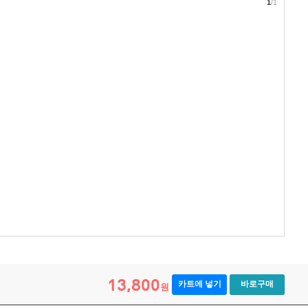
1
/1
13,800
카트에 넣기
바로구매
원