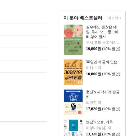
이 분야 베스트셀러
더보기
실수해도 괜찮은 내
일, 루시 모드 몽고메
리 영어 필사
루시 모드 몽고메리 저/이루리 편역
19,800
원
(10% 할인)
30일간의 글씨 연습
이해수 저
10,800
원
(10% 할인)
현진’s 사각사각 손글
씨
박현진 저
17,820
원
(10% 할인)
봉님's 오늘, 기록
하영미(봉님) 저
13,320
원
(10% 할인)