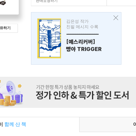
판매요청하기
김은성 작가
친필 메시지 수록
유하기
---------------
[예스리커버]
빵야 TRIGGER
들이
함께 산 책