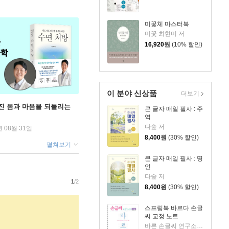
미꽃체 마스터북
미꽃 최현미 저
16,920
원
(10% 할인)
이 분야 신상품
더보기
무너진 몸과 마음을 되돌리는
큰 글자 매일 필사 : 주
역
다숲 저
년 08월 31일
8,400
원
(30% 할인)
펼쳐보기
큰 글자 매일 필사 : 명
언
다숲 저
1
/2
8,400
원
(30% 할인)
스프링북 바르다 손글
씨 교정 노트
바른 손글씨 연구소 저