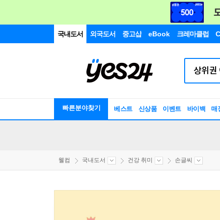
국내도서
외국도서
중고샵
eBook
크레마클럽
C
빠른분야찾기
베스트
신상품
이벤트
바이백
매
웰컴
국내도서
건강 취미
손글씨