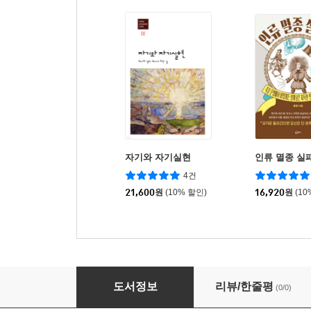
자기와 자기실현
인류 멸종 실
4건
21,600
원
(10% 할인)
16,920
원
(10
예쁜 손글씨 노트
도서정보
리뷰/한줄평
(0/0)