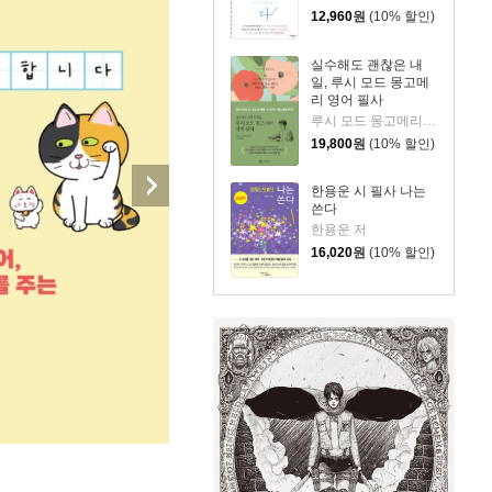
12,960
원
(10% 할인)
실수해도 괜찮은 내
일, 루시 모드 몽고메
리 영어 필사
루시 모드 몽고메리 저/이루리 편역
19,800
원
(10% 할인)
한용운 시 필사 나는
쓴다
한용운 저
16,020
원
(10% 할인)