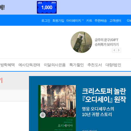
로그인
회원가입
마이페이지
카트
주문/배송
고객센터
Gl
름방학혜택
예사단독판매
이달의사은품
특가할인
추천도서
대량/법인
기