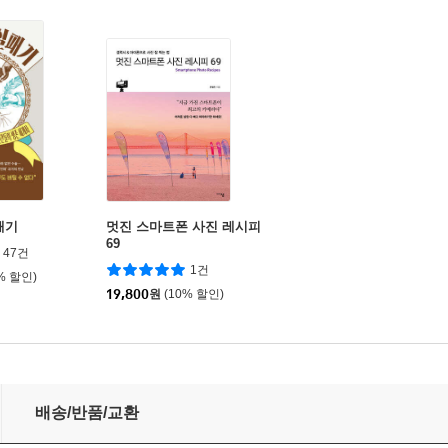
패기
멋진 스마트폰 사진 레시피
69
47건
1건
% 할인)
19,800
원
(10% 할인)
배송/반품/교환