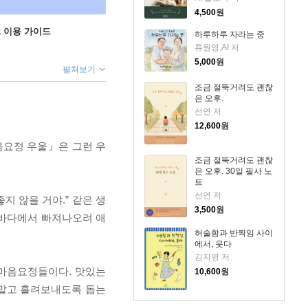
4,500
원
ok 이용 가이드
하루하루 자라는 중
류원영,AI 저
5,000
원
펼쳐보기
조금 절뚝거려도 괜찮
은 오후.
선연 저
12,600
원
음요정 우울』은 그런 우
조금 절뚝거려도 괜찮
은 오후. 30일 필사 노
트
선연 저
지 않을 거야.” 같은 생
3,500
원
 바다에서 빠져나오려 애
허술함과 반짝임 사이
에서, 웃다
김지영 저
 마음요정들이다. 맛있는
10,600
원
 말고 흘려보내도록 돕는