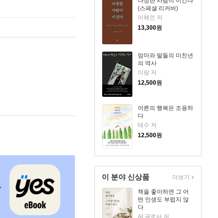
다정한 사람이 이긴다
(스페셜 리커버)
이해인 저
13,300
원
엄마와 딸들의 미친년
의 역사
이랑 저
12,500
원
어른의 행복은 조용하
다
태수 저
12,500
원
이 분야 신상품
더보기
책을 좋아하면 그 어
떤 인생도 부럽지 않
다
AI 글로사 저