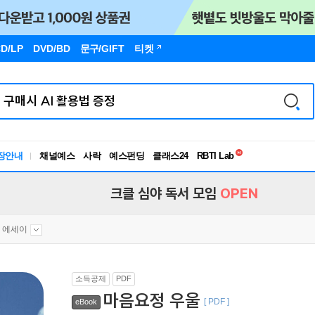
D/LP
DVD/BD
문구
/GIFT
티켓
독서유형검사
RBTI Lab
장안내
채널예스
사락
예스펀딩
클래스24
독서유형검사
크클 심야 독서 모임
OPEN
 에세이
소득공제
PDF
마음요정 우울
[ PDF ]
eBook