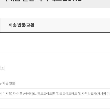
배송/반품/교환
기
능 제공 안함
니터 미지원) /아이폰 /아이패드 /안드로이드폰 /안드로이드패드 /전자책단말기(저사양 기기 