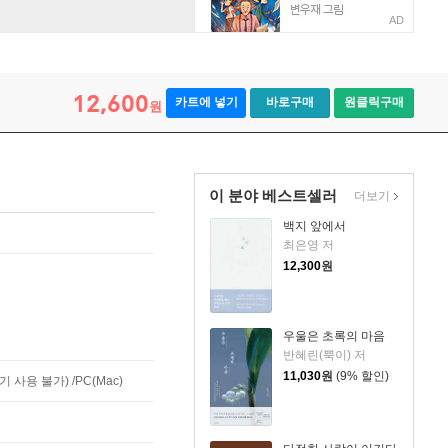
AD
12,600
카트에 넣기
바로구매
원클릭구매
원
이 분야 베스트셀러
더보기
백지 앞에서
최은영 저
12,300
원
우울은 초록의 마음
반혜린(뿍이) 저
11,030
원
(9% 할인)
사용 불가) /PC(Mac)