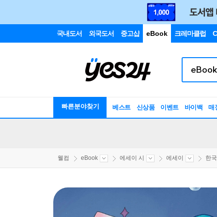
국내도서
외국도서
중고샵
eBook
크레마클럽
C
빠른분야찾기
베스트
신상품
이벤트
바이백
매
웰컴
eBook
에세이 시
에세이
한국