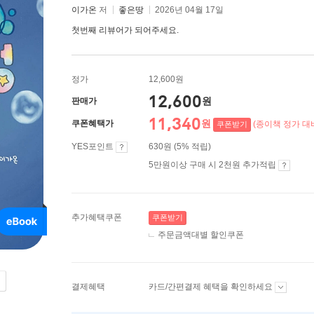
이가온
저
좋은땅
2026년 04월 17일
첫번째 리뷰어가 되어주세요.
정가
12,600원
12,600
원
판매가
11,340
원
쿠폰혜택가
(종이책 정가 대비
쿠폰받기
YES포인트
630원 (5% 적립)
5만원이상 구매 시 2천원 추가적립
추가혜택쿠폰
쿠폰받기
주문금액대별 할인쿠폰
결제혜택
카드/간편결제 혜택을 확인하세요