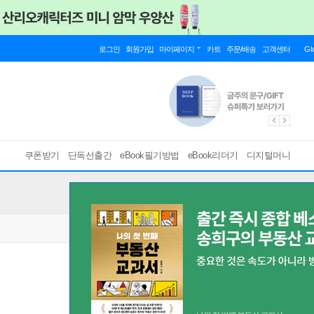
로그인
회원가입
마이페이지
카트
주문/배송
고객센터
Gl
쿠폰받기
단독선출간
eBook필기방법
eBook리더기
디지털머니