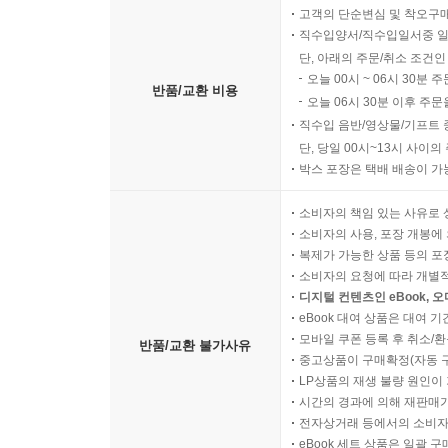
고객의 단순변심 및 착오구
직수입양서/직수입일서중 일
단, 아래의 주문/취소 조건인
오늘 00시 ~ 06시 30분 
반품/교환 비용
오늘 06시 30분 이후 주문
직수입 음반/영상물/기프트 
단, 당일 00시~13시 사이
박스 포장은 택배 배송이 가
소비자의 책임 있는 사유로 
소비자의 사용, 포장 개봉에 
복제가 가능한 상품 등의 포장을 
소비자의 요청에 따라 개별
디지털 컨텐츠인 eBook, 
eBook 대여 상품은 대여 기
모바일 쿠폰 등록 후 취소/환
반품/교환 불가사유
중고상품이 구매확정(자동 
LP상품의 재생 불량 원인이 기
시간의 경과에 의해 재판매가
전자상거래 등에서의 소비자
eBook 세트 상품은 일괄 