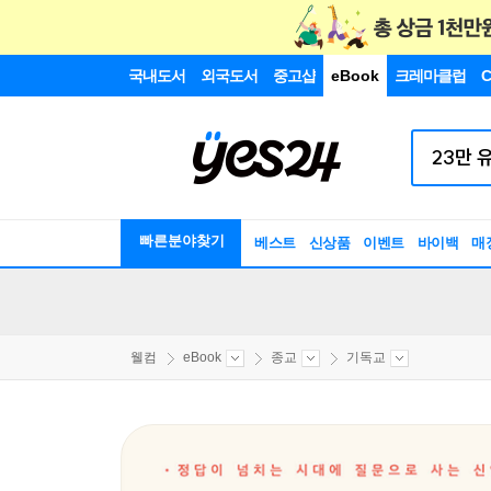
국내도서
외국도서
중고샵
eBook
크레마클럽
C
빠른분야찾기
베스트
신상품
이벤트
바이백
매
웰컴
eBook
종교
기독교