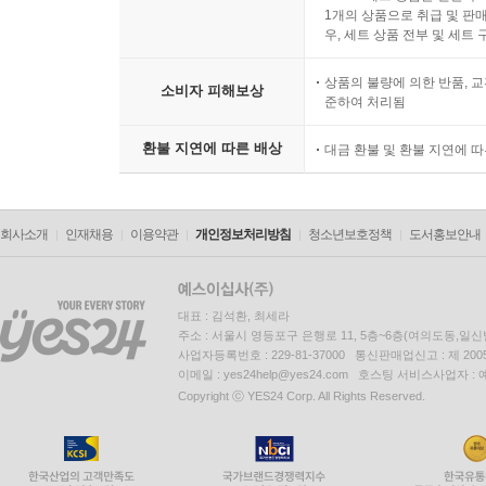
1개의 상품으로 취급 및 판매
우, 세트 상품 전부 및 세트
상품의 불량에 의한 반품, 교
소비자 피해보상
준하여 처리됨
환불 지연에 따른 배상
대금 환불 및 환불 지연에 
회사소개
인재채용
이용약관
개인정보처리방침
청소년보호정책
도서홍보안내
대표 : 김석환, 최세라
주소 : 서울시 영등포구 은행로 11, 5층~6층(여의도동,일신
사업자등록번호 : 229-81-37000 통신판매업신고 : 제 200
이메일 : yes24help@yes24.com 호스팅 서비스사업자 :
Copyright ⓒ YES24 Corp. All Rights Reserved.