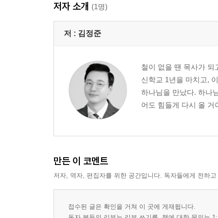
저자 소개
나만의 알고리즘을 넘어, 우리의 식탁에서 만나다
(1명)
7장 혼자는 빠르지만 함께는 멀리 간다 128
8장 손잡지 않고 살아남는 생명은 없다 148
저 :
김정준
9장 듣고 싶은 말만 들으면 나만의 세상에 갇힌다 16
철이 없을 땐 목사가 되
4부 실천하다
신학교 1년을 마치고, 
도구를 다스리고, 영혼을 지키다
하나님을 만났다. 하나님
10장 정답은 AI에 있지만, 해답은 멈춤에 있다 186
어도 힘들게 다시 올 거야
11장 초안은 AI로 써도, 결론은 믿음으로 써야 한다 
12장 스마트폰은 손에 쥐어도, 마음은 하늘에 두어라
에필로그 238
만든 이 코멘트
저자, 역자, 편집자를 위한 공간입니다. 독자들에게 전하고
접수된 글은 확인을 거쳐 이 곳에 게재됩니다.
독자 분들의 리뷰는 리뷰 쓰기를, 책에 대한 문의는 1: