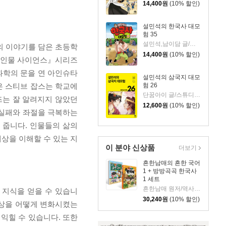
14,400
원
(10% 할인)
설민석의 한국사 대모
험 35
설민석,남이담 글/정현희 그림/강석화 감수
의 이야기를 담은 초등학
14,400
원
(10% 할인)
? 인물 사이언스』시리즈
과학의 문을 연 아인슈타
설민석의 삼국지 대모
은 스티브 잡스는 학교에
험 26
단꿈아이 글/스튜디오 담 그림/남이담 편
즈는 잘 알려지지 않았던
12,600
원
(10% 할인)
 실패와 좌절을 극복하는
 줍니다. 인물들의 삶의
상을 이해할 수 있는 지
이 분야 신상품
더보기
흔한남매의 흔한 국어
1 + 방방곡곡 한국사
1 세트
흔한남매 원저/역사곰돌이 글/유난희 그림
 지식을 얻을 수 있습니
30,240
원
(10% 할인)
세상을 어떻게 변화시켰는
익힐 수 있습니다. 또한