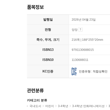
품목정보
발행일
2026년 04월 23일
판형
양장
쪽수, 무게, 크기
216쪽 | 188*255*20mm
ISBN13
9791130688015
ISBN10
1130688011
KC인증
인증유형 : 적합성확인
관련분류
카테고리 분류
국내도서
어린이
3-4학년
3-4학년 만화/애니메이션