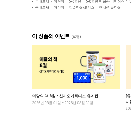
국내도서
어린이
5-6학년
5-6학년 만화/애니메이션
국내도서
어린이
학습만화/코믹스
역사/인물만화
이 상품의 이벤트
(9개)
이달의 책 8월 : 산리오캐릭터즈 유리컵
[
시
2026년 08월 01일 ~ 2026년 08월 31일
20