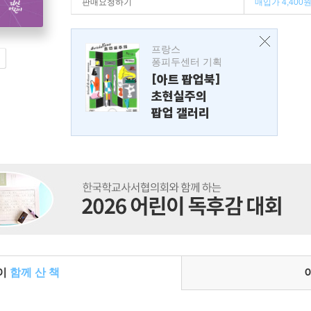
판매요청하기
매입가 4,400
프랑스
퐁피두센터 기획
[아트 팝업북]
초현실주의
팝업 갤러리
들이
함께 산 책