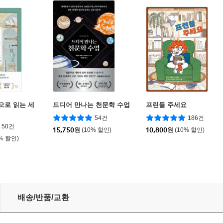
으로 읽는 세
드디어 만나는 천문학 수업
프린들 주세요
54건
186건
50건
15,750
원
(10% 할인)
10,800
원
(10% 할인)
0% 할인)
배송/반품/교환