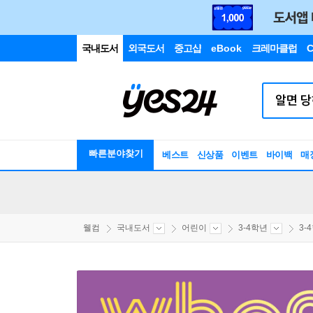
국내도서
외국도서
중고샵
eBook
크레마클럽
C
빠른분야찾기
베스트
신상품
이벤트
바이백
매
웰컴
국내도서
어린이
3-4학년
3-