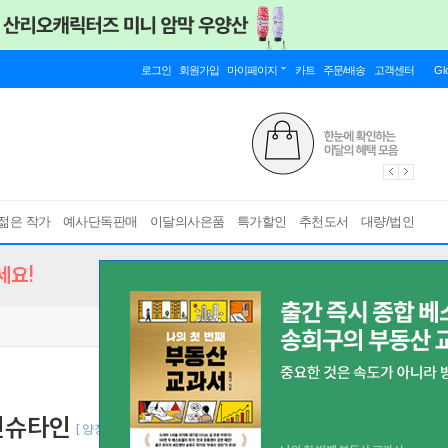
로그인
회원가입
마이페이지
카트
주문/배송
고객센터
Gl
젊은 작가
예사단독판매
이달의사은품
특가할인
추천도서
대량/법인
세요!
인슈타인
[ 양장, 개정판 ]