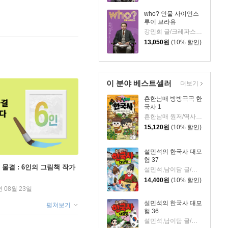
who? 인물 사이언스
루이 브라유
강민희 글/크레파스 그림/전국과학교사모임,이랑 감수
13,050
원
(10% 할인)
이 분야 베스트셀러
더보기
흔한남매 방방곡곡 한
국사 1
흔한남매 원저/역사곰돌이 글/유난희 그림/미래엔 역사 교과서 집필진,흔한컴퍼니 감수
15,120
원
(10% 할인)
설민석의 한국사 대모
험 37
 물결 : 6인의 그림책 작가
설민석,남이담 글/정현희 그림/강석화 감수
14,400
원
(10% 할인)
년 08월 23일
설민석의 한국사 대모
펼쳐보기
험 36
설민석,남이담 글/정현희 그림/강석화 감수