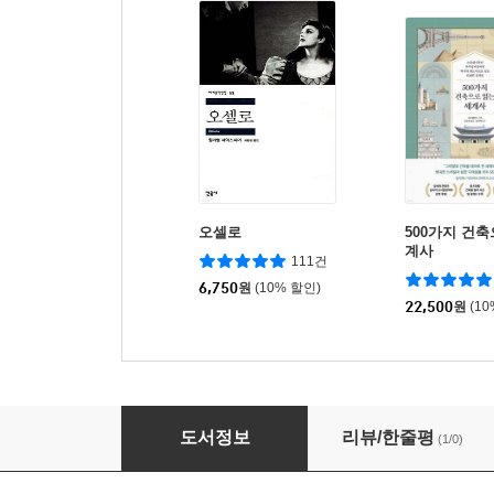
오셀로
500가지 건축
계사
111건
6,750
원
(10% 할인)
22,500
원
(1
who? 인물 사이언스 알베르트 아인슈타인
도서정보
리뷰/한줄평
(1/0)