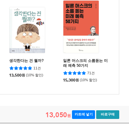
생각한다는 건 뭘까?
일론 머스크의 소름돋는 미
래 예측 50가지
11건
71건
13,500
원
(10% 할인)
15,300
원
(10% 할인)
13,050
카트에 넣기
바로구매
원