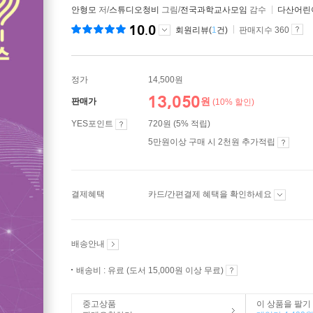
안형모
저/
스튜디오청비
그림/
전국과학교사모임
감수
다산어린
10.0
회원리뷰(
1
건)
판매지수 360
정가
14,500원
13,050
원
판매가
(10% 할인)
YES포인트
720원 (5% 적립)
5만원이상 구매 시 2천원 추가적립
결제혜택
카드/간편결제 혜택을 확인하세요
배송안내
배송비 : 유료 (도서 15,000원 이상 무료)
중고상품
이 상품을 팔기