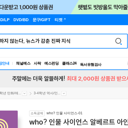
D/LP
DVD/BD
문구
/GIFT
티켓
장안내
채널예스
사락
예스펀딩
클래스24
독서유형검사
RBTI Lab
독서유형검사
주말에는 더욱 알뜰하게!
최대 2,000원 상품권 받으
4학년 만화/애...
3-4학년 역사/인...
who? 인물 사이언스-01
소득공제
who? 인물 사이언스 알베르트 아