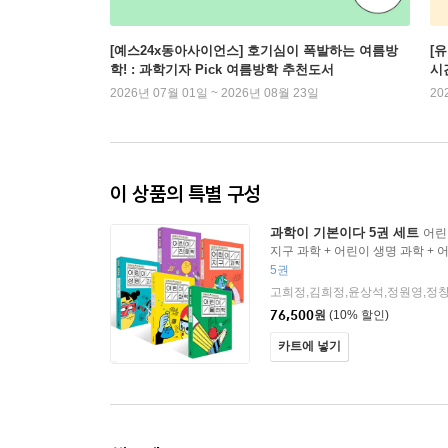
[예스24x동아사이언스] 호기심이 폭발하는 여름방
[
학! : 과학기자 Pick 여름방학 추천도서
시
2026년 07월 01일 ~ 2026년 08월 23일
20
이 상품의 특별 구성
과학이 기본이다 5권 세트
어린
지구 과학 + 어린이 생명 과학 + 
물리학 세트
5권
76,500
원
(10% 할인)
카트에 넣기