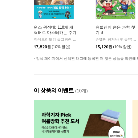
원소 원정대: 118개 캐
슈뻘맨의 숨은 과학 찾
릭터로 마스터하는 주기
기 8
율표 공략집
아게도리도리 글그림/박재현 역/장홍제 감수
윌북주니어
슈뻘맨 원저/서후 글/류수형 그림/샌드박스네트워크,정재형 감수
|
17,820
원
(10% 할인)
15,120
원
(10% 할인)
검색 페이지에서 선택된 태그에 등록된 더 많은 상품을 확인해 
이 상품의 이벤트
(10개)