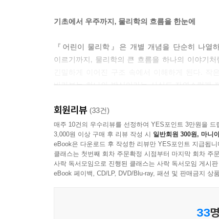
기초에서 우주까지, 물리학의 흐름을 한눈에
『어린이 물리학』은 개별 개념을 단순히 나열하는
이르기까지, 물리학의 큰 흐름을 하나의 이야기처럼
긴밀하게 이어진 구조 속에서 이해하게 된다. 작
바라보는 하나의 방식이라는 사실도 자연스럽게 깨닫
중요한 출발점이 된다. 『어린이 물리학』은 그 첫
회원리뷰
(33건)
시리즈 소개
매주 10건의 우수리뷰를 선정하여 YES포인트 3만원을 드
3,000원 이상 구매 후 리뷰 작성 시
일반회원 300원, 마니아
eBook은 다운로드 후 작성한 리뷰만 YES포인트 지급됩니
· 세상을 이해하는 생각의 출발점, 〈과학이 기본
클래스는 첫번째 회차 주문확정 시점부터 마지막 회차 주문
· 물리학·화학·생명 과학·지구 과학·천문학까지, 과
사락 독서모임으로 진행된 클래스는 사락 독서모임 게시판
· 개념을 연결해 이해하는 통합 과학 시리즈
eBook 페이백, CD/LP, DVD/Blu-ray, 패션 및 판매금
· 일상 속 궁금증이 과학 개념으로 이어지는 경험
· 과학을 ‘생각의 도구’로 만드는 개념 중심 시리즈
33
명
· 만화와 일러스트로 쉽게, 개념은 정확하게!