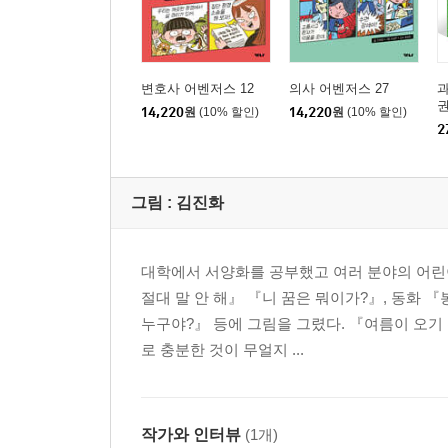
변호사 어벤저스 12
의사 어벤저스 27
과
권
14,220
원
(10% 할인)
14,220
원
(10% 할인)
2
그림 :
김진화
대학에서 서양화를 공부했고 여러 분야의 어린
절대 말 안 해』 『니 꿈은 뭐이가?』, 동화
누구야?』 등에 그림을 그렸다. 『여름이 오기 
로 충분한 것이 무얼지 ...
작가와 인터뷰
(1개)