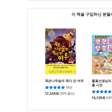
이 책을 구입하신 분
죽은나무숲의 죽다 만 여우
풀꽃선생님의 
출 사전
54건
17,550
원
(10% 할인)
15,120
원
(10