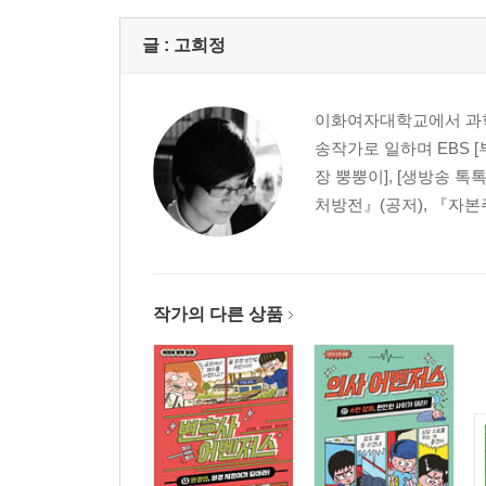
글 :
고희정
이화여자대학교에서 과학
송작가로 일하며 EBS [부
장 뿡뿡이], [생방송 톡
처방전』(공저), 『자본
작가의 다른 상품