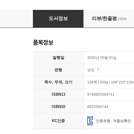
어린이 물리학
도서정보
리뷰/한줄평
(33/3)
품목정보
발행일
2026년 05월 01일
판형
양장
쪽수, 무게, 크기
136쪽 | 438g | 168*220*15
ISBN13
9788925569741
ISBN10
8925569744
KC인증
인증유형 : 적합성확인