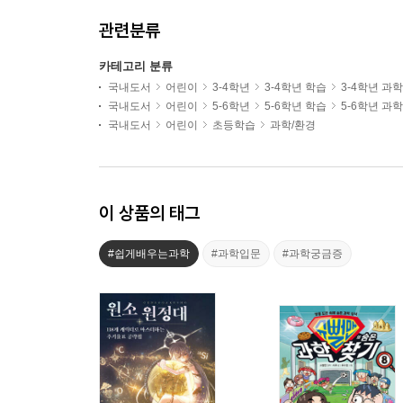
관련분류
카테고리 분류
국내도서
어린이
3-4학년
3-4학년 학습
3-4학년 과
국내도서
어린이
5-6학년
5-6학년 학습
5-6학년 과
국내도서
어린이
초등학습
과학/환경
이 상품의 태그
#쉽게배우는과학
#과학입문
#과학궁금증