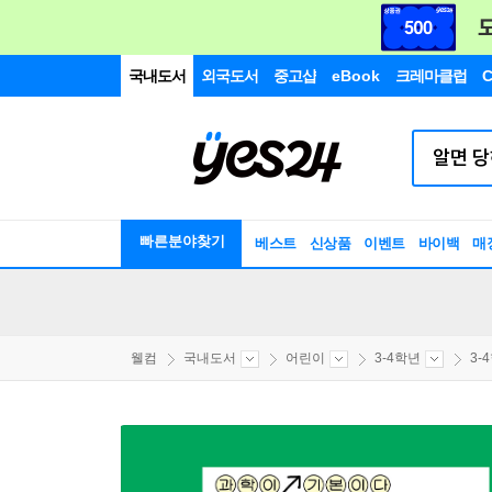
국내도서
외국도서
중고샵
eBook
크레마클럽
C
빠른분야찾기
베스트
신상품
이벤트
바이백
매
웰컴
국내도서
어린이
3-4학년
3-