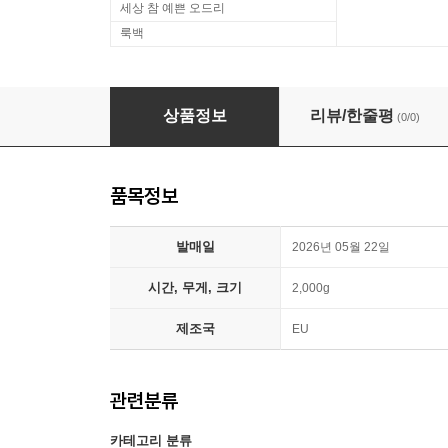
세상 참 예쁜 오드리
룩백
호퍼스 영화 음악 (Save The Day by SZA - From
상품정보
리뷰/한줄평
(0/0)
품목정보
발매일
2026년 05월 22일
시간, 무게, 크기
2,000g
제조국
EU
관련분류
카테고리 분류