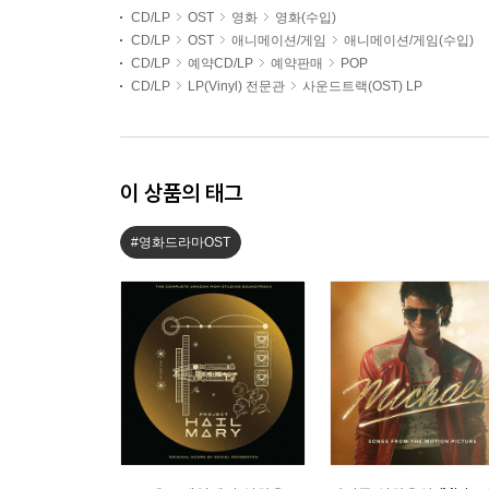
CD/LP
OST
영화
영화(수입)
CD/LP
OST
애니메이션/게임
애니메이션/게임(수입)
CD/LP
예약CD/LP
예약판매
POP
CD/LP
LP(Vinyl) 전문관
사운드트랙(OST) LP
이 상품의 태그
#영화드라마OST