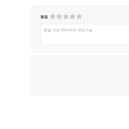
평점
한글 기준 50자까지 작성가능
배송/반품/교환 안내
배송 안내