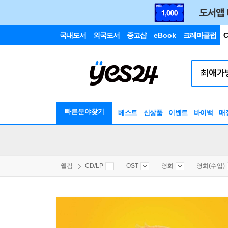
국내도서
외국도서
중고샵
eBook
크레마클럽
C
빠른분야찾기
베스트
신상품
이벤트
바이백
매
웰컴
CD/LP
OST
영화
영화(수입)