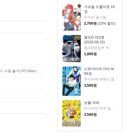
가브릴 드롭아웃 16
권
우카미 글그림
2,700
원
(10% 할인)
챔프D 310호
(2026.08.15)
챔프D편집부 저
1,000
원
시로야마와 미타 씨
사용 불가) /PC(Mac)
06권
쿠사카베 유헤이 글그림
3,500
원
보물 자매
히사카와 하루 글,그림
3,500
원