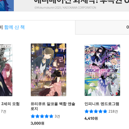
들이
함께 산 책
 2세의 모험
유리큐르 알코올 백합 앤솔
인피니트 덴드로그램
로지
7건
218건
3건
4,410
원
3,000
원