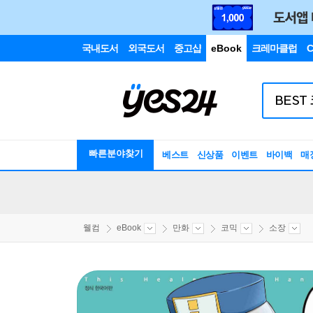
국내도서
외국도서
중고샵
eBook
크레마클럽
C
빠른분야찾기
베스트
신상품
이벤트
바이백
매
웰컴
eBook
만화
코믹
소장