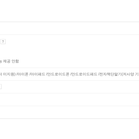
기
능 제공 안함
니터 미지원) /아이폰 /아이패드 /안드로이드폰 /안드로이드패드 /전자책단말기(저사양 기기 