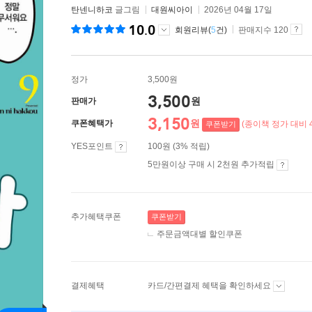
탄넨니하코
글그림
대원씨아이
2026년 04월 17일
10.0
회원리뷰(
5
건)
판매지수 120
정가
3,500원
3,500
원
판매가
3,150
원
쿠폰혜택가
(종이책 정가 대비 4
쿠폰받기
YES포인트
100원 (3% 적립)
5만원이상 구매 시 2천원 추가적립
추가혜택쿠폰
쿠폰받기
주문금액대별 할인쿠폰
결제혜택
카드/간편결제 혜택을 확인하세요