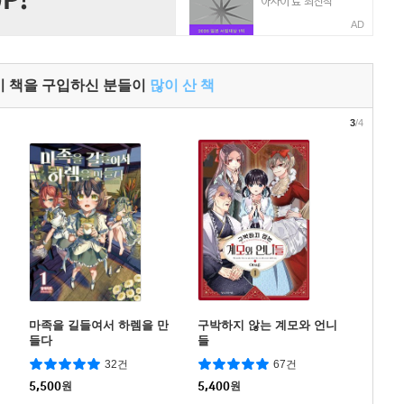
AD
이 책을 구입하신 분들이
많이 산 책
3
/4
마족을 길들여서 하렘을 만
구박하지 않는 계모와 언니
들다
들
32건
67건
5,500
원
5,400
원