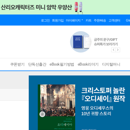
로그인
회원가입
마이페이지
카트
주문/배송
고객센터
Gl
쿠폰받기
단독선출간
eBook필기방법
eBook리더기
디지털머니