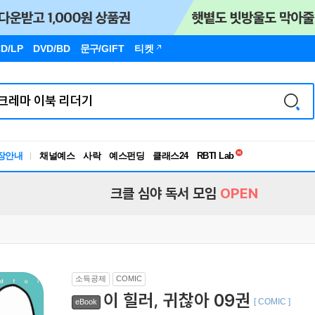
D/LP
DVD/BD
문구
/GIFT
티켓
독서유형검사
RBTI Lab
장안내
채널예스
사락
예스펀딩
클래스24
독서유형검사
크클 심야 독서 모임
OPEN
소득공제
COMIC
이 힐러, 귀찮아 09권
[ COMIC ]
eBook