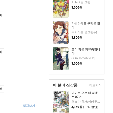
AFRO 글,그림
3,000
원
매
학생회에도 구멍은 있
다!
무치마로 글그림/옷무 역
3,800
원
코미 양은 커뮤증입니
매
다
ODA Tomohito 저
3,000
원
이 분야 신상품
더보기
매
냐이트 오브 더 리빙
캣 07권
호크만 원저/메카루츠 그림
펼쳐보기
3,150
원
(10% 할인)