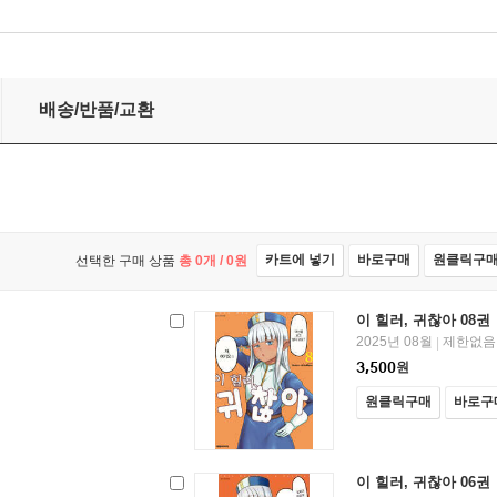
배송/반품/교환
카트에 넣기
바로구매
원클릭구
선택한 구매 상품
총
0
개 /
0
원
이 힐러, 귀찮아 08권
2025년 08월
제한없음
|
3,500
원
원클릭구매
바로구
이 힐러, 귀찮아 06권