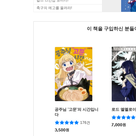
걸즈 스킨십 코미디!
축구의 에고를 울려라!
이 책을 구입하신 분
공주님 '고문'의 시간입니
로드 엘멜로이
다
176건
7,000
원
3,500
원