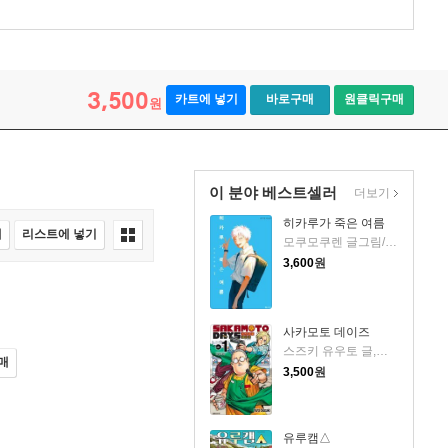
3,500
카트에 넣기
바로구매
원클릭구매
원
이 분야 베스트셀러
더보기
히카루가 죽은 여름
매
리스트에 넣기
모쿠모쿠렌 글그림/송재희 역
3,600
원
사카모토 데이즈
스즈키 유우토 글,그림
매
3,500
원
유루캠△