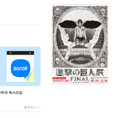
꾸준하게 독서모임
펼쳐보기