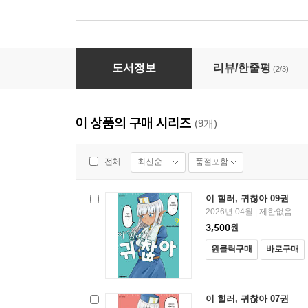
이 힐러, 귀찮아 09권
도서정보
리뷰/한줄평
(2/3)
이 상품의 구매 시리즈
(9개)
최신순
품절포함
전체
이 힐러, 귀찮아 09권
2026년 04월
제한없음
|
3,500
원
원클릭구매
바로구매
이 힐러, 귀찮아 07권