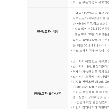
모바일 쿠폰의 경우 유효기간(
고객의 단순변심 및 착오구
직수입양서/직수입일서중 일
단, 아래의 주문/취소 조건인
오늘 00시 ~ 06시 30분 
반품/교환 비용
오늘 06시 30분 이후 주문
직수입 음반/영상물/기프트 
단, 당일 00시~13시 사이
박스 포장은 택배 배송이 가
소비자의 책임 있는 사유로 
소비자의 사용, 포장 개봉에 
복제가 가능한 상품 등의 포장을 
소비자의 요청에 따라 개별
디지털 컨텐츠인 eBook, 
eBook 대여 상품은 대여 기
모바일 쿠폰 등록 후 취소/환
반품/교환 불가사유
중고상품이 구매확정(자동 
LP상품의 재생 불량 원인이 기
시간의 경과에 의해 재판매가