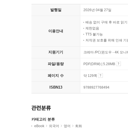
발행일
2026년 04월 27일
배송 없이 구매 후 바로 읽
제한없음
이용안내
TTS 불가능
저작권 보호를 위해 인쇄 기
지원기기
크레마 /PC(윈도우 - 4K 모
파일/용량
PDF(DRM) | 5.28MB
페이지 수
약 129쪽
ISBN13
9788927768494
관련분류
카테고리 분류
eBook
외국어
영어
회화