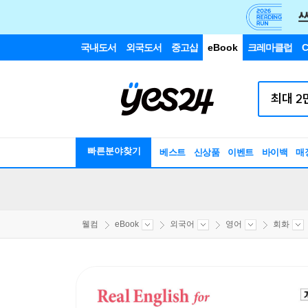
국내도서
외국도서
중고샵
eBook
크레마클럽
C
빠른분야찾기
베스트
신상품
이벤트
바이백
매
웰컴
eBook
외국어
영어
회화