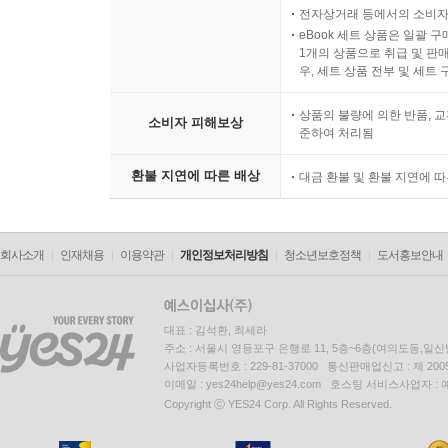
전자상거래 등에서의 소비자
eBook 세트 상품은 일괄 
1개의 상품으로 취급 및 판매
우, 세트 상품 전부 및 세트
상품의 불량에 의한 반품, 교
소비자 피해보상
준하여 처리됨
환불 지연에 따른 배상
대금 환불 및 환불 지연에 
회사소개
인재채용
이용약관
개인정보처리방침
청소년보호정책
도서홍보안내
대표 : 김석환, 최세라
주소 : 서울시 영등포구 은행로 11, 5층~6층(여의도동,일신
사업자등록번호 : 229-81-37000 통신판매업신고 : 제 200
이메일 : yes24help@yes24.com 호스팅 서비스사업자 :
Copyright ⓒ YES24 Corp. All Rights Reserved.