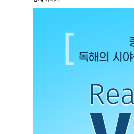
Review Test UNIT 03-04
UNIT 05 Technology
Reading 1 Self-Driving Vehicles
Reading 2 How Robots Help Doctors
UNIT 06 Arts
Reading 1 Two Baroque Musicians
Reading 2 Pictograms and Infographics
Review Test UNIT 05-06
UNIT 07 Jobs
Reading 1 Sherpas
Reading 2 Garbologists
UNIT 08 Nature
Reading 1 Kangaroos and Wallabies