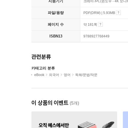
지원기기
크레마 /PC(윈도우 - 4K 모
파일/용량
PDF(DRM) | 5.93MB
페이지 수
약 181쪽
ISBN13
9788927768449
관련분류
카테고리 분류
eBook
외국어
영어
독해/문법/작문
이 상품의 이벤트
(5개)