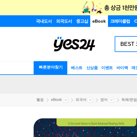
국내도서
외국도서
중고샵
eBook
크레마클럽
C
빠른분야찾기
베스트
신상품
이벤트
바이백
매
웰컴
eBook
외국어
영어
독해/문법