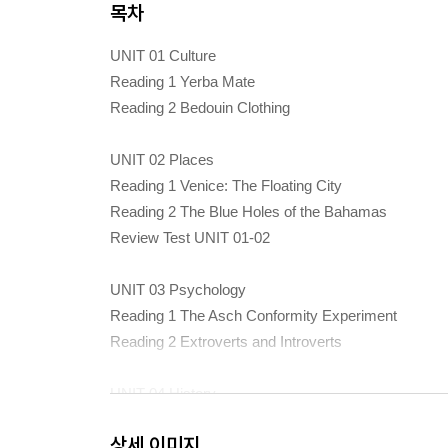
목차
UNIT 01 Culture
Reading 1 Yerba Mate
Reading 2 Bedouin Clothing
UNIT 02 Places
Reading 1 Venice: The Floating City
Reading 2 The Blue Holes of the Bahamas
Review Test UNIT 01-02
UNIT 03 Psychology
Reading 1 The Asch Conformity Experiment
Reading 2 Extroverts and Introverts
UNIT 04 History
Reading 1 The Origin of Pasta
상세 이미지
Reading 2 The Silk Road