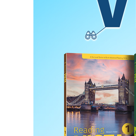
Reading 2 The Rainforests of the Seas
Review Test UNIT 07-08
UNIT 09 Science
Reading 1 The Mobius Loop
Reading 2 The First Computers
UNIT 10 Economics
Reading 1 Slogans and Jingles
Reading 2 The Fairtrade Label
Review Test UNIT 09-10
FINAL TEST 1 UNIT 01-05
FINAL TEST 2 UNIT 06-10