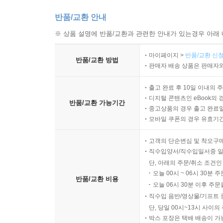
반품/교환 안내
※ 상품 설명에 반품/교환과 관련한 안내가 있는경우 아래 
마이페이지 >
반품/교환 신청
반품/교환 방법
판매자 배송 상품은 판매자와
출고 완료 후 10일 이내의 
디지털 콘텐츠인 eBook의 
반품/교환 가능기간
중고상품의 경우 출고 완료일
모바일 쿠폰의 경우 유효기간(
고객의 단순변심 및 착오구
직수입양서/직수입일서중 일
단, 아래의 주문/취소 조건인
오늘 00시 ~ 06시 30분 
반품/교환 비용
오늘 06시 30분 이후 주문
직수입 음반/영상물/기프트 
단, 당일 00시~13시 사이
박스 포장은 택배 배송이 가