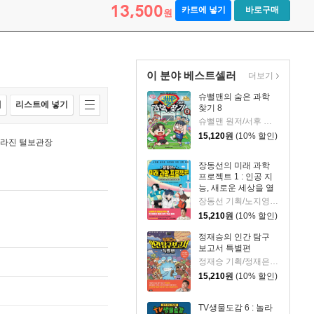
13,500
카트에 넣기
바로구매
원
이 분야 베스트셀러
더보기
슈뻘맨의 숨은 과학
매
리스트에 넣기
찾기 8
슈뻘맨 원저/서후 글/류수형 그림/샌드박스네트워크,정재형 감수
15,120
원
(10% 할인)
 사라진 털보관장
장동선의 미래 과학
프로젝트 1 : 인공 지
능, 새로운 세상을 열
다
장동선 기획/노지영,송석리 글/김지인 그림
15,210
원
(10% 할인)
정재승의 인간 탐구
보고서 특별편
정재승 기획/정재은 글/김기수 그림
15,210
원
(10% 할인)
TV생물도감 6 : 놀라