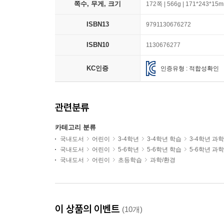
쪽수, 무게, 크기
172쪽 | 566g | 171*243*15
ISBN13
9791130676272
ISBN10
1130676277
KC인증
인증유형 : 적합성확인
관련분류
카테고리 분류
국내도서
어린이
3-4학년
3-4학년 학습
3-4학년 과
국내도서
어린이
5-6학년
5-6학년 학습
5-6학년 과
국내도서
어린이
초등학습
과학/환경
이 상품의 이벤트
(10개)