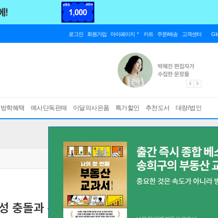
로그인
회원가입
마이페이지
카트
주문/배송
고객센터
Gl
름방학혜택
예사단독판매
이달의사은품
특가할인
추천도서
대량/법인
행성 충돌과 뒤바뀐 아이
[ 양장 ]