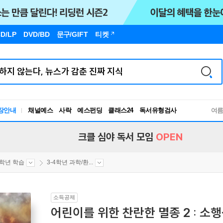
D/LP
DVD/BD
문구
/GIFT
티켓
장안내
채널예스
사락
예스펀딩
클래스24
독서유형검사
여
RBTI Lab
독서유형검사
크클 심야 독서 모임
OPEN
4학년 학습
3-4학년 과학/환...
소득공제
어린이를 위한 찬란한 멸종 2 : 소