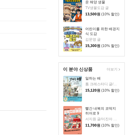
운 해양 생물
TV생물도감 글
13,500
원
(10% 할인)
어린이를 위한 배경지
식 도감
김문영 글
15,300
원
(10% 할인)
이 분야 신상품
더보기
일하는 배
톰 크레스터디 글/장석봉 그림
15,120
원
(10% 할인)
빨간 내복의 코딱지
히어로 9
서지원 글/이진아 그림/와이즈만 영재교육연구소 감수
11,700
원
(10% 할인)