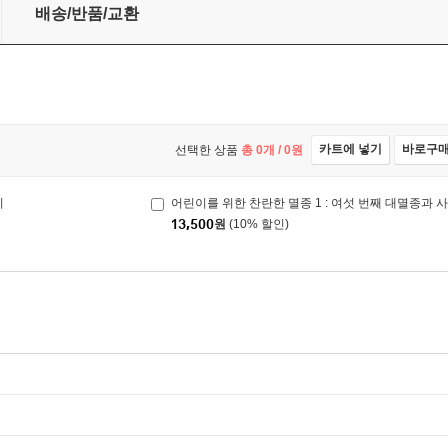
뒤바뀐 아이
배송/반품/교환
카트에 넣기
바로구
선택한 상품
총
0
개 /
0
원
이
어린이를 위한 찬란한 멸종 1 : 여섯 번째 대멸종과
13,500
원
(10% 할인)