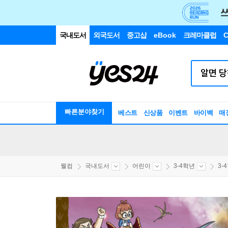
국내도서
외국도서
중고샵
eBook
크레마클럽
C
빠른분야찾기
베스트
신상품
이벤트
바이백
매
웰컴
국내도서
어린이
3-4학년
3-