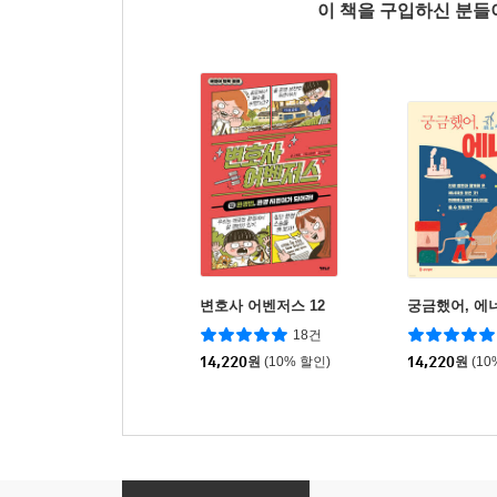
이 책을 구입하신 분
변호사 어벤저스 12
궁금했어, 에
18건
14,220
원
(10% 할인)
14,220
원
(10