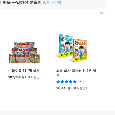
이 책을 구입하신 분들이
많이 산 책
3
/4
수학도둑 61~75 세트
괴짜 의사 덱스터 1~2권 세
트
182,250
원
(10% 할인)
35건
28,440
원
(10% 할인)