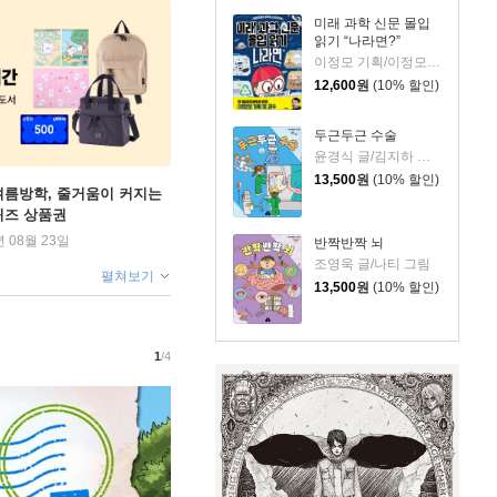
미래 과학 신문 몰입
읽기 “나라면?”
이정모 기획/이정모 감수/박정란,서재인 글/신병근 그림
12,600
원
(10% 할인)
두근두근 수술
윤경식 글/김지하 그림
13,500
원
(10% 할인)
여름방학, 줄거움이 커지는
퀴즈 상품권
년 08월 23일
반짝반짝 뇌
조영욱 글/나티 그림
펼쳐보기
13,500
원
(10% 할인)
1
/4