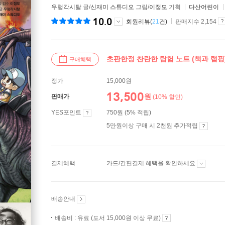
우렁각시탈
글/
신재미 스튜디오
그림/
이정모
기획
다산어린이
10.0
회원리뷰(
21
건)
판매지수 2,154
초판한정 찬란한 탐험 노트 (책과 랩핑
구매혜택
정가
15,000원
13,500
원
판매가
(10% 할인)
YES포인트
750원 (5% 적립)
5만원이상 구매 시 2천원 추가적립
결제혜택
카드/간편결제 혜택을 확인하세요
배송안내
배송비 : 유료 (도서 15,000원 이상 무료)