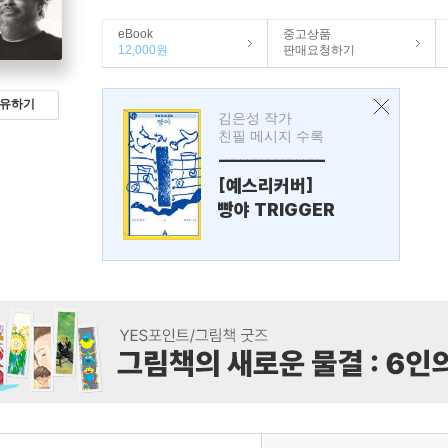
eBook
중고상품
12,000원
판매요청하기
유하기
김은성 작가
친필 메시지 수록
---------------
[예스리커버]
빵야 TRIGGER