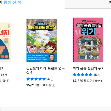
들이
함께 산 책
너지
김난도의 미래 트렌드 연구
최악 곤충 빌딩의 위기
실 4
15건
35건
37건
% 할인)
14,220
원
(10% 할인)
15,210
원
(10% 할인)