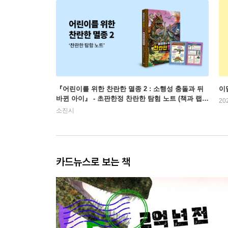
『어린이를 위한 찬란한 멸종 2 : 소행성 충돌과 뒤
이
바뀐 아이』 - 초판한정 찬란한 탐험 노트 (책과 랩
20
핑)
소진시
카드뉴스로 보는 책