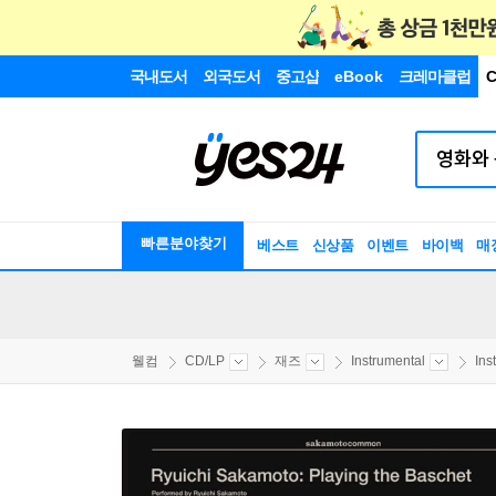
국내도서
외국도서
중고샵
eBook
크레마클럽
C
빠른분야찾기
베스트
신상품
이벤트
바이백
매
웰컴
CD/LP
재즈
Instrumental
Ins