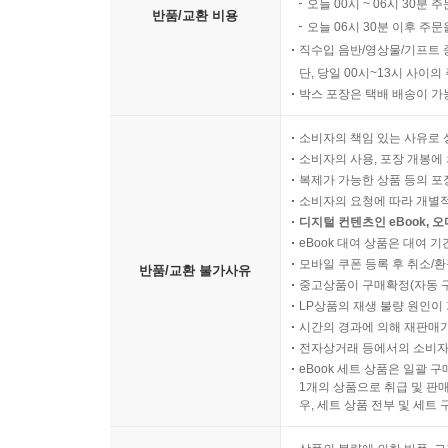
오늘 00시 ~ 06시 30분 
반품/교환 비용
오늘 06시 30분 이후 주문
직수입 음반/영상물/기프트 
단, 당일 00시~13시 사이
박스 포장은 택배 배송이 가
소비자의 책임 있는 사유로 
소비자의 사용, 포장 개봉에 
복제가 가능한 상품 등의 포장을 
소비자의 요청에 따라 개별
디지털 컨텐츠인 eBook, 
eBook 대여 상품은 대여 기
모바일 쿠폰 등록 후 취소/환
반품/교환 불가사유
중고상품이 구매확정(자동 
LP상품의 재생 불량 원인이 기
시간의 경과에 의해 재판매가
전자상거래 등에서의 소비자
eBook 세트 상품은 일괄 
1개의 상품으로 취급 및 판매
우, 세트 상품 전부 및 세트