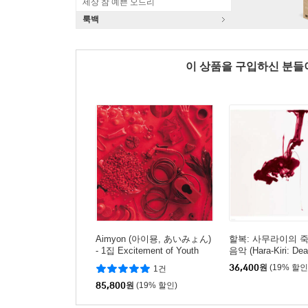
세상 참 예쁜 오드리
룩백
이 상품을 구입하신 분
Aimyon (아이묭, あいみょん)
할복: 사무라이의 
- 1집 Excitement of Youth
음악 (Hara-Kiri: Dea
[레드 컬러 2LP]
amurai Original Sou
36,400
원
(19% 할인
1건
85,800
원
(19% 할인)