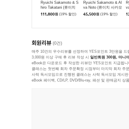
Ryuichi Sakamoto & S
Ryuichi Sakamoto & Al
R
hiro Takatani (류이치
va Noto (류이치 사카모
v
사카모토 & 타카타니
토 & 알바 노토) - 12 C
토
111,800
원
(19% 할인)
45,500
원
(19% 할인)
1
시로) - TIME
onversations
o
회원리뷰
(0건)
매주 10건의 우수리뷰를 선정하여 YES포인트 3만원을 드
3,000원 이상 구매 후 리뷰 작성 시
일반회원 300원, 마니아
eBook은 다운로드 후 작성한 리뷰만 YES포인트 지급됩니
클래스는 첫번째 회차 주문확정 시점부터 마지막 회차 주문
사락 독서모임으로 진행된 클래스는 사락 독서모임 게시판
eBook 페이백, CD/LP, DVD/Blu-ray, 패션 및 판매금