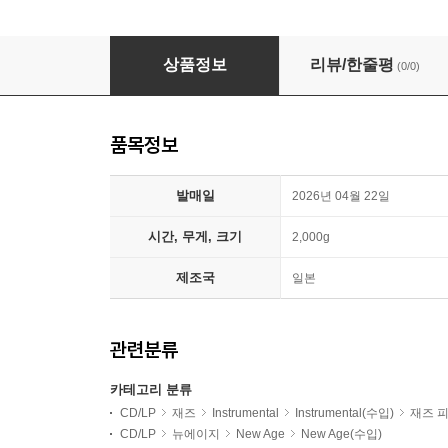
Ryuichi Sakamoto (류이치 사카모토) - Playing 
상품정보
리뷰/한줄평
(0/0)
품목정보
발매일
2026년 04월 22일
시간, 무게, 크기
2,000g
제조국
일본
관련분류
카테고리 분류
CD/LP
재즈
Instrumental
Instrumental(수입)
재즈 
CD/LP
뉴에이지
New Age
New Age(수입)