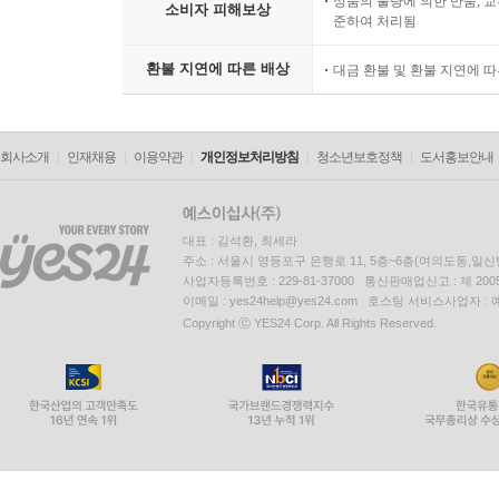
상품의 불량에 의한 반품, 교
소비자 피해보상
준하여 처리됨
환불 지연에 따른 배상
대금 환불 및 환불 지연에 
회사소개
인재채용
이용약관
개인정보처리방침
청소년보호정책
도서홍보안내
대표 : 김석환, 최세라
주소 : 서울시 영등포구 은행로 11, 5층~6층(여의도동,일신
사업자등록번호 : 229-81-37000 통신판매업신고 : 제 200
이메일 : yes24help@yes24.com 호스팅 서비스사업자 :
Copyright ⓒ YES24 Corp. All Rights Reserved.