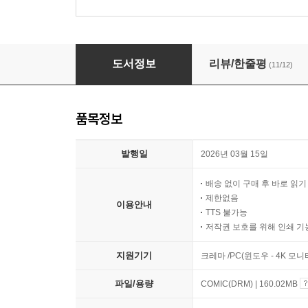
백귀야행 31권
도서정보
리뷰/한줄평
(11/12)
품목정보
발행일
2026년 03월 15일
배송 없이 구매 후 바로 읽
제한없음
이용안내
TTS 불가능
저작권 보호를 위해 인쇄 기
지원기기
크레마 /PC(윈도우 - 4K 모
파일/용량
COMIC(DRM) | 160.02MB