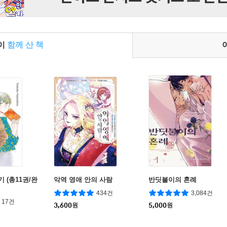
들이
함께 산 책
기 (총11권/완
악역 영애 안의 사람
반딧불이의 혼례
434건
3,084건
17건
3,600
원
5,000
원