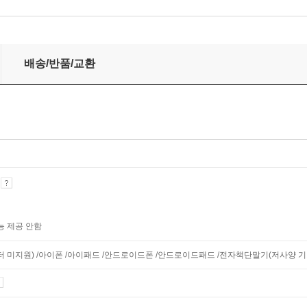
배송/반품/교환
기
능 제공 안함
니터 미지원) /아이폰 /아이패드 /안드로이드폰 /안드로이드패드 /전자책단말기(저사양 기기 