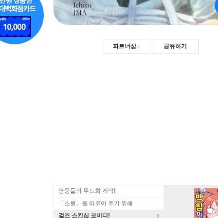
파트너샵
공유하기
영웅들의 무도회 개막!
「소원」을 이루어 주기 위해
걸즈 스킨십 코미디!