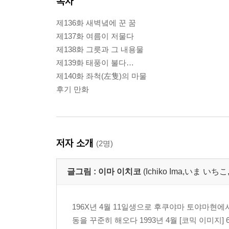
목차
제136화 새벽녘에 꾼 꿈
제137화 여름이 저물다
제138화 그릇과 그 내용물
제139화 태풍이 불다…
제140화 좌척(左隻)의 마물
후기 만화
저자 소개
(2명)
글그림 :
이마 이치코
(Ichiko Ima,いま いち
196X년 4월 11일생으로 후쿠야마 토야마현
동을 꾸준히 해오다 1993년 4월 [코믹 이미