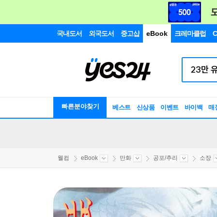
국내도서
외국도서
중고샵
eBook
크레마클럽
C
빠른분야찾기
베스트
신상품
이벤트
바이백
매
웰컴
eBook
만화
공포/추리
소장