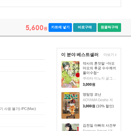
5,600
카트에 넣기
바로구매
원클릭구매
원
이 분야 베스트셀러
더보기
약사의 혼잣말 ~마오
마오의 후궁 수수께끼
풀이수첩~
쿠라타 미노지 글그림/휴우가 나츠 원저/유유리 역
3,000
원
명탐정 코난
AOYAMA Gosho 저
3,000
원
(10% 할인)
사용 불가) /PC(Mac)
김전일 아빠의 사건부
Seimaru Amagi (글) / Fumiya Sato (그림) 저