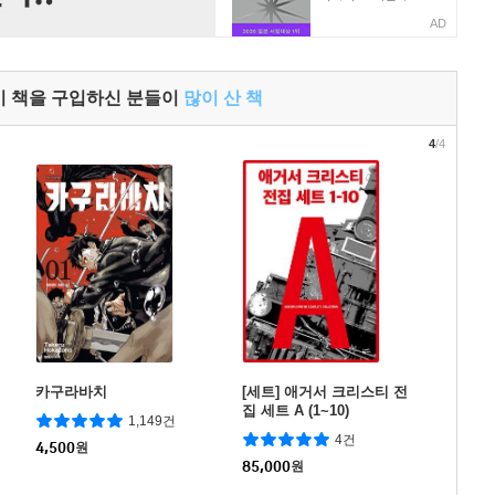
AD
이 책을 구입하신 분들이
많이 산 책
4
/4
카구라바치
[세트] 애거서 크리스티 전
집 세트 A (1~10)
1,149건
4건
4,500
원
85,000
원