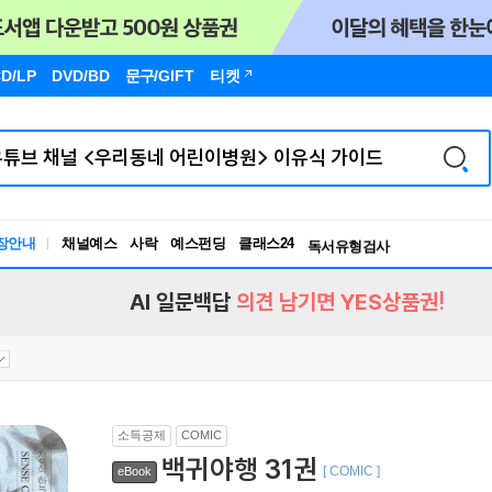
D/LP
DVD/BD
문구
/GIFT
티켓
장안내
채널예스
사락
예스펀딩
클래스24
독서유형검사
RBTI Lab
독서유형검사
AI 일문백답
의견 남기면 YES상품권!
소득공제
COMIC
백귀야행 31권
[ COMIC ]
eBook