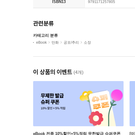
ISBN13
9791171257805
관련분류
카테고리 분류
eBook
만화
공포/추리
소장
이 상품의 이벤트
(4개)
eBook 전종 10%할인+5%적립 무한발급 슈퍼쿠폰
[