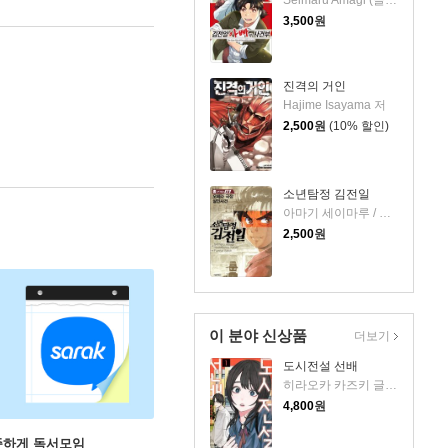
3,500
원
진격의 거인
Hajime Isayama 저
2,500
원
(10% 할인)
소년탐정 김전일
아마기 세이마루 / 사토 후미야 저
2,500
원
이 분야 신상품
더보기
도시전설 선배
히라오카 카즈키 글그림/현노을 역
4,800
원
꾸준하게 독서모임