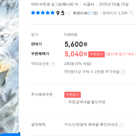
이마 이치코
글그림/
한나리
역
시공사
2026년 03월 15일
9.5
회원리뷰(
23
건)
판매지수 1,104
정가
5,600원
5,600
원
판매가
5,040
원
쿠폰혜택가
(종이책 정가 대비 
쿠폰받기
YES포인트
280원 (5% 적립)
5만원이상 구매 시 2천원 추가적립
추가혜택쿠폰
쿠폰받기
주문금액대별 할인쿠폰
결제혜택
카드/간편결제 혜택을 확인하세요