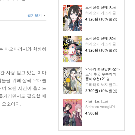
도시전설 선배 01권
히라오카 카즈키 글그림/현노을 역
펼쳐보기
4,320
원
(10% 할인)
도시전설 선배 02권
히라오카 카즈키 글그림/현노을 역
키는 아오아라시와 함께하
4,320
원
(10% 할인)
약사의 혼잣말(마오마
간 사랑 받고 있는 이마
오의 후궁 수수께끼
풀이수첩) 21권
람들을 위해 살짝 무대를
쿠라타 미노지 글그림/휴우가 나츠 원저/유유리 역
내며 오랜 시간이 흘러도
2,700
원
(10% 할인)
툴툴거리면서도 필요할 때
기프티드 11권
 요소이다.
Seimaru Amagi/Rima Amamiya 저
4,500
원