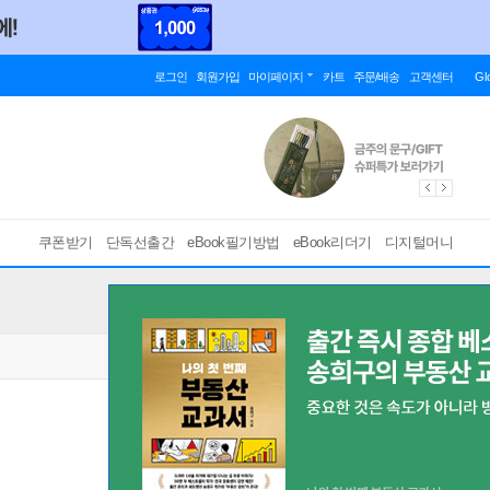
로그인
회원가입
마이페이지
카트
주문/배송
고객센터
Gl
쿠폰받기
단독선출간
eBook필기방법
eBook리더기
디지털머니