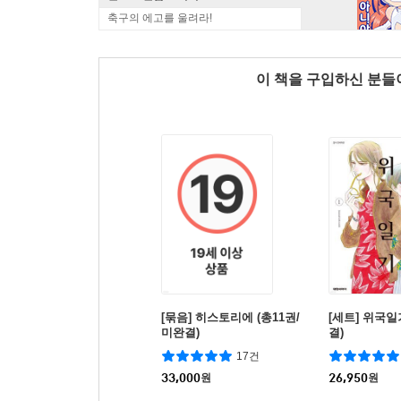
축구의 에고를 울려라!
이 책을 구입하신 분
[묶음] 히스토리에 (총11권/
[세트] 위국일
미완결)
결)
17건
33,000
원
26,950
원