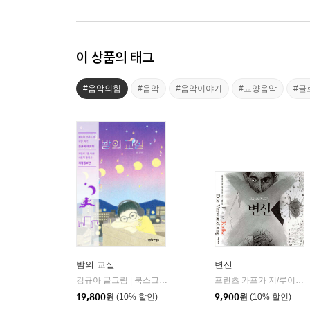
이 상품의 태그
#음악의힘
#음악
#음악이야기
#교양음악
#글
밤의 교실
변신
김규아 글그림
북스그라운드
프란츠 카프카 저/루이스 스카파티 그림/이재황 역
|
19,800
원
(10% 할인)
9,900
원
(10% 할인)