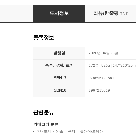
귀 열어, 클래식 들어간다
도서정보
리뷰/한줄평
(19/1)
품목정보
발행일
2026년 04월 25일
쪽수, 무게, 크기
272쪽 | 520g | 147*210*20
ISBN13
9788967215811
ISBN10
8967215819
관련분류
카테고리 분류
국내도서
예술
음악
클래식/오페라