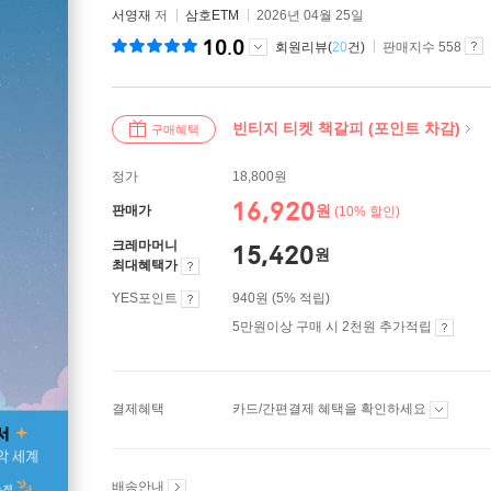
서영재
저
삼호ETM
2026년 04월 25일
10.0
회원리뷰(
20
건)
판매지수 558
빈티지 티켓 책갈피 (포인트 차감)
구매혜택
정가
18,800원
16,920
원
판매가
(10% 할인)
크레마머니
15,420
원
최대혜택가
YES포인트
940원 (5% 적립)
5만원이상 구매 시 2천원 추가적립
결제혜택
카드/간편결제 혜택을 확인하세요
배송안내