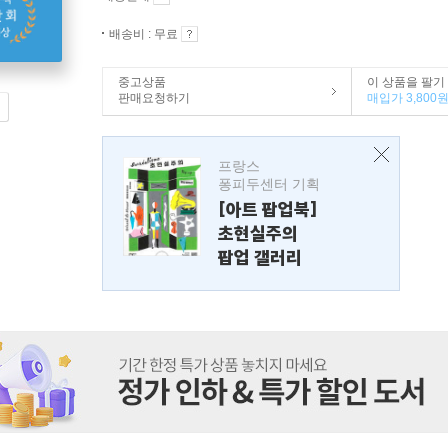
배송비 : 무료
중고상품
이 상품을 팔기
판매요청하기
매입가 3,800
프랑스
퐁피두센터 기획
[아트 팝업북]
초현실주의
팝업 갤러리