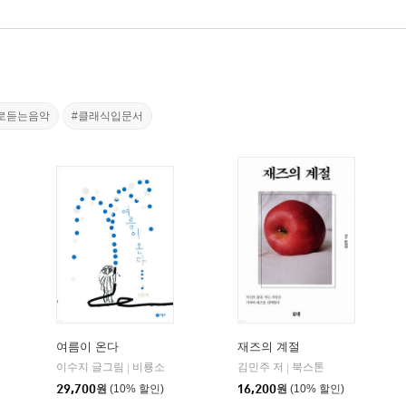
로듣는음악
#클래식입문서
여름이 온다
재즈의 계절
이수지 글그림
문학동네
비룡소
김민주 저
북스톤
|
|
|
29,700
원
(10% 할인)
16,200
원
(10% 할인)