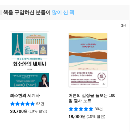
이 책을 구입하신 분들이
많이 산 책
2
/4
최소한의 세계사
어른의 감정을 돌보는 100
일 필사 노트
63건
80건
20,700
원
(10% 할인)
18,000
원
(10% 할인)