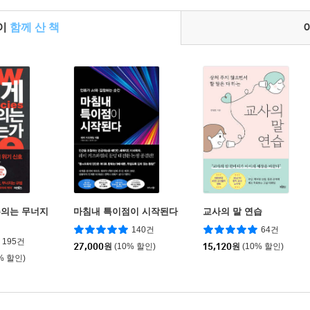
들이
함께 산 책
주의는 무너지
마침내 특이점이 시작된다
교사의 말 연습
140건
64건
195건
27,000
원
(10% 할인)
15,120
원
(10% 할인)
% 할인)