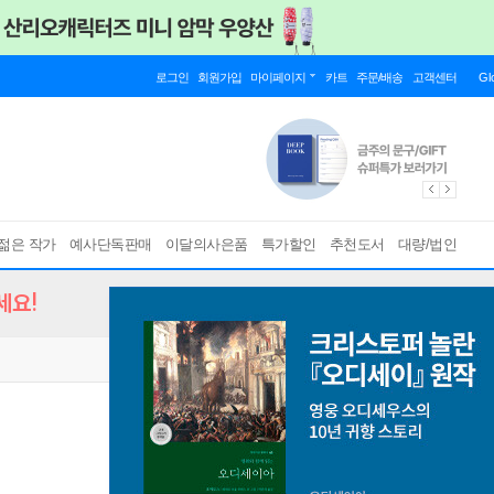
로그인
회원가입
마이페이지
카트
주문/배송
고객센터
Gl
젊은 작가
예사단독판매
이달의사은품
특가할인
추천도서
대량/법인
세요!