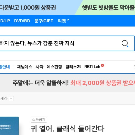
D/LP
DVD/BD
문구
/GIFT
티켓
독서유형검사
장안내
채널예스
사락
예스펀딩
클래스24
RBTI Lab
독서유형검사
주말에는 더욱 알뜰하게!
최대 2,000원 상품권 받으
오페라
소득공제
귀 열어, 클래식 들어간다