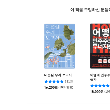
이 책을 구입하신 분
대온실 수리 보고서
어떻게 민주
는가
311건
16,200
원
(10% 할인)
18,000
원
(10