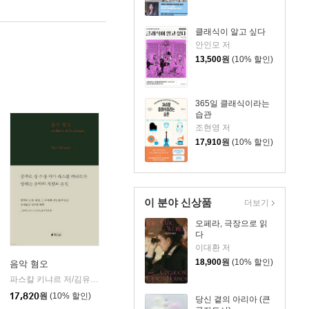
클래식이 알고 싶다
안인모 저
13,500
원
(10% 할인)
365일 클래식이라는
습관
조현영 저
17,910
원
(10% 할인)
이 분야 신상품
더보기
오페라, 극장으로 읽
다
이대환 저
18,900
원
(10% 할인)
음악 혐오
파스칼 키냐르 저/김유진 역
프란츠
|
17,820
원
(10% 할인)
당신 곁의 아리아 (큰