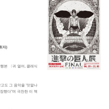
휘자)
단행본 〈귀 열어, 클래식
고도 그 음악을 '맛깔나
장했다"며 극찬한 이 책