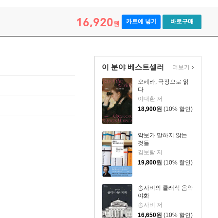
16,920
카트에 넣기
바로구매
원
이 분야 베스트셀러
더보기
오페라, 극장으로 읽
다
이대환 저
18,900
원
(10% 할인)
악보가 말하지 않는
것들
김보람 저
19,800
원
(10% 할인)
송사비의 클래식 음악
야화
송사비 저
16,650
원
(10% 할인)