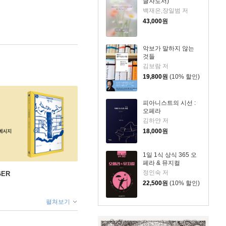
글자도서)
백재은,장일범 저
43,000
원
악보가 말하지 않는
것들
김보람 저
19,800
원
(10% 할인)
피아니스트의 시선 :
오페라
김하얀 저
18,000
원
1일 1식 상식 365 오
페라 & 뮤지컬
정인숙 저
GER
22,500
원
(10% 할인)
펼쳐보기