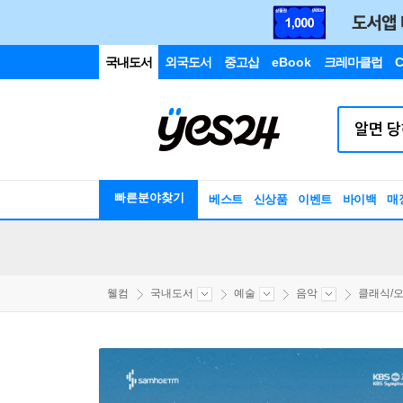
국내도서
외국도서
중고샵
eBook
크레마클럽
C
빠른분야찾기
베스트
신상품
이벤트
바이백
매
웰컴
국내도서
예술
음악
클래식/